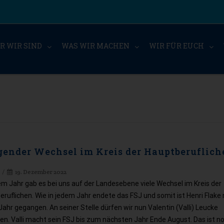
R WIR SIND
WAS WIR MACHEN
WIR FÜR EUCH
gender Wechsel im Kreis der Hauptberuflich
2
19. Dezember 2022
em Jahr gab es bei uns auf der Landesebene viele Wechsel im Kreis der
ruflichen. Wie in jedem Jahr endete das FSJ und somit ist Henri Flake
ahr gegangen. An seiner Stelle dürfen wir nun Valentin (Valli) Leucke
n. Valli macht sein FSJ bis zum nächsten Jahr Ende August. Das ist n