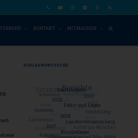
Phone
Youtube
Instagram
Telegram
Email
RSS
TERMINE
KONTAKT
MITMACHEN
SCHLAGWORT-SUCHE
en
 nach
och eine