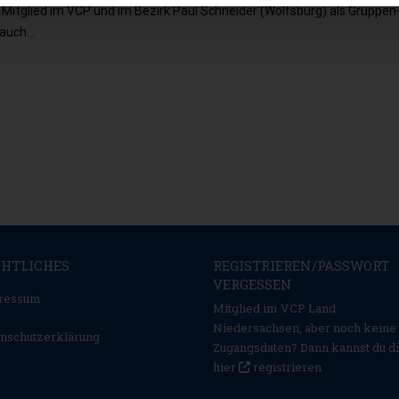
Mitglied im VCP und im Bezirk Paul Schneider (Wolfsburg) als Gruppen
 auch…
CHTLICHES
REGISTRIEREN/PASSWORT
VERGESSEN
ressum
Mitglied im VCP Land
Niedersachsen, aber noch keine
nschutzerklärung
Zugangsdaten? Dann kannst du d
hier
registrieren
.