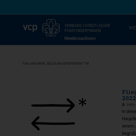
WE
TAG-ARCHIVE:
BILDUNGSREFERENT*IN
Flie
202
Malte
In dies
Hauptbe
einem J
begrüße