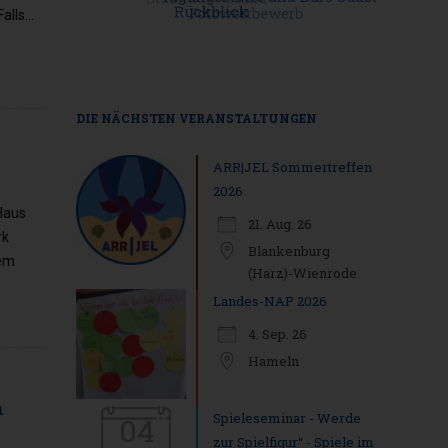
Falls…
DIE NÄCHSTEN VERANSTALTUNGEN
ARR|JEL Sommertreffen
2026
 Haus
21. Aug. 26
rk
Blankenburg
dem
(Harz)-Wienrode
Landes-NAP 2026
4. Sep. 26
Hameln
n
Spieleseminar - Werde
04
zur Spielfigur“ - Spiele im