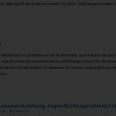
eit, aber die FSJler Stelle wird wieder für 2023 / 2024 ausgeschrieben. 
o
uer Mitarbeiter im Landesbüro in der Archivstraße, auch bekannt als das
, weil ich vorher als Geschäftsführer und Bildungsreferent für den Bezi
 bei den letzten beiden LVs dabei war. Ich komme ursprünglich aus 
dwann…
lenausschreibung Jugendbildungsreferent:i
toph
2. Mai 2022