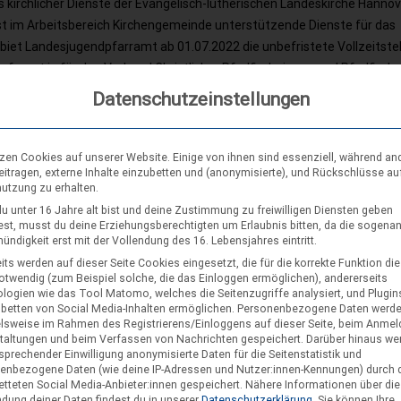
 kirchlicher Dienste der Evangelisch-lutherischen Landeskirche Hanno
ist im Arbeitsbereich Kirchengemeinde unterstützende Dienste für das
iet Landesjugendpfarramt ab 01.07.2022 die unbefristete Vollzeitstel
eferent:in für den Verband Christlicher Pfadfinderinnen und Pfadfinde
achsen e.V. (VCP Land Niedersachsen) zu besetzen. Wir bieten:
Datenschutzeinstellungen
ionelle Gestaltungsmöglichkeiten in einem inhaltlich interessanten u
tigen Handlungsfeld Ein gut organisiertes und gut ausgestattetes,
tsorientiertes und umweltzertifiziertes Arbeitsumfeld und ein motivie
tzen Cookies auf unserer Website. Einige von ihnen sind essenziell, während an
eitragen, externe Inhalte einzubetten und (anonymisierte), und Rückschlüsse au
ium Kurze Kommunikationswege und…
nutzung zu erhalten.
u unter 16 Jahre alt bist und deine Zustimmung zu freiwilligen Diensten geben
st, musst du deine Erziehungsberechtigten um Erlaubnis bitten, da die sogena
ndigkeit erst mit der Vollendung des 16. Lebensjahres eintritt.
its werden auf dieser Seite Cookies eingesetzt, die für die korrekte Funktion di
notwendig (zum Beispiel solche, die das Einloggen ermöglichen), andererseits
rnzeitvertretung – Unser neuer Hauptamtli
logien wie das Tool Matomo, welches die Seitenzugriffe analysiert, und Plugins
9. März 2022
nbetten von Social Media-Inhalten ermöglichen.
Personenbezogene Daten werd
elsweise im Rahmen des Registrierens/Einloggens auf dieser Seite, beim Anmel
iebe VCPer:innen, ich bin Tim, 29 Jahre alt, aus dem Bezirk Elm und „de
taltungen und beim Verfassen von Nachrichten gespeichert. Darüber hinaus we
esbüro in der Meterstraße. Einigen werde ich auch als TO bekannt sei
sprechender Einwilligung anonymisierte Daten für die Seitenstatistik und
nname, der noch aus Gruppenkindzeiten stammt. Seit dem 01.03.2022 b
enbezogene Daten (wie deine IP-Adressen und Nutzer:innen-Kennungen) durch 
etteten Social Media-Anbieter:innen gespeichert.
Nähere Informationen über die
 Wochenstunden Teil des hauptberuflichen Teams und freue mich Max
dung deiner Daten findest du in unserer
Datenschutzerklärung
.
Sie können Ihre