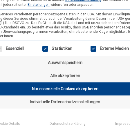
 seiner Elternzeit zu vertreten. Seit bald 20 Jahren bin ich in meiner 
l jederzeit unter
Einstellungen
widerrufen oder anpassen.
büttel, im Stamm Janusz…
 Services verarbeiten personenbezogene Daten in den USA. Mit deiner Einwilligun
g dieser Services stimmst du auch der Verarbeitung deiner Daten in den USA g
9 (1) lit. a DSGVO zu. Das EuGH stuft die USA als Land mit unzureichendem Date
U-Standards ein. So besteht etwa das Risiko, dass US-Behörden personenbezo
in Überwachungsprogrammen verarbeiten, ohne bestehende Klagemöglichkeit f
er:innen.
gt eine Liste der Service-Gruppen, für die eine Einwilligung erteilt wer
Essenziell
Statistiken
Externe Medien
Auswahl speichern
Alle akzeptieren
Nur essenzielle Cookies akzeptieren
r Bildungsreferent im Büro Südstadt
11. Januar 2019
Individuelle Datenschutzeinstellungen
iebe Leute des VCP Niedersachsen! Nachdem Philipp euch die letzten b
ls Bildungsreferent beglückt hat, darf ich nun ans Ruder. Mein Name is
 ich bin 36 Jahre alt und stehe euch seit dem 01.01.2019 als Bildungsre
okie-Details
Datenschutzerklärung
Impress
prechpartner in der ADS in Hannover zur Verfügung. Ich bin seit mehr a