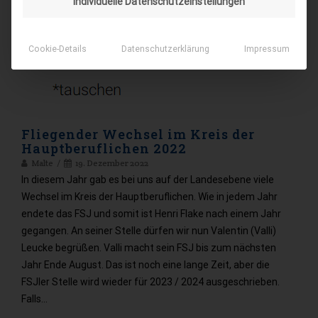
Individuelle Datenschutzeinstellungen
Cookie-Details
Datenschutzerklärung
Impressum
Fliegender Wechsel im Kreis der
Hauptberuflichen 2022
Malte
19. Dezember 2022
In diesem Jahr gab es bei uns auf der Landesebene viele
Wechsel im Kreis der Hauptberuflichen. Wie in jedem Jahr
endete das FSJ und somit ist Henri Flake nach einem Jahr
gegangen. An seiner Stelle dürfen wir nun Valentin (Valli)
Leucke begrüßen. Valli macht sein FSJ bis zum nächsten
Jahr Ende August. Das ist noch eine lange Zeit, aber die
FSJler Stelle wird wieder für 2023 / 2024 ausgeschrieben.
Falls…