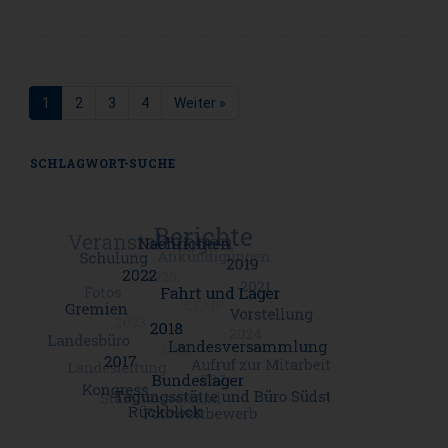
1
2
3
4
Weiter »
Seite
Seite
Seite
Seite
SCHLAGWORT-SUCHE