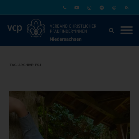
Phone
Youtube
Instagram
Telegram
Email
RSS
TAG-ARCHIVE:
FSJ