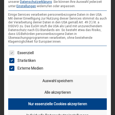
unserer
Datenschutzerklärung
.
Sie können Ihre Auswahl jederzeit
unter
Einstellungen
widerrufen oder anpassen.
FSJ beim VCP Niedersachsen –
Stellenausschreibung
Einige Services verarbeiten personenbezogene Daten in den USA.
Mit deiner Einwilligung zur Nutzung dieser Services stimmst du auch
Henri
1. Mai 2023
der Verarbeitung deiner Daten in den USA gemäß Art. 49 (1) lit. a
Ausschreibung für ein Freiwilliges Soziales Jahr im
DSGVO zu. Das EuGH stuft die USA als Land mit unzureichendem
Datenschutz nach EU-Standards ein. So besteht etwa das Risiko,
Südstadtbüro des VCP Land Niedersachsen Du bist
dass US-Behörden personenbezogene Daten in
zwischen 16 und 26 Jahren alt und bereits bei den
Überwachungsprogrammen verarbeiten, ohne bestehende
Klagemöglichkeit für Europäer:innen.
Pfadfindern aktiv oder möchtest die Arbeit im VCP
kennenlernen? Du möchtest dich für eine gute Sache
Es folgt eine Liste der Service-Gruppen, für die eine Einwilligung
Essenziell
engagieren und dabei wertvolle Erfahrungen sammeln? Dann
Statistiken
haben wir genau das Richtige für dich! Wir suchen für dieses
Externe Medien
Jahr ab 1. September engagierte und motivierte
Pfadfinder*innen oder andere Interessierte, die…
Auswahl speichern
Alle akzeptieren
Nur essenzielle Cookies akzeptieren