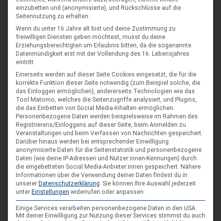
werden unter Lebensgefahr an Gardinenstangen befestigt,
einzubetten und (anonymisierte), und Rückschlüsse auf die
Seitennutzung zu erhalten.
Backbleche werden in den Dauereinsatz geschickt und
Wenn du unter 16 Jahre alt bist und deine Zustimmung zu
Geschenke werden in überfüllten Innenstädten besorgt. Aber
freiwilligen Diensten geben möchtest, musst du deine
nicht nur für die trivialen Dinge des Lebens räumen wir uns
Erziehungsberechtigten um Erlaubnis bitten, da die sogenannte
Zeit ein, wir erlauben es uns auch, innezuhalten und
Datenmündigkeit erst mit der Vollendung des 16. Lebensjahres
eintritt.
nachzudenken. An den Adventssonntagen entzünden wir
Einerseits werden auf dieser Seite Cookies eingesetzt, die für die
Kerzen und gestalten im Kreise unserer…
korrekte Funktion dieser Seite notwendig (zum Beispiel solche, die
das Einloggen ermöglichen), andererseits Technologien wie das
Tool Matomo, welches die Seitenzugriffe analysiert, und Plugins,
die das Einbetten von Social Media-Inhalten ermöglichen.
Personenbezogene Daten werden beispielsweise im Rahmen des
Registrierens/Einloggens auf dieser Seite, beim Anmelden zu
Veranstaltungen und beim Verfassen von Nachrichten gespeichert.
Darüber hinaus werden bei entsprechender Einwilligung
anonymisierte Daten für die Seitenstatistik und personenbezogene
Daten (wie deine IP-Adressen und Nutzer:innen-Kennungen) durch
die eingebetteten Social Media-Anbieter:innen gespeichert.
Nähere
Informationen über die Verwendung deiner Daten findest du in
unserer
Datenschutzerklärung
.
Sie können Ihre Auswahl jederzeit
unter
Einstellungen
widerrufen oder anpassen.
Einige Services verarbeiten personenbezogene Daten in den USA.
Mit deiner Einwilligung zur Nutzung dieser Services stimmst du auch