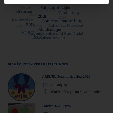
DIE NÄCHSTEN VERANSTALTUNGEN
ARR|JEL Sommertreffen 2026
21. Aug. 26
Blankenburg (Harz)-Wienrode
Landes-NAP 2026