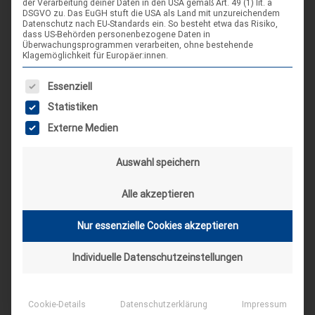
der Verarbeitung deiner Daten in den USA gemäß Art. 49 (1) lit. a
DSGVO zu. Das EuGH stuft die USA als Land mit unzureichendem
Datenschutz nach EU-Standards ein. So besteht etwa das Risiko,
Kongress 2017
dass US-Behörden personenbezogene Daten in
Lübeck
25. September 2017
Überwachungsprogrammen verarbeiten, ohne bestehende
Klagemöglichkeit für Europäer:innen.
Der Kongress steht vor der Tür und wir sind schon eifrig
dabei, alles vorzubereiten. Hier könnt ihr euch anmelden und
Es folgt eine Liste der Service-Gruppen, für die eine Einwilligung
Essenziell
auch die Ausschreibung herunterladen. Wir freuen uns schon
Statistiken
auf euch, viele Grüße von eurem Kongressteam!
Externe Medien
Auswahl speichern
Alle akzeptieren
1
2
3
4
Weiter »
Seite
Seite
Seite
Seite
Nur essenzielle Cookies akzeptieren
SCHLAGWORT-SUCHE
Individuelle Datenschutzeinstellungen
Cookie-Details
Datenschutzerklärung
Impressum