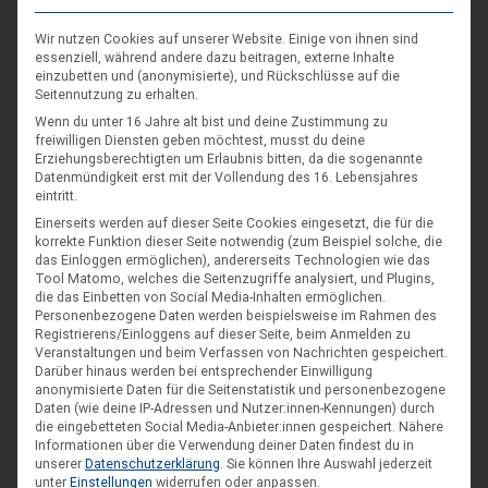
Wir nutzen Cookies auf unserer Website. Einige von ihnen sind
essenziell, während andere dazu beitragen, externe Inhalte
einzubetten und (anonymisierte), und Rückschlüsse auf die
Seitennutzung zu erhalten.
Wenn du unter 16 Jahre alt bist und deine Zustimmung zu
freiwilligen Diensten geben möchtest, musst du deine
Erziehungsberechtigten um Erlaubnis bitten, da die sogenannte
Datenmündigkeit erst mit der Vollendung des 16. Lebensjahres
eintritt.
Einerseits werden auf dieser Seite Cookies eingesetzt, die für die
korrekte Funktion dieser Seite notwendig (zum Beispiel solche, die
das Einloggen ermöglichen), andererseits Technologien wie das
Tool Matomo, welches die Seitenzugriffe analysiert, und Plugins,
die das Einbetten von Social Media-Inhalten ermöglichen.
Personenbezogene Daten werden beispielsweise im Rahmen des
Registrierens/Einloggens auf dieser Seite, beim Anmelden zu
Veranstaltungen und beim Verfassen von Nachrichten gespeichert.
Darüber hinaus werden bei entsprechender Einwilligung
anonymisierte Daten für die Seitenstatistik und personenbezogene
Daten (wie deine IP-Adressen und Nutzer:innen-Kennungen) durch
Bundeslager-Teillager Niedersachsen
die eingebetteten Social Media-Anbieter:innen gespeichert.
Nähere
– Das Zauberdorf Myralon entsteht
Informationen über die Verwendung deiner Daten findest du in
unserer
Datenschutzerklärung
.
Sie können Ihre Auswahl jederzeit
Nele
14. Dezember 2025
unter
Einstellungen
widerrufen oder anpassen.