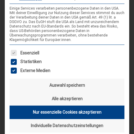
Vom 30.07. bis 08.08.2026 findet wieder das langersehnte
Bundeslager unter dem Motto “Ungeschrieben” statt. Dabei
Einige Services verarbeiten personenbezogene Daten in den USA.
Mit deiner Einwilligung zur Nutzung dieser Services stimmst du auch
wird das Bundeslager eine Bibliothek, in der viele
der Verarbeitung deiner Daten in den USA gemäß Art. 49 (1) lit. a
DSGVO zu. Das EuGH stuft die USA als Land mit unzureichendem
verschiedene Geschichten geschrieben und wahr werden. Mit
Datenschutz nach EU-Standards ein. So besteht etwa das Risiko,
Spaß und Spannung sollen dabei in den Teillagern
dass US-Behörden personenbezogene Daten in
Überwachungsprogrammen verarbeiten, ohne bestehende
verschiedene Buchgenres gelebt werden. Das Teillager
Klagemöglichkeit für Europäer:innen.
Niedersachsen findet dabei unter dem Genre Zauber und
Magie statt. Und damit herzlich Willkommen im Zauberdorf
Es folgt eine Liste der Service-Gruppen, für die eine Einwilligung
Essenziell
Myralon. Einem Dorf direkt aus deinem liebsten Fantasy-
Statistiken
Buch.
Externe Medien
Auswahl speichern
Alle akzeptieren
1
2
3
4
Weiter »
Seite
Seite
Seite
Seite
Nur essenzielle Cookies akzeptieren
SCHLAGWORT-SUCHE
Individuelle Datenschutzeinstellungen