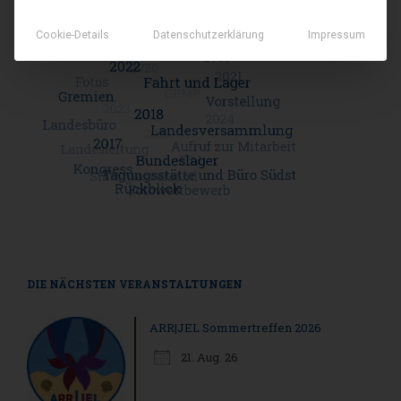
Cookie-Details
Datenschutzerklärung
Impressum
DIE NÄCHSTEN VERANSTALTUNGEN
ARR|JEL Sommertreffen 2026
21. Aug. 26