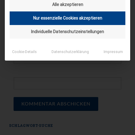
title=""> <b> <blockquote cite=""> <cite>
Alle akzeptieren
<code> <del datetime=""> <em> <i> <q
cite=""> <s> <strike> <strong>
Nur essenzielle Cookies akzeptieren
*
NAME
Individuelle Datenschutzeinstellungen
*
E-MAIL
Cookie-Details
Datenschutzerklärung
Impressum
WEBSEITE
SCHLAGWORT-SUCHE