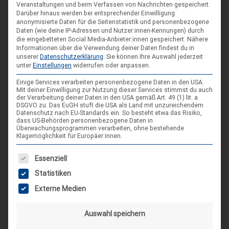
Veranstaltungen und beim Verfassen von Nachrichten gespeichert.
Darüber hinaus werden bei entsprechender Einwilligung
anonymisierte Daten für die Seitenstatistik und personenbezogene
Daten (wie deine IP-Adressen und Nutzer:innen-Kennungen) durch
die eingebetteten Social Media-Anbieter:innen gespeichert.
Nähere
Informationen über die Verwendung deiner Daten findest du in
unserer
Datenschutzerklärung
.
Sie können Ihre Auswahl jederzeit
unter
Einstellungen
widerrufen oder anpassen.
Hinterlasse einen
Kommentar
Einige Services verarbeiten personenbezogene Daten in den USA.
Mit deiner Einwilligung zur Nutzung dieser Services stimmst du auch
der Verarbeitung deiner Daten in den USA gemäß Art. 49 (1) lit. a
KOMMENTAR
DSGVO zu. Das EuGH stuft die USA als Land mit unzureichendem
Datenschutz nach EU-Standards ein. So besteht etwa das Risiko,
dass US-Behörden personenbezogene Daten in
Überwachungsprogrammen verarbeiten, ohne bestehende
Klagemöglichkeit für Europäer:innen.
Es folgt eine Liste der Service-Gruppen, für die eine Einwilligung
Essenziell
Statistiken
Externe Medien
Auswahl speichern
Du verwendest diese
HTML
Tags und Attribute:
<a
href="" title=""> <abbr title=""> <acronym