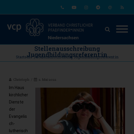
Phone
Youtube
Instagram
Telegram
Email
RSS
Stellenausschreibung
Jugendbildungsreferent:in
Startseite
|
Stellenausschreibung Jugendbildungsreferent:in
Christoph
2. Mai 2022
Im Haus
kirchlicher
Dienste
der
Evangelis
ch-
lutherisch