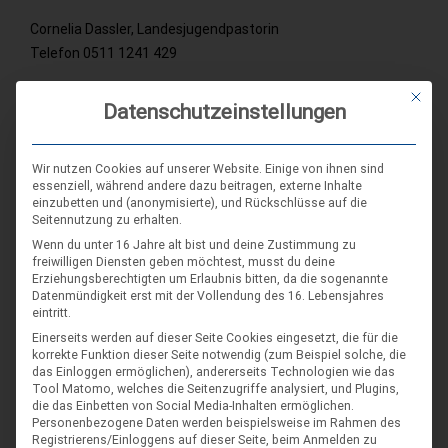
Cornelia Dassler, Landesjugendpastorin
Telefon 0511 1241 429
Mit die
Ralf Tyra, Direktor Haus kirchlicher Dienste
Datenschutzeinstellungen
Telefon 0511 1241 415
Wir nutzen Cookies auf unserer Website. Einige von ihnen sind
Informationen
essenziell, während andere dazu beitragen, externe Inhalte
einzubetten und (anonymisierte), und Rückschlüsse auf die
Seitennutzung zu erhalten.
zum VCP Land Niedersachsen: auf dieser Seite
Wenn du unter 16 Jahre alt bist und deine Zustimmung zu
freiwilligen Diensten geben möchtest, musst du deine
zur Evangelischen Jugend:
ejh.de
Erziehungsberechtigten um Erlaubnis bitten, da die sogenannte
Datenmündigkeit erst mit der Vollendung des 16. Lebensjahres
eintritt.
zum Haus kirchlicher Dienste:
kirchliche-dienste.de
Einerseits werden auf dieser Seite Cookies eingesetzt, die für die
korrekte Funktion dieser Seite notwendig (zum Beispiel solche, die
das Einloggen ermöglichen), andererseits Technologien wie das
2022
Bildungsreferent*in
Haus kirchlicher Dienste
Tool Matomo, welches die Seitenzugriffe analysiert, und Plugins,
die das Einbetten von Social Media-Inhalten ermöglichen.
Landesbüro
Stellenausschreibung
Personenbezogene Daten werden beispielsweise im Rahmen des
Registrierens/Einloggens auf dieser Seite, beim Anmelden zu