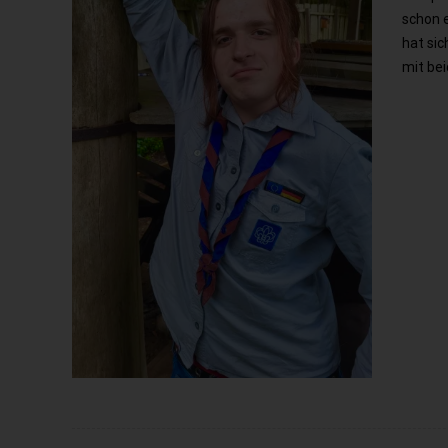
schon e
hat sic
mit be