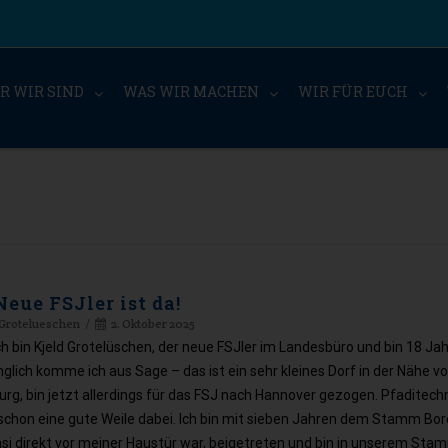
R WIR SIND
WAS WIR MACHEN
WIR FÜR EUCH
Neue FSJler ist da!
 Grotelueschen
2. Oktober 2025
ch bin Kjeld Grotelüschen, der neue FSJler im Landesbüro und bin 18 Jahr
glich komme ich aus Sage – das ist ein sehr kleines Dorf in der Nähe v
rg, bin jetzt allerdings für das FSJ nach Hannover gezogen. Pfaditech
 schon eine gute Weile dabei. Ich bin mit sieben Jahren dem Stamm Bor
asi direkt vor meiner Haustür war, beigetreten und bin in unserem Sta