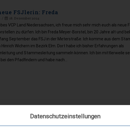
neue FSJlerin: Freda
a
18. Dezember 2024
iebes VCP Land Niedersachsen, ich freue mich sehr mich euch als neue F
rstellen zu dürfen. Ich bin Freda Meyer-Borstel, bin 20 Jahre alt und be
nfang September das FSJ in der Meterstraße. Ich komme aus dem St
Hinrich Wichern im Bezirk Elm. Dort habe ich bisher Erfahrungen als
nleitung und Stammesleitung sammeln können. Ich bin mittlerweile se
 bei den Pfadfindern und habe nach…
Datenschutzeinstellungen