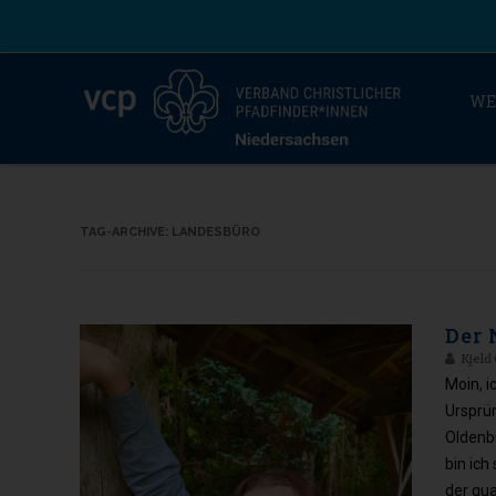
WE
TAG-ARCHIVE:
LANDESBÜRO
Der 
Kjeld
Moin, i
Ursprün
Oldenbu
bin ich
der qu