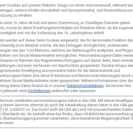
tzen Cookies auf unserer Website. Einige von ihnen sind essenziell, während an
eitragen, externe Inhalte einzubetten und (anonymisierte), und Rückschlüsse au
nutzung zu erhalten.
u unter 16 Jahre alt bist und deine Zustimmung zu freiwilligen Diensten geben
st, musst du deine Erziehungsberechtigten um Erlaubnis bitten, da die sogena
merversand 2024
ndigkeit erst mit der Vollendung des 16. Lebensjahres eintritt.
17. Juni 2024
its werden auf dieser Seite Cookies eingesetzt, die für die korrekte Funktion di
ebe Pfadis, es ist die letzte Woche vor den Ferien und damit ist es auch
notwendig (zum Beispiel solche, die das Einloggen ermöglichen), andererseits
r den Sommerversand! Die Briefe schaffen es leider erst Ende der Woc
logien wie das Tool Matomo, welches die Seitenzugriffe analysiert, und Plugins
nbetten von Social Media-Inhalten ermöglichen.
Personenbezogene Daten werd
eid wann ist der letzte Schultag denn auch ein Freitag im Juni? Damit ih
elsweise im Rahmen des Registrierens/Einloggens auf dieser Seite, beim Anmel
uppenstunden diese Woche noch Werbung machen könnt findet ihr alle
taltungen und beim Verfassen von Nachrichten gespeichert. Darüber hinaus we
sprechender Einwilligung anonymisierte Daten für die Seitenstatistik und
alien unter diesem Link: Link zum Sommerversand 2024 Wir wünschen 
enbezogene Daten (wie deine IP-Adressen und Nutzer:innen-Kennungen) durch 
rschöne…
etteten Social Media-Anbieter:innen gespeichert.
Nähere Informationen über die
dung deiner Daten findest du in unserer
Datenschutzerklärung
.
Sie können Ihre
l jederzeit unter
Einstellungen
widerrufen oder anpassen.
 Services verarbeiten personenbezogene Daten in den USA. Mit deiner Einwilligun
g dieser Services stimmst du auch der Verarbeitung deiner Daten in den USA g
9 (1) lit. a DSGVO zu. Das EuGH stuft die USA als Land mit unzureichendem Date
U-Standards ein. So besteht etwa das Risiko, dass US-Behörden personenbezo
in Überwachungsprogrammen verarbeiten, ohne bestehende Klagemöglichkeit f
er:innen.
hnachtsversand 2023