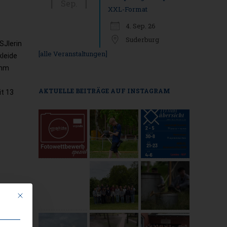
Sep.
XXL-Format
4. Sep. 26
Suderburg
SJlerin
[alle Veranstaltungen]
kleide
amm
AKTUELLE BEITRÄGE AUF INSTAGRAM
it 13
Mit diesem Button wird der Dialog geschlossen. Seine Funktionalität ist i