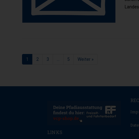
Landesk
1
2
3
…
5
Weiter »
Seite
Seite
Seite
Seite
RE
Imp
Date
LINKS