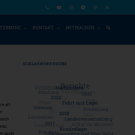
Phone
Youtube
Instagram
Telegram
Email
RSS
TERMINE
KONTAKT
MITMACHEN
SCHLAGWORT-SUCHE
e alt.
on
nisch
eas,
mm auch