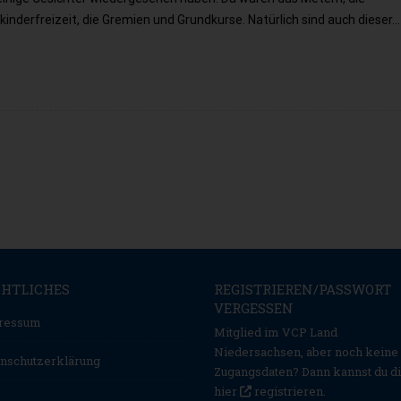
inderfreizeit, die Gremien und Grundkurse. Natürlich sind auch dieser…
CHTLICHES
REGISTRIEREN/PASSWORT
VERGESSEN
ressum
Mitglied im VCP Land
Niedersachsen, aber noch keine
nschutzerklärung
Zugangsdaten? Dann kannst du d
hier
registrieren
.