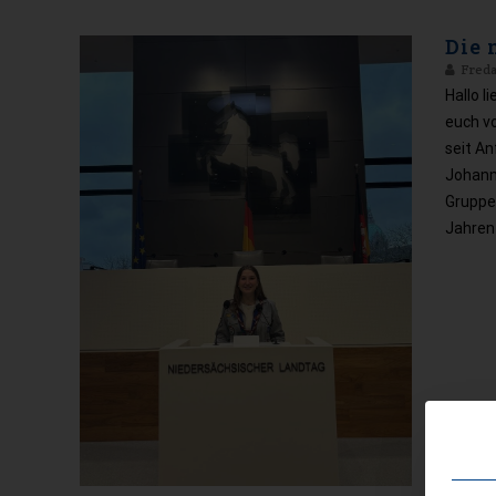
Die 
Fred
Hallo l
euch vo
seit A
Johann 
Gruppe
Jahren