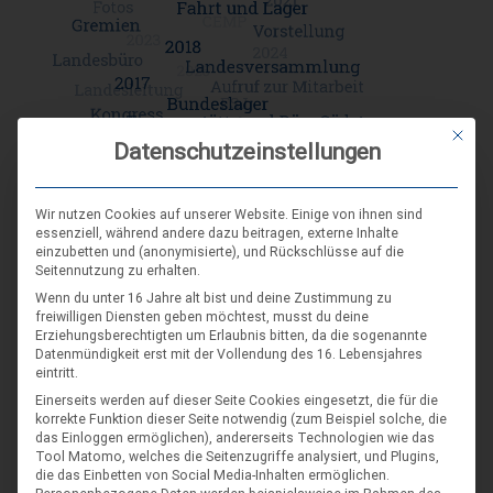
Mit die
Datenschutzeinstellungen
Wir nutzen Cookies auf unserer Website. Einige von ihnen sind
essenziell, während andere dazu beitragen, externe Inhalte
einzubetten und (anonymisierte), und Rückschlüsse auf die
DIE NÄCHSTEN VERANSTALTUNGEN
Seitennutzung zu erhalten.
Wenn du unter 16 Jahre alt bist und deine Zustimmung zu
ARR|JEL Sommertreffen 2026
freiwilligen Diensten geben möchtest, musst du deine
Erziehungsberechtigten um Erlaubnis bitten, da die sogenannte
21. Aug. 26
Datenmündigkeit erst mit der Vollendung des 16. Lebensjahres
eintritt.
Blankenburg (Harz)-Wienrode
Einerseits werden auf dieser Seite Cookies eingesetzt, die für die
korrekte Funktion dieser Seite notwendig (zum Beispiel solche, die
Landes-NAP 2026
das Einloggen ermöglichen), andererseits Technologien wie das
Tool Matomo, welches die Seitenzugriffe analysiert, und Plugins,
4. Sep. 26
die das Einbetten von Social Media-Inhalten ermöglichen.