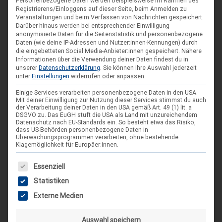
Personenbezogene Daten werden beispielsweise im Rahmen des
Hameln
Registrierens/Einloggens auf dieser Seite, beim Anmelden zu
Veranstaltungen und beim Verfassen von Nachrichten gespeichert.
Darüber hinaus werden bei entsprechender Einwilligung
Spieleseminar - Werde zur Spielfigur“ -
04
anonymisierte Daten für die Seitenstatistik und personenbezogene
Daten (wie deine IP-Adressen und Nutzer:innen-Kennungen) durch
Spiele im XXL-Format
Sep.
die eingebetteten Social Media-Anbieter:innen gespeichert.
Nähere
Informationen über die Verwendung deiner Daten findest du in
4. Sep. 26
unserer
Datenschutzerklärung
.
Sie können Ihre Auswahl jederzeit
Suderburg
unter
Einstellungen
widerrufen oder anpassen.
[alle Veranstaltungen]
Einige Services verarbeiten personenbezogene Daten in den USA.
Mit deiner Einwilligung zur Nutzung dieser Services stimmst du auch
der Verarbeitung deiner Daten in den USA gemäß Art. 49 (1) lit. a
DSGVO zu. Das EuGH stuft die USA als Land mit unzureichendem
Datenschutz nach EU-Standards ein. So besteht etwa das Risiko,
AKTUELLE BEITRÄGE AUF INSTAGRAM
dass US-Behörden personenbezogene Daten in
Überwachungsprogrammen verarbeiten, ohne bestehende
Klagemöglichkeit für Europäer:innen.
Es folgt eine Liste der Service-Gruppen, für die eine Einwilligung
Essenziell
Statistiken
Externe Medien
Auswahl speichern