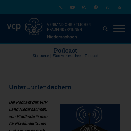
Phone
Youtube
Instagram
Telegram
Email
RSS
Podcast
Startseite
|
Was wir machen
|
Podcast
Unter Jurtendächern
Der Podcast des VCP
Land Niedersachsen,
von Pfadfinder*innen
für Pfadfinder*innen
und alle, die es noch