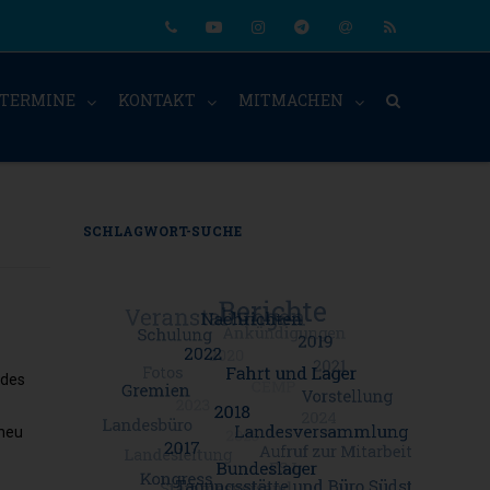
Phone
Youtube
Instagram
Telegram
Email
RSS
TERMINE
KONTAKT
MITMACHEN
SCHLAGWORT-SUCHE
 des
 neu