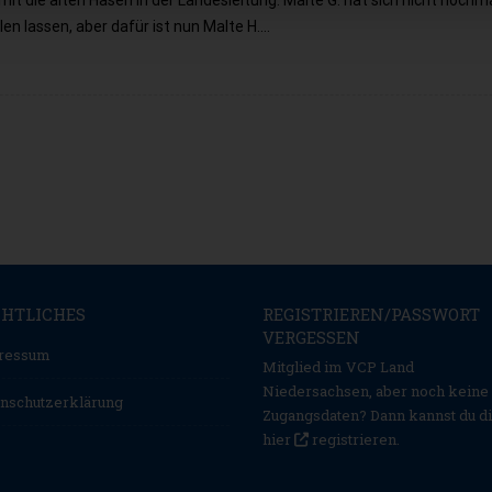
mit die alten Hasen in der Landesleitung. Malte G. hat sich nicht nochm
len lassen, aber dafür ist nun Malte H.…
CHTLICHES
REGISTRIEREN/PASSWORT
VERGESSEN
ressum
Mitglied im VCP Land
Niedersachsen, aber noch keine
nschutzerklärung
Zugangsdaten? Dann kannst du d
hier
registrieren
.