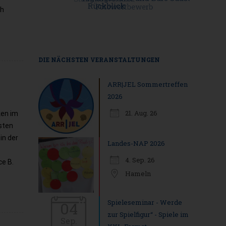
ch
DIE NÄCHSTEN VERANSTALTUNGEN
ARR|JEL Sommertreffen
2026
21. Aug. 26
ken im
sten
in der
Landes-NAP 2026
4. Sep. 26
e B.
Hameln
Spieleseminar - Werde
04
zur Spielfigur“ - Spiele im
Sep.