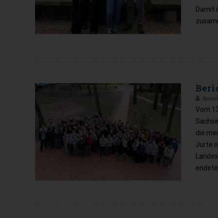
Damit i
zusamm
Beri
Anne
Vom 13.
Sachse
die me
Jurte o
Landes
endete,