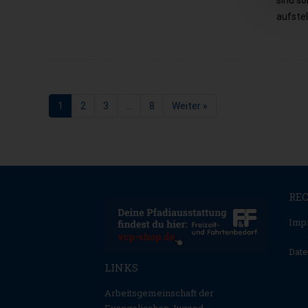
sind so
aufstel
1
2
3
…
8
Weiter »
Seite
Seite
Seite
Seite
RE
Imp
Date
LINKS
Arbeitsgemeinschaft der