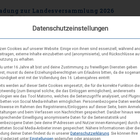
adung zur Landesversammlung 2026
tian
11. Februar 2026
le,
Datenschutzeinstellungen
ndesversammlungsvorstand laden wir euch herzlich zur diesjährigen
versammlung des VCP Land Niedersachsen vom 13.-15. März 2026 im 
of Sachsenhain in Verden ein. Die wichtigsten Unterlagen dazu findet 
tzen Cookies auf unserer Website. Einige von ihnen sind essenziell, während an
derbereich.
eitragen, externe Inhalte einzubetten und (anonymisierte), und Rückschlüsse au
nutzung zu erhalten.
u unter 16 Jahre alt bist und deine Zustimmung zu freiwilligen Diensten geben
st, musst du deine Erziehungsberechtigten um Erlaubnis bitten, da die sogena
ndigkeit erst mit der Vollendung des 16. Lebensjahres eintritt.
its werden auf dieser Seite Cookies eingesetzt, die für die korrekte Funktion di
notwendig (zum Beispiel solche, die das Einloggen ermöglichen), andererseits
logien wie das Tool Matomo, welches die Seitenzugriffe analysiert, und Plugins
nbetten von Social Media-Inhalten ermöglichen.
Personenbezogene Daten werd
olitix mitgestalten
elsweise im Rahmen des Registrierens/Einloggens auf dieser Seite, beim Anmel
23. April 2024
taltungen und beim Verfassen von Nachrichten gespeichert. Darüber hinaus we
sprechender Einwilligung anonymisierte Daten für die Seitenstatistik und
m Onlinemeeting Politik: Jede*r kann was bewirken. Sei dabei! Wir sind 
enbezogene Daten (wie deine IP-Adressen und Nutzer:innen-Kennungen) durch 
(2024) neu gegründete AG Politix und haben uns selbst als Aufgabe ges
etteten Social Media-Anbieter:innen gespeichert.
Nähere Informationen über die
on der Landesversammlung als Auftrag bekommen, uns mit internen u
dung deiner Daten findest du in unserer
Datenschutzerklärung
.
Sie können Ihre
l jederzeit unter
Einstellungen
widerrufen oder anpassen.