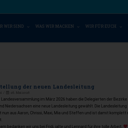
R WIR SIND
WAS WIR MACHEN
WIR FÜR EUCH
tellung der neuen Landesleitung
si
26. Mai 2026
r Landesversammlung im März 2026 haben die Delegierten der Bezirke
nd Niedersachsen eine neue Landesleitung gewählt. Die Landesleitung
 nun aus Aaron, Chrissi, Maxi, Mia und Steffen und ist damit komplett
t.
m bedanken wir uns bei Fridi, jalte und Lennard für ihre tolle Arbeit.