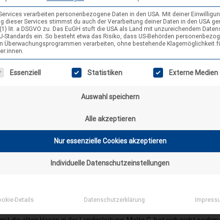
en politischen Themen auseinanderzusetzen und die Vertretung des 
edersachsen nach außen zu organisieren, wie z.B. die Vertretung bei d
 Services verarbeiten personenbezogene Daten in den USA. Mit deiner Einwilligun
g dieser Services stimmst du auch der Verarbeitung deiner Daten in den USA g
rsammlung des Landesjugendringes Niedersachsen. Konkret sind unser
9 (1) lit. a DSGVO zu. Das EuGH stuft die USA als Land mit unzureichendem Date
U-Standards ein. So besteht etwa das Risiko, dass US-Behörden personenbezo
fgaben: …
in Überwachungsprogrammen verarbeiten, ohne bestehende Klagemöglichkeit f
er:innen.
gt eine Liste der Service-Gruppen, für die eine Einwilligung erteilt wer
Essenziell
Statistiken
Externe Medien
Auswahl speichern
Alle akzeptieren
che Namen, neue Leute – Unsere neue
Nur essenzielle Cookies akzeptieren
esleitung
n
17. April 2024
Individuelle Datenschutzeinstellungen
lung der neuen Landesleitung Im März trafen sich die Delegierten der
versammlung und haben eine neue Landesleitung gewählt. Die Landes
 nun aus fridi, Lennard, Malte und Johanna. “Moment mal, das sind doc
okie-Details
Datenschutzerklärung
Impress
n wie davor” – Fast. Fridi und Lennard haben sich erneut aufstellen las