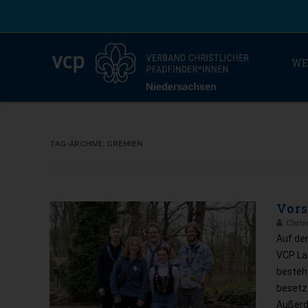
WE
TAG-ARCHIVE:
GREMIEN
Vors
Chris
Auf de
VCP La
besteht
besetz
Außerde