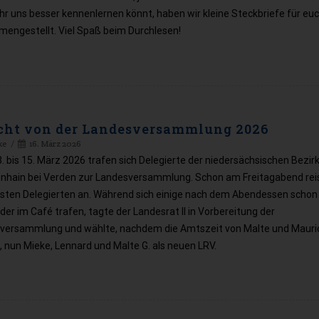
hr uns besser kennenlernen könnt, haben wir kleine Steckbriefe für eu
engestellt. Viel Spaß beim Durchlesen!
cht von der Landesversammlung 2026
ke
16. März 2026
 bis 15. März 2026 trafen sich Delegierte der niedersächsischen Bezir
nhain bei Verden zur Landesversammlung. Schon am Freitagabend rei
isten Delegierten an. Während sich einige nach dem Abendessen schon 
der im Café trafen, tagte der Landesrat II in Vorbereitung der
versammlung und wählte, nachdem die Amtszeit von Malte und Mauric
 nun Mieke, Lennard und Malte G. als neuen LRV.