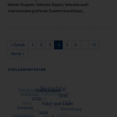
kleinen Gruppen, teilweise Sippen, teilweise auch
stammesübergreifende Zusammenschlüsse,…
« Zurück
1
2
3
4
5
6
…
11
Seite
Seite
Seite
Seite
Seite
Seite
Seite
Weiter »
SCHLAGWORT-SUCHE