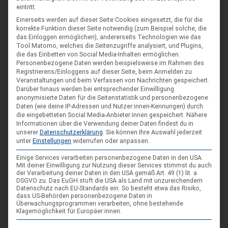
eintritt.
Einerseits werden auf dieser Seite Cookies eingesetzt, die für die
Neu in der ADS: Marvin
korrekte Funktion dieser Seite notwendig (zum Beispiel solche, die
das Einloggen ermöglichen), andererseits Technologien wie das
Christopher
2. September 2019
Tool Matomo, welches die Seitenzugriffe analysiert, und Plugins,
Liebe VCPer*innen, mein Name ist Marvin Laesecke. Ich bin
die das Einbetten von Social Media-Inhalten ermöglichen.
19 Jahre alt und absolviere seit dem 01.09.2019 mein
Personenbezogene Daten werden beispielsweise im Rahmen des
Registrierens/Einloggens auf dieser Seite, beim Anmelden zu
Freiwilliges Soziales Jahr im VCP Land Niedersachsen. Ich bin
Veranstaltungen und beim Verfassen von Nachrichten gespeichert.
seit nun schon mehr als 12 Jahre bei den Pfadfindern im
Darüber hinaus werden bei entsprechender Einwilligung
anonymisierte Daten für die Seitenstatistik und personenbezogene
Stamm Mechthild von Lona aktiv. Die Idee ein FSJ zu
Daten (wie deine IP-Adressen und Nutzer:innen-Kennungen) durch
beschreiten hatte mich schon lange gereizt und dann bot es
die eingebetteten Social Media-Anbieter:innen gespeichert.
Nähere
sich ja perfekt an, mein langjähriges Hobby nun auch ein Jahr
Informationen über die Verwendung deiner Daten findest du in
unserer
Datenschutzerklärung
.
Sie können Ihre Auswahl jederzeit
lang…
unter
Einstellungen
widerrufen oder anpassen.
Einige Services verarbeiten personenbezogene Daten in den USA.
Mit deiner Einwilligung zur Nutzung dieser Services stimmst du auch
der Verarbeitung deiner Daten in den USA gemäß Art. 49 (1) lit. a
DSGVO zu. Das EuGH stuft die USA als Land mit unzureichendem
Datenschutz nach EU-Standards ein. So besteht etwa das Risiko,
dass US-Behörden personenbezogene Daten in
Überwachungsprogrammen verarbeiten, ohne bestehende
Klagemöglichkeit für Europäer:innen.