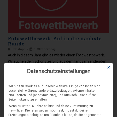
Fotowettbewerb: Auf in die nächste
Runde
Christoph
6. Oktober 2019
Auch in diesem Jahr gibt es wieder einen Fotowettbewerb.
Wir suchen dein schönstes Bild aus dem langsam endenden
Mit die
Fahrtenjahr. Ganz gleich ob Wochenendfahrt, Freizeit oder
Datenschutzeinstellungen
Jamboree, Grundkurs, Kirchentag oder Sommerfahrt, Hajk,
Lager oder Gremiensitzung – deine Einsendung ist gefragt.
Das erstplatzierte Foto wird als Cover für das Berichtsheft
Wir nutzen Cookies auf unserer Website. Einige von ihnen sind
essenziell, während andere dazu beitragen, externe Inhalte
der Landesversammlung 2020 und für den Schulungsflyer
einzubetten und (anonymisierte), und Rückschlüsse auf die
2021 verwendet. Außerdem wird es für eine Weile den
Seitennutzung zu erhalten.
Header von Homepage und Facebook-Seite zieren.…
Wenn du unter 16 Jahre alt bist und deine Zustimmung zu
freiwilligen Diensten geben möchtest, musst du deine
Erziehungsberechtigten um Erlaubnis bitten, da die sogenannte