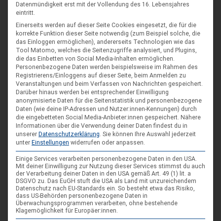
Datenmündigkeit erst mit der Vollendung des 16. Lebensjahres
eintritt.
Einerseits werden auf dieser Seite Cookies eingesetzt, die für die
korrekte Funktion dieser Seite notwendig (zum Beispiel solche, die
das Einloggen ermöglichen), andererseits Technologien wie das
Tool Matomo, welches die Seitenzugriffe analysiert, und Plugins,
die das Einbetten von Social Media-Inhalten ermöglichen.
Personenbezogene Daten werden beispielsweise im Rahmen des
Registrierens/Einloggens auf dieser Seite, beim Anmelden zu
Veranstaltungen und beim Verfassen von Nachrichten gespeichert.
Darüber hinaus werden bei entsprechender Einwilligung
anonymisierte Daten für die Seitenstatistik und personenbezogene
Daten (wie deine IP-Adressen und Nutzer:innen-Kennungen) durch
die eingebetteten Social Media-Anbieter:innen gespeichert.
Nähere
Informationen über die Verwendung deiner Daten findest du in
unserer
Datenschutzerklärung
.
Sie können Ihre Auswahl jederzeit
unter
Einstellungen
widerrufen oder anpassen.
Einige Services verarbeiten personenbezogene Daten in den USA.
Mit deiner Einwilligung zur Nutzung dieser Services stimmst du auch
der Verarbeitung deiner Daten in den USA gemäß Art. 49 (1) lit. a
DSGVO zu. Das EuGH stuft die USA als Land mit unzureichendem
Datenschutz nach EU-Standards ein. So besteht etwa das Risiko,
dass US-Behörden personenbezogene Daten in
Überwachungsprogrammen verarbeiten, ohne bestehende
Klagemöglichkeit für Europäer:innen.