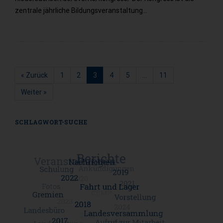
zentrale jährliche Bildungsveranstaltung…
« Zurück
1
2
3
4
5
…
11
Seite
Seite
Seite
Seite
Seite
Seite
Weiter »
SCHLAGWORT-SUCHE