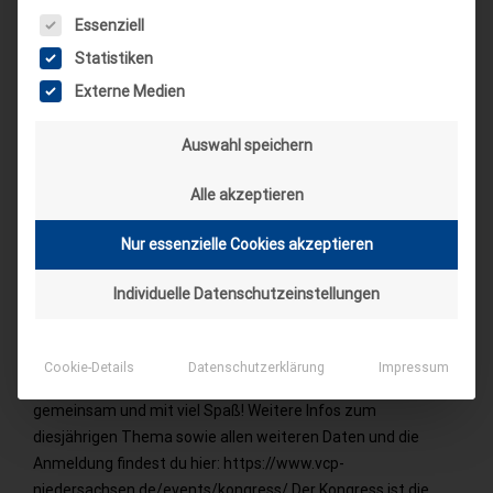
Es folgt eine Liste der Service-Gruppen, für die eine Einwilligung
Essenziell
Statistiken
Externe Medien
Auswahl speichern
Alle akzeptieren
Kongress 2019 – Die Frankenstein
Prophezeihung
Nur essenzielle Cookies akzeptieren
Marvin
26. September 2019
Wie du vielleicht schon mitbekommen hast, findet auch
Individuelle Datenschutzeinstellungen
dieses Jahr wieder der Kongress statt. Dieses Jahr wollen wir
uns mit nicht weniger als der Zukunft der Menschheit
beschäftigen, die doch schon lange angefangen hat. Wie
Cookie-Details
Datenschutzerklärung
Impressum
immer: Ernsthaft und spielerisch, politisch und musisch,
gemeinsam und mit viel Spaß! Weitere Infos zum
diesjährigen Thema sowie allen weiteren Daten und die
Anmeldung findest du hier: https://www.vcp-
niedersachsen.de/events/kongress/ Der Kongress ist die