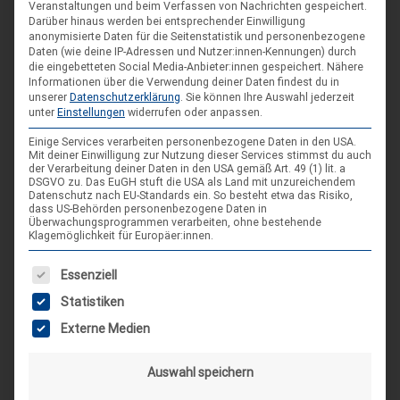
Veranstaltungen und beim Verfassen von Nachrichten gespeichert.
Darüber hinaus werden bei entsprechender Einwilligung
Die Landeslagerleitung stellt sich vor
anonymisierte Daten für die Seitenstatistik und personenbezogene
Max
11. Dezember 2019
Daten (wie deine IP-Adressen und Nutzer:innen-Kennungen) durch
2021! Nachdem das Landeslager im letzten Jahr nicht
die eingebetteten Social Media-Anbieter:innen gespeichert.
Nähere
Informationen über die Verwendung deiner Daten findest du in
stattfinden konnte möchten wir es mit EUCH zusammen
unserer
Datenschutzerklärung
.
Sie können Ihre Auswahl jederzeit
dafür dieses Jahr, vom 21. bis 28. August stattfinden lassen!
unter
Einstellungen
widerrufen oder anpassen.
Das Lager soll in Hameln unter dem maritimen Motto “Unten
Einige Services verarbeiten personenbezogene Daten in den USA.
am Hafen” stattfinden. Das Konzept des Lagers wird ein
Mit deiner Einwilligung zur Nutzung dieser Services stimmst du auch
der Verarbeitung deiner Daten in den USA gemäß Art. 49 (1) lit. a
wenig anders aussehen als die der letzten Jahre – also seit
DSGVO zu. Das EuGH stuft die USA als Land mit unzureichendem
gespannt. Die Landeslagerleitung übernehmen Laura, Neele,
Datenschutz nach EU-Standards ein. So besteht etwa das Risiko,
dass US-Behörden personenbezogene Daten in
Fredi und Rosi. Wer wir eigentlich sind, wo…
Überwachungsprogrammen verarbeiten, ohne bestehende
Klagemöglichkeit für Europäer:innen.
Es folgt eine Liste der Service-Gruppen, für die eine Einwilligung
Essenziell
Statistiken
SCHLAGWORT-SUCHE
Externe Medien
Auswahl speichern