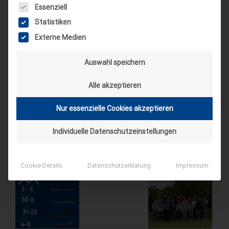
Sep.
Es folgt eine Liste der Service-Gruppen, für die eine Einwilligung
Essenziell
4. Sep. 26
Statistiken
Suderburg
Externe Medien
[alle Veranstaltungen]
Auswahl speichern
AKTUELLE BEITRÄGE AUF INSTAGRAM
Alle akzeptieren
Nur essenzielle Cookies akzeptieren
Individuelle Datenschutzeinstellungen
Cookie-Details
Datenschutzerklärung
Impressum