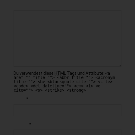
KOMMENTAR
Du verwendest diese
HTML
Tags und Attribute:
<a
href="" title=""> <abbr title=""> <acronym
title=""> <b> <blockquote cite=""> <cite>
<code> <del datetime=""> <em> <i> <q
cite=""> <s> <strike> <strong>
*
NAME
*
E-MAIL