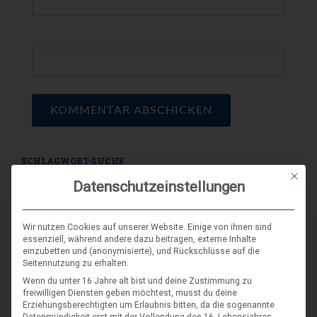
WEBSEITE
SCHLAGWORT-SUCHE
Mit die
Datenschutzeinstellungen
Wir nutzen Cookies auf unserer Website. Einige von ihnen sind
essenziell, während andere dazu beitragen, externe Inhalte
einzubetten und (anonymisierte), und Rückschlüsse auf die
Seitennutzung zu erhalten.
Wenn du unter 16 Jahre alt bist und deine Zustimmung zu
freiwilligen Diensten geben möchtest, musst du deine
Erziehungsberechtigten um Erlaubnis bitten, da die sogenannte
Datenmündigkeit erst mit der Vollendung des 16. Lebensjahres