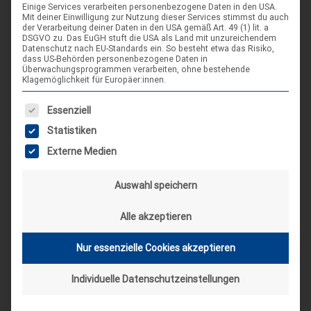
Einige Services verarbeiten personenbezogene Daten in den USA.
Mit deiner Einwilligung zur Nutzung dieser Services stimmst du auch
der Verarbeitung deiner Daten in den USA gemäß Art. 49 (1) lit. a
Landes-NAP 2026
DSGVO zu. Das EuGH stuft die USA als Land mit unzureichendem
Datenschutz nach EU-Standards ein. So besteht etwa das Risiko,
4. Sep. 26
dass US-Behörden personenbezogene Daten in
Überwachungsprogrammen verarbeiten, ohne bestehende
Hameln
Klagemöglichkeit für Europäer:innen.
Es folgt eine Liste der Service-Gruppen, für die eine Einwilligung
Essenziell
Spieleseminar - Werde zur Spielfigur“ -
04
Spiele im XXL-Format
Statistiken
Sep.
4. Sep. 26
Externe Medien
Suderburg
Auswahl speichern
[alle Veranstaltungen]
Alle akzeptieren
AKTUELLE BEITRÄGE AUF INSTAGRAM
Nur essenzielle Cookies akzeptieren
Individuelle Datenschutzeinstellungen