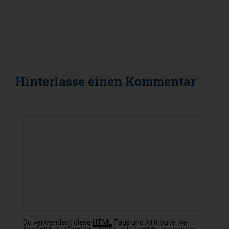
Hinterlasse einen
Kommentar
KOMMENTAR
Du verwendest diese
HTML
Tags und Attribute:
<a