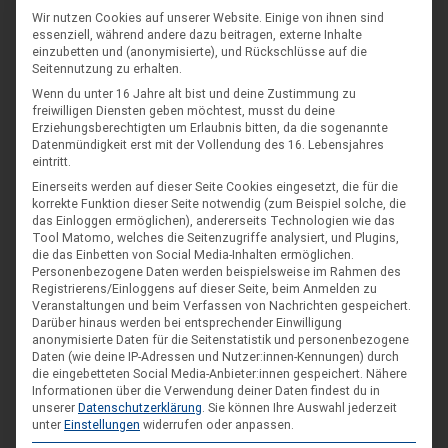
Wir nutzen Cookies auf unserer Website. Einige von ihnen sind
essenziell, während andere dazu beitragen, externe Inhalte
einzubetten und (anonymisierte), und Rückschlüsse auf die
Seitennutzung zu erhalten.
Wenn du unter 16 Jahre alt bist und deine Zustimmung zu
freiwilligen Diensten geben möchtest, musst du deine
Erziehungsberechtigten um Erlaubnis bitten, da die sogenannte
Datenmündigkeit erst mit der Vollendung des 16. Lebensjahres
eintritt.
Einerseits werden auf dieser Seite Cookies eingesetzt, die für die
korrekte Funktion dieser Seite notwendig (zum Beispiel solche, die
das Einloggen ermöglichen), andererseits Technologien wie das
Tool Matomo, welches die Seitenzugriffe analysiert, und Plugins,
die das Einbetten von Social Media-Inhalten ermöglichen.
Personenbezogene Daten werden beispielsweise im Rahmen des
Registrierens/Einloggens auf dieser Seite, beim Anmelden zu
Veranstaltungen und beim Verfassen von Nachrichten gespeichert.
Darüber hinaus werden bei entsprechender Einwilligung
DIE NÄCHSTEN VERANSTALTUNGEN
anonymisierte Daten für die Seitenstatistik und personenbezogene
Daten (wie deine IP-Adressen und Nutzer:innen-Kennungen) durch
ARR|JEL Sommertreffen 2026
die eingebetteten Social Media-Anbieter:innen gespeichert.
Nähere
Informationen über die Verwendung deiner Daten findest du in
21. Aug. 26
unserer
Datenschutzerklärung
.
Sie können Ihre Auswahl jederzeit
unter
Einstellungen
widerrufen oder anpassen.