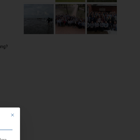
ung?
er
Mit diesem Button wird der Dialog geschlossen. Seine Funktionalität ist i