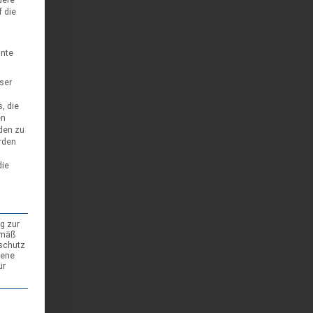
dere
f die
nnte
eser
, die
en
den zu
rden
die
g zur
emäß
nschutz
gene
ür
den kann. Die erste Service-Gruppe ist essenziell und kann nicht abgewäh