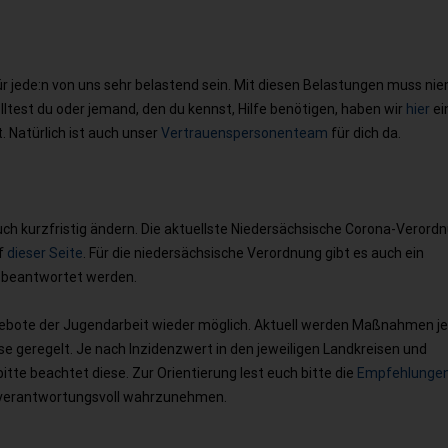
ür jede:n von uns sehr belastend sein. Mit diesen Belastungen muss n
lltest du oder jemand, den du kennst, Hilfe benötigen, haben wir
hier
ei
. Natürlich ist auch unser
Vertrauenspersonenteam
für dich da.
uch kurzfristig ändern. Die aktuellste Niedersächsische Corona-Verord
uf
dieser Seite
. Für die niedersächsische Verordnung gibt es auch ein
h beantwortet werden.
gebote der Jugendarbeit wieder möglich. Aktuell werden Maßnahmen j
geregelt. Je nach Inzidenzwert in den jeweiligen Landkreisen und
itte beachtet diese. Zur Orientierung lest euch bitte die
Empfehlungen
e verantwortungsvoll wahrzunehmen.