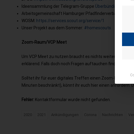
Ideensammlung der Telegram-Gruppe
Überbündische Qua
Arbeitsgemeinschaft Hamburger Pfadfinderverbände e.V.:
WOSM:
https://services.scout.org/service/1
Unser Projekt aus dem Sommer:
#homescouts
Zoom-Raum/VCP Meet
Um VCP Meet zu nutzen braucht es nichts weiter als ein Bro
erklärend. Falls doch noch Fragen auftauchen findet ihr
hier
Co
Solltet ihr für euer digitales Treffen einen Zoom-Raum ben
Minuten beschränkt), könnt ihr euch hier einen anfordern. D
Fehler:
Kontaktformular wurde nicht gefunden.
2020
2021
Ankündigungen
Corona
Nachrichten
Ve