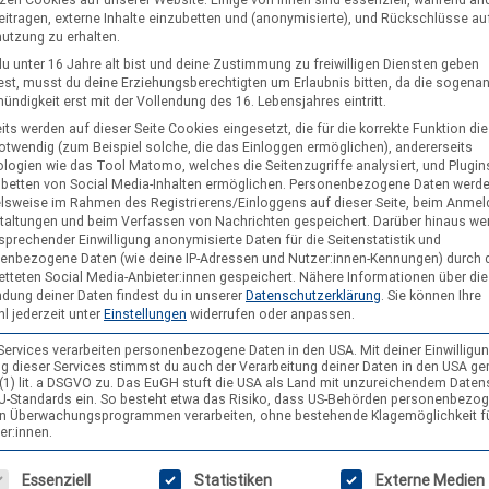
tzen Cookies auf unserer Website. Einige von ihnen sind essenziell, während an
eitragen, externe Inhalte einzubetten und (anonymisierte), und Rückschlüsse au
nutzung zu erhalten.
u unter 16 Jahre alt bist und deine Zustimmung zu freiwilligen Diensten geben
st, musst du deine Erziehungsberechtigten um Erlaubnis bitten, da die sogena
ndigkeit erst mit der Vollendung des 16. Lebensjahres eintritt.
its werden auf dieser Seite Cookies eingesetzt, die für die korrekte Funktion di
notwendig (zum Beispiel solche, die das Einloggen ermöglichen), andererseits
logien wie das Tool Matomo, welches die Seitenzugriffe analysiert, und Plugins
t.de/
nbetten von Social Media-Inhalten ermöglichen.
Personenbezogene Daten werd
elsweise im Rahmen des Registrierens/Einloggens auf dieser Seite, beim Anmel
taltungen und beim Verfassen von Nachrichten gespeichert. Darüber hinaus we
sprechender Einwilligung anonymisierte Daten für die Seitenstatistik und
enbezogene Daten (wie deine IP-Adressen und Nutzer:innen-Kennungen) durch 
etteten Social Media-Anbieter:innen gespeichert.
Nähere Informationen über die
dung deiner Daten findest du in unserer
Datenschutzerklärung
.
Sie können Ihre
l jederzeit unter
Einstellungen
widerrufen oder anpassen.
 Services verarbeiten personenbezogene Daten in den USA. Mit deiner Einwilligun
g dieser Services stimmst du auch der Verarbeitung deiner Daten in den USA g
Adventskalender
9 (1) lit. a DSGVO zu. Das EuGH stuft die USA als Land mit unzureichendem Date
U-Standards ein. So besteht etwa das Risiko, dass US-Behörden personenbezo
in Überwachungsprogrammen verarbeiten, ohne bestehende Klagemöglichkeit f
143458473
er:innen.
gt eine Liste der Service-Gruppen, für die eine Einwilligung erteilt wer
Essenziell
Statistiken
Externe Medien