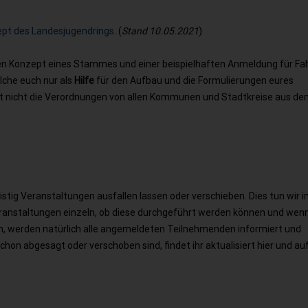
ept des Landesjugendrings
. (
Stand 10.05.2021
)
gen Konzept eines Stammes und einer beispielhaften Anmeldung für Fa
lche euch nur als
Hilfe
für den Aufbau und die Formulierungen eures
t nicht die Verordnungen von allen Kommunen und Stadtkreise aus de
stig Veranstaltungen ausfallen lassen oder verschieben. Dies tun wir
ranstaltungen einzeln, ob diese durchgeführt werden können und wenn 
en, werden
natürlich alle
angemeldeten Teilnehmenden informiert und
on abgesagt oder verschoben sind, findet ihr aktualisiert hier und au