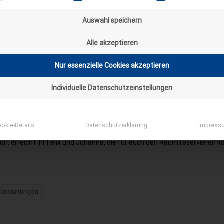
rantänegruppenstunden
Auswahl speichern
Gitarrenkurs
Alle akzeptieren
Nur essenzielle Cookies akzeptieren
Individuelle Datenschutzeinstellungen
wser. Ihr geht einfach auf die Seite meet.vcp.de und der Rest ist selbs
mehr Infos.
okie-Details
Datenschutzerklärung
Impress
ötigen (in der kostenlosen Version sind Meetings ab 3 Personen auf 40
ort erreicht ihr Felix und Johanna, die für euch den Raum reservieren k
ranstaltungen