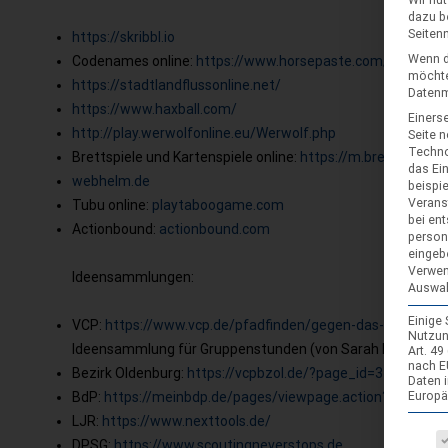
Wir nu
dazu b
Seiten
https://skribbl.io
Wenn d
Codenames online:
https://www.horsepaste.com/
möchte
https://stadtlandflussonline.net/
Datenmü
https://www.haxball.com/
Einerse
http://play.werwolfonline.eu/Werwolf.php
Seite 
Techno
Brettspiele und Kartenspiele online:
https://m.brettspielwel
das Ei
webhelm.de
beispi
Verans
Tubu online:
playtaboogame.com
bei ent
Actionbound:
actionbound.com
person
eingeb
Verwen
Ideensammlungen:
Auswah
Einige
VCP:
https://www.vcp.de/pfadfinden/gegen-das-virus/
Nutzun
Ideensammlung für Gruppenstunden (von Sarah Blödorn):
Art. 4
nach E
Bezirk Oldenburg:
https://vcpbzol.de/?page_id=31
Daten 
BdP:
https://meinbdp.de/pages/viewpage.action?pageId=
Europä
LJR:
https://www.nexttools.de/
Es fol
DPSG:
https://www.scoutingneverstops.de