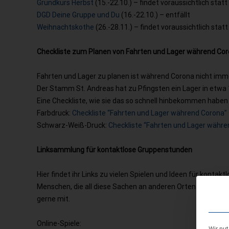
Grundkurs Herbst
(15.-22.10.) – findet voraussichtlich statt
DGD Deine Gruppe und Du
(16.-22.10.) – entfällt
Weihnachtskothe
(26.-28.11.) – findet voraussichtlich statt
Checkliste zum Planen von Fahrten und Lager während Co
Fahrten und Lager zu planen ist während Corona nicht imme
Der Stamm St. Andreas hat zu Pfingsten ein Lager in etwa
Eine Checkliste, wie sie das so schnell hinbekommen haben u
Farbdruck:
Checkliste “Fahrten und Lager während Corona”
Schwarz-Weiß-Druck:
Checkliste “Fahrten und Lager währe
Linksammlung für kontaktlose Gruppenstunden
Hier findet ihr Links zu vielen Spielen und Ideen für konta
Menschen, die all diese Sachen an anderen Orten zusammeng
gerne mit.
Online-Spiele: