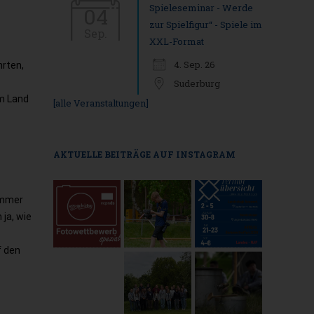
Spieleseminar - Werde
04
zur Spielfigur“ - Spiele im
Sep.
XXL-Format
4. Sep. 26
hrten,
Suderburg
m Land
[alle Veranstaltungen]
AKTUELLE BEITRÄGE AUF INSTAGRAM
 immer
ja, wie
f den