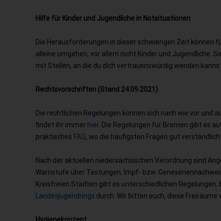
Hilfe für Kinder und Jugendliche in Notsituationen
Die Herausforderungen in dieser schwierigen Zeit können f
alleine umgehen, vor allem nicht Kinder und Jugendliche. So
mit Stellen, an die du dich vertrauenswürdig wenden kannst
Rechtsvorschriften (Stand 24.09.2021)
Die rechtlichen Regelungen können sich nach wie vor und a
findet ihr immer
hier
. Die Regelungen für Bremen gibt es a
praktisches
FAQ
, wo die häufigsten Fragen gut verständlic
Nach der aktuellen niedersächsischen Verordnung sind An
Warnstufe über Testungen, Impf- bzw. Genesenennachweise 
Kreisfreien Städten gibt es unterschiedlichen Regelungen, b
Landesjugendrings
durch. Wir bitten euch, diese Freiräum
Hygienekonzept