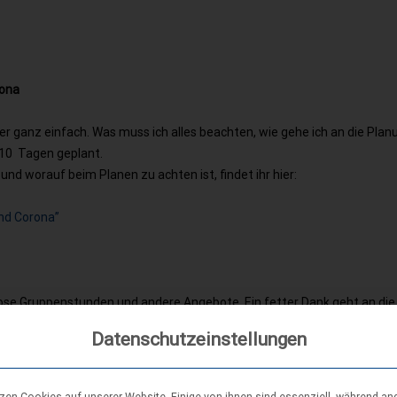
rona
r ganz einfach. Was muss ich alles beachten, wie gehe ich an die Plan
 10 Tagen geplant.
nd worauf beim Planen zu achten ist, findet ihr hier:
nd Corona”
ktlose Gruppenstunden und andere Angebote. Ein fetter Dank geht an die
etragen haben! Falls Ihr selbst noch Ideen habt, dann teilt die uns
hi
Datenschutzeinstellungen