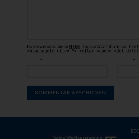
Du verwendest diese
HTML
Tags und Attribute:
<a href
<blockquote cite=""> <cite> <code> <del datet
*
*
NAME
E-MAIL
RE