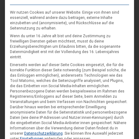
Wir nutzen Cookies auf unserer Website. Einige von ihnen sind
essenziell, während andere dazu beitragen, externe Inhalte
einzubetten und (anonymisierte), und Rückschlüsse auf die
Seitennutzung zu erhalten.
Wenn du unter 16 Jahre alt bist und deine Zustimmung zu
freiwilligen Diensten geben möchtest, musst du deine
Erziehungsberechtigten um Erlaubnis bitten, da die sogenannte
Datenmündigkeit erst mit der Vollendung des 16. Lebensjahres
Du verwendest diese
HTML
Tags und Attribute:
<a
eintritt.
href="" title=""> <abbr title=""> <acronym
title=""> <b> <blockquote cite=""> <cite>
Einerseits werden auf dieser Seite Cookies eingesetzt, die für die
<code> <del datetime=""> <em> <i> <q
korrekte Funktion dieser Seite notwendig (zum Beispiel solche, die
cite=""> <s> <strike> <strong>
das Einloggen ermöglichen), andererseits Technologien wie das
*
NAME
Tool Matomo, welches die Seitenzugriffe analysiert, und Plugins,
die das Einbetten von Social Media-Inhalten ermöglichen.
Personenbezogene Daten werden beispielsweise im Rahmen des
Registrierens/Einloggens auf dieser Seite, beim Anmelden zu
Veranstaltungen und beim Verfassen von Nachrichten gespeichert.
*
E-MAIL
Darüber hinaus werden bei entsprechender Einwilligung
anonymisierte Daten für die Seitenstatistik und personenbezogene
Daten (wie deine IP-Adressen und Nutzer:innen-Kennungen) durch
die eingebetteten Social Media-Anbieter:innen gespeichert.
Nähere
Informationen über die Verwendung deiner Daten findest du in
WEBSEITE
unserer
Datenschutzerklärung
.
Sie können Ihre Auswahl jederzeit
unter
Einstellungen
widerrufen oder anpassen.