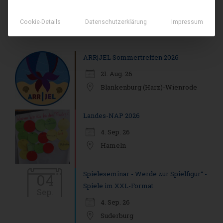
Cookie-Details
Datenschutzerklärung
Impressum
DIE NÄCHSTEN VERANSTALTUNGEN
ARR|JEL Sommertreffen 2026
21. Aug. 26
Blankenburg (Harz)-Wienrode
Landes-NAP 2026
4. Sep. 26
Hameln
Spieleseminar - Werde zur Spielfigur“ -
04
Spiele im XXL-Format
Sep.
4. Sep. 26
Suderburg