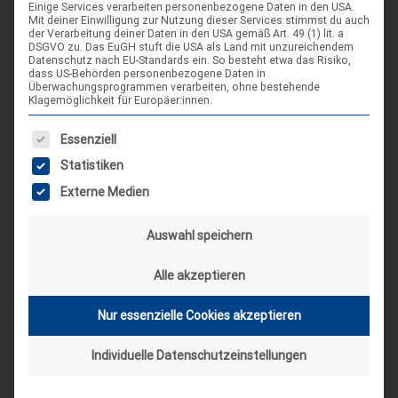
Einige Services verarbeiten personenbezogene Daten in den USA.
DIE NÄCHSTEN VERANSTALTUNGEN
Mit deiner Einwilligung zur Nutzung dieser Services stimmst du auch
der Verarbeitung deiner Daten in den USA gemäß Art. 49 (1) lit. a
DSGVO zu. Das EuGH stuft die USA als Land mit unzureichendem
ARR|JEL Sommertreffen 2026
Datenschutz nach EU-Standards ein. So besteht etwa das Risiko,
dass US-Behörden personenbezogene Daten in
21. Aug. 26
Überwachungsprogrammen verarbeiten, ohne bestehende
Klagemöglichkeit für Europäer:innen.
Blankenburg (Harz)-Wienrode
Es folgt eine Liste der Service-Gruppen, für die eine Einwilligung
Essenziell
Landes-NAP 2026
Statistiken
4. Sep. 26
Externe Medien
Hameln
Auswahl speichern
Spieleseminar - Werde zur Spielfigur“ -
04
Alle akzeptieren
Spiele im XXL-Format
Sep.
Nur essenzielle Cookies akzeptieren
4. Sep. 26
Suderburg
Individuelle Datenschutzeinstellungen
[alle Veranstaltungen]