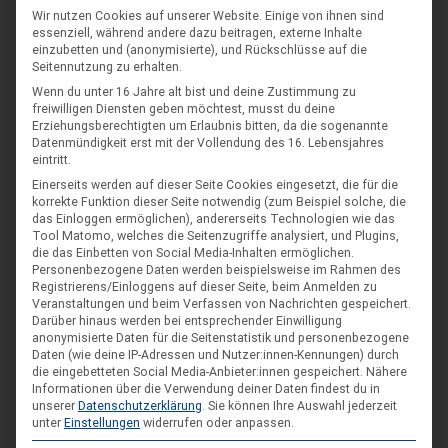
Wir nutzen Cookies auf unserer Website. Einige von ihnen sind
essenziell, während andere dazu beitragen, externe Inhalte
einzubetten und (anonymisierte), und Rückschlüsse auf die
Seitennutzung zu erhalten.
Wenn du unter 16 Jahre alt bist und deine Zustimmung zu
SCHLAGWORT-SUCHE
freiwilligen Diensten geben möchtest, musst du deine
Erziehungsberechtigten um Erlaubnis bitten, da die sogenannte
Datenmündigkeit erst mit der Vollendung des 16. Lebensjahres
eintritt.
Einerseits werden auf dieser Seite Cookies eingesetzt, die für die
korrekte Funktion dieser Seite notwendig (zum Beispiel solche, die
das Einloggen ermöglichen), andererseits Technologien wie das
Tool Matomo, welches die Seitenzugriffe analysiert, und Plugins,
die das Einbetten von Social Media-Inhalten ermöglichen.
Personenbezogene Daten werden beispielsweise im Rahmen des
Registrierens/Einloggens auf dieser Seite, beim Anmelden zu
Veranstaltungen und beim Verfassen von Nachrichten gespeichert.
Darüber hinaus werden bei entsprechender Einwilligung
anonymisierte Daten für die Seitenstatistik und personenbezogene
Daten (wie deine IP-Adressen und Nutzer:innen-Kennungen) durch
die eingebetteten Social Media-Anbieter:innen gespeichert.
Nähere
Informationen über die Verwendung deiner Daten findest du in
unserer
Datenschutzerklärung
.
Sie können Ihre Auswahl jederzeit
unter
Einstellungen
widerrufen oder anpassen.