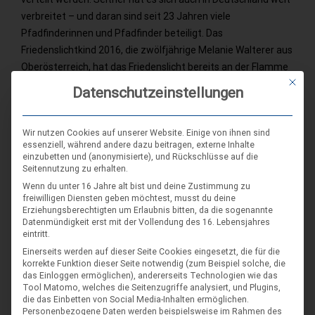
verbreitet – und daran sind seit 23 Jahren viele
Pfadfinderinnen und Pfadfinder beteiligt. Das
Friedenslichtkind 2016, die zwölfjährige Melanie Walterer aus
Oberösterreich, hat das Friedenslicht bereits an der Flamme
Mit die
in der Geburtsgrotte in Bethlehem entzündet und wird es
Datenschutzeinstellungen
von Tel Aviv nach…
Wir nutzen Cookies auf unserer Website. Einige von ihnen sind
essenziell, während andere dazu beitragen, externe Inhalte
einzubetten und (anonymisierte), und Rückschlüsse auf die
Seitennutzung zu erhalten.
Wenn du unter 16 Jahre alt bist und deine Zustimmung zu
SCHLAGWORT-SUCHE
freiwilligen Diensten geben möchtest, musst du deine
Erziehungsberechtigten um Erlaubnis bitten, da die sogenannte
Datenmündigkeit erst mit der Vollendung des 16. Lebensjahres
eintritt.
Einerseits werden auf dieser Seite Cookies eingesetzt, die für die
korrekte Funktion dieser Seite notwendig (zum Beispiel solche, die
das Einloggen ermöglichen), andererseits Technologien wie das
Tool Matomo, welches die Seitenzugriffe analysiert, und Plugins,
die das Einbetten von Social Media-Inhalten ermöglichen.
Personenbezogene Daten werden beispielsweise im Rahmen des