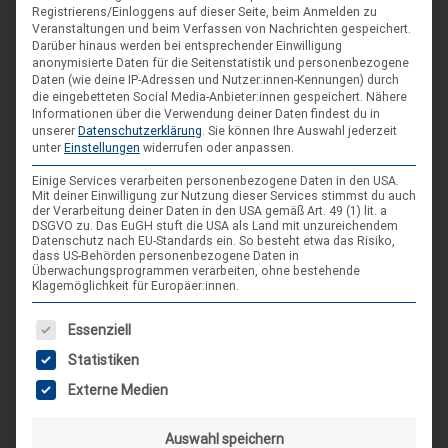
Registrierens/Einloggens auf dieser Seite, beim Anmelden zu
Veranstaltungen und beim Verfassen von Nachrichten gespeichert.
Darüber hinaus werden bei entsprechender Einwilligung
anonymisierte Daten für die Seitenstatistik und personenbezogene
Daten (wie deine IP-Adressen und Nutzer:innen-Kennungen) durch
die eingebetteten Social Media-Anbieter:innen gespeichert.
Nähere
Informationen über die Verwendung deiner Daten findest du in
unserer
Datenschutzerklärung
.
Sie können Ihre Auswahl jederzeit
unter
Einstellungen
widerrufen oder anpassen.
DIE NÄCHSTEN VERANSTALTUNGEN
Einige Services verarbeiten personenbezogene Daten in den USA.
Mit deiner Einwilligung zur Nutzung dieser Services stimmst du auch
der Verarbeitung deiner Daten in den USA gemäß Art. 49 (1) lit. a
ARR|JEL Sommertreffen 2026
DSGVO zu. Das EuGH stuft die USA als Land mit unzureichendem
Datenschutz nach EU-Standards ein. So besteht etwa das Risiko,
21. Aug. 26
dass US-Behörden personenbezogene Daten in
Überwachungsprogrammen verarbeiten, ohne bestehende
Blankenburg (Harz)-Wienrode
Klagemöglichkeit für Europäer:innen.
Es folgt eine Liste der Service-Gruppen, für die eine Einwilligung
Essenziell
Landes-NAP 2026
Statistiken
4. Sep. 26
Externe Medien
Hameln
Auswahl speichern