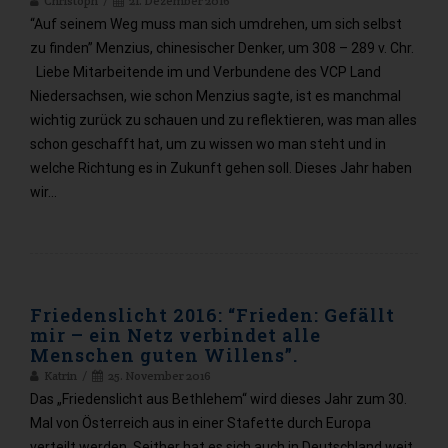
Christoph
21. Dezember 2016
“Auf seinem Weg muss man sich umdrehen, um sich selbst
zu finden” Menzius, chinesischer Denker, um 308 – 289 v. Chr.
Liebe Mitarbeitende im und Verbundene des VCP Land
Niedersachsen, wie schon Menzius sagte, ist es manchmal
wichtig zurück zu schauen und zu reflektieren, was man alles
schon geschafft hat, um zu wissen wo man steht und in
welche Richtung es in Zukunft gehen soll. Dieses Jahr haben
wir…
Friedenslicht 2016: “Frieden: Gefällt
mir – ein Netz verbindet alle
Menschen guten Willens”.
Katrin
25. November 2016
Das „Friedenslicht aus Bethlehem“ wird dieses Jahr zum 30.
Mal von Österreich aus in einer Stafette durch Europa
verteilt werden. Seither hat es sich auch in Deutschland weit