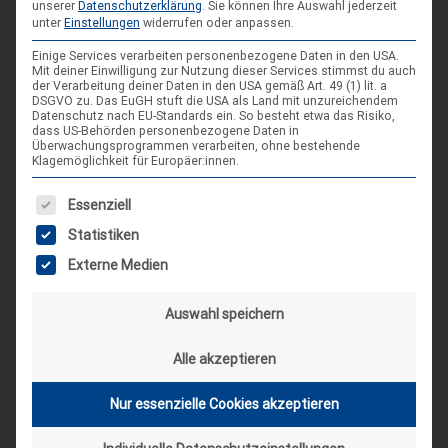
unserer
Datenschutzerklärung
.
Sie können Ihre Auswahl jederzeit
unter
Einstellungen
widerrufen oder anpassen.
Einige Services verarbeiten personenbezogene Daten in den USA.
Mit deiner Einwilligung zur Nutzung dieser Services stimmst du auch
der Verarbeitung deiner Daten in den USA gemäß Art. 49 (1) lit. a
DSGVO zu. Das EuGH stuft die USA als Land mit unzureichendem
Datenschutz nach EU-Standards ein. So besteht etwa das Risiko,
dass US-Behörden personenbezogene Daten in
Überwachungsprogrammen verarbeiten, ohne bestehende
Klagemöglichkeit für Europäer:innen.
Vorstellung der neuen Landesleitung:
Lennart
Es folgt eine Liste der Service-Gruppen, für die eine Einwilligung
Essenziell
Christoph
11. Juni 2018
Statistiken
Lennart Leiste, 22 Jahre alt Bezirk & Stamm: Ostfalen/St.
Externe Medien
Andreas Lahstedt Pfadfinder seit: 2010 Aktueller Wohnort:
Braunschweig Beruf: Fachkraft für Lagerlogistik Außer
Auswahl speichern
Pfadfinden: Basketball/Fitness Mein liebstes Fahrtenessen:
Zucchinipuffer Mein schönster Lagermoment: Evakuierung
Alle akzeptieren
Bula 2014 Unerlässliches Fahrtenuntensil: Seil Jurte, Kothe,
Lock, Kröte oder Biwaksack: Jurte Bei diesem Lied gibt’s in
Nur essenzielle Cookies akzeptieren
der Singerunde kein Halten mehr: Straßen auf und Straßen
ab Nächste Fahrtenziel: Almke Hier will ich irgendwann mal