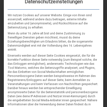
Datenschutzeinstellungen
versandt. Für diejenigen, die alles gerne noch einmal in
digitaler Form haben wollen, hier eine kleine Sammlung: [Edit:
Dateien gelöscht] Viel Spaß beim Lesen Euer Landesteam
Wir nutzen Cookies auf unserer Website. Einige von ihnen sind
essenziell, während andere dazu beitragen, externe Inhalte
einzubetten und (anonymisierte), und Rückschlüsse auf die
Seitennutzung zu erhalten.
Wenn du unter 16 Jahre alt bist und deine Zustimmung zu
freiwilligen Diensten geben möchtest, musst du deine
Erziehungsberechtigten um Erlaubnis bitten, da die sogenannte
Datenmündigkeit erst mit der Vollendung des 16. Lebensjahres
eintritt.
Einerseits werden auf dieser Seite Cookies eingesetzt, die für die
korrekte Funktion dieser Seite notwendig (zum Beispiel solche, die
das Einloggen ermöglichen), andererseits Technologien wie das
Tool Matomo, welches die Seitenzugriffe analysiert, und Plugins,
die das Einbetten von Social Media-Inhalten ermöglichen.
Personenbezogene Daten werden beispielsweise im Rahmen des
Registrierens/Einloggens auf dieser Seite, beim Anmelden zu
Veranstaltungen und beim Verfassen von Nachrichten gespeichert.
Darüber hinaus werden bei entsprechender Einwilligung
anonymisierte Daten für die Seitenstatistik und personenbezogene
Daten (wie deine IP-Adressen und Nutzer:innen-Kennungen) durch
die eingebetteten Social Media-Anbieter:innen gespeichert.
Nähere
Informationen über die Verwendung deiner Daten findest du in