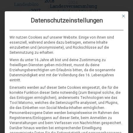
Mit die
Datenschutzeinstellungen
Wir nutzen Cookies auf unserer Website. Einige von ihnen sind
essenziell, während andere dazu beitragen, externe Inhalte
einzubetten und (anonymisierte), und Rückschlüsse auf die
Seitennutzung zu erhalten.
DIE NÄCHSTEN VERANSTALTUNGEN
Wenn du unter 16 Jahre alt bist und deine Zustimmung zu
freiwilligen Diensten geben möchtest, musst du deine
Erziehungsberechtigten um Erlaubnis bitten, da die sogenannte
ARR|JEL Sommertreffen 2026
Datenmündigkeit erst mit der Vollendung des 16. Lebensjahres
eintritt.
21. Aug. 26
Einerseits werden auf dieser Seite Cookies eingesetzt, die für die
Blankenburg (Harz)-Wienrode
korrekte Funktion dieser Seite notwendig (zum Beispiel solche, die
das Einloggen ermöglichen), andererseits Technologien wie das
Tool Matomo, welches die Seitenzugriffe analysiert, und Plugins,
Landes-NAP 2026
die das Einbetten von Social Media-Inhalten ermöglichen.
Personenbezogene Daten werden beispielsweise im Rahmen des
4. Sep. 26
Registrierens/Einloggens auf dieser Seite, beim Anmelden zu
Veranstaltungen und beim Verfassen von Nachrichten gespeichert.
Hameln
Darüber hinaus werden bei entsprechender Einwilligung
anonymisierte Daten für die Seitenstatistik und personenbezogene