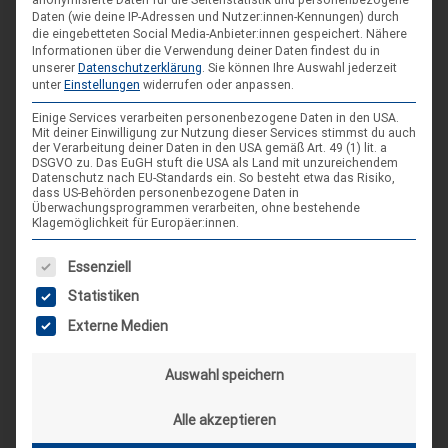
Daten (wie deine IP-Adressen und Nutzer:innen-Kennungen) durch
Spieleseminar - Werde zur Spielfigur“ -
04
die eingebetteten Social Media-Anbieter:innen gespeichert.
Nähere
Spiele im XXL-Format
Informationen über die Verwendung deiner Daten findest du in
Sep.
unserer
Datenschutzerklärung
.
Sie können Ihre Auswahl jederzeit
4. Sep. 26
unter
Einstellungen
widerrufen oder anpassen.
Suderburg
Einige Services verarbeiten personenbezogene Daten in den USA.
Mit deiner Einwilligung zur Nutzung dieser Services stimmst du auch
[alle Veranstaltungen]
der Verarbeitung deiner Daten in den USA gemäß Art. 49 (1) lit. a
DSGVO zu. Das EuGH stuft die USA als Land mit unzureichendem
Datenschutz nach EU-Standards ein. So besteht etwa das Risiko,
dass US-Behörden personenbezogene Daten in
Überwachungsprogrammen verarbeiten, ohne bestehende
AKTUELLE BEITRÄGE AUF INSTAGRAM
Klagemöglichkeit für Europäer:innen.
Es folgt eine Liste der Service-Gruppen, für die eine Einwilligung
Essenziell
Statistiken
Externe Medien
Auswahl speichern
Alle akzeptieren