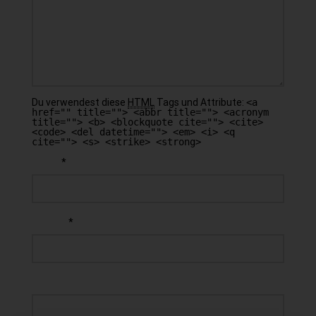
Du verwendest diese
HTML
Tags und Attribute:
<a
href="" title=""> <abbr title=""> <acronym
title=""> <b> <blockquote cite=""> <cite>
<code> <del datetime=""> <em> <i> <q
cite=""> <s> <strike> <strong>
*
NAME
*
E-MAIL
WEBSEITE