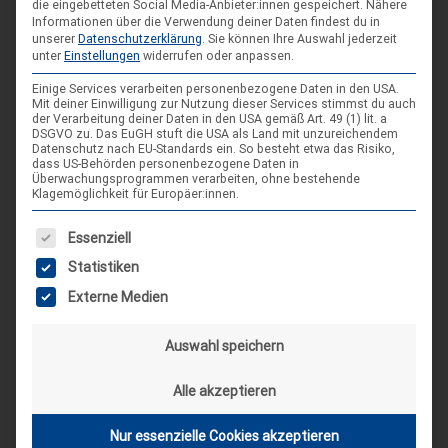
die eingebetteten Social Media-Anbieter:innen gespeichert.
Nähere
Informationen über die Verwendung deiner Daten findest du in
DIE NÄCHSTEN VERANSTALTUNGEN
unserer
Datenschutzerklärung
.
Sie können Ihre Auswahl jederzeit
unter
Einstellungen
widerrufen oder anpassen.
ARR|JEL Sommertreffen 2026
Einige Services verarbeiten personenbezogene Daten in den USA.
Mit deiner Einwilligung zur Nutzung dieser Services stimmst du auch
21. Aug. 26
der Verarbeitung deiner Daten in den USA gemäß Art. 49 (1) lit. a
DSGVO zu. Das EuGH stuft die USA als Land mit unzureichendem
Blankenburg (Harz)-Wienrode
Datenschutz nach EU-Standards ein. So besteht etwa das Risiko,
dass US-Behörden personenbezogene Daten in
Überwachungsprogrammen verarbeiten, ohne bestehende
Klagemöglichkeit für Europäer:innen.
Landes-NAP 2026
Es folgt eine Liste der Service-Gruppen, für die eine Einwilligung
4. Sep. 26
Essenziell
Hameln
Statistiken
Externe Medien
Spieleseminar - Werde zur Spielfigur“ -
04
Spiele im XXL-Format
Auswahl speichern
Sep.
4. Sep. 26
Alle akzeptieren
Suderburg
[alle Veranstaltungen]
Nur essenzielle Cookies akzeptieren