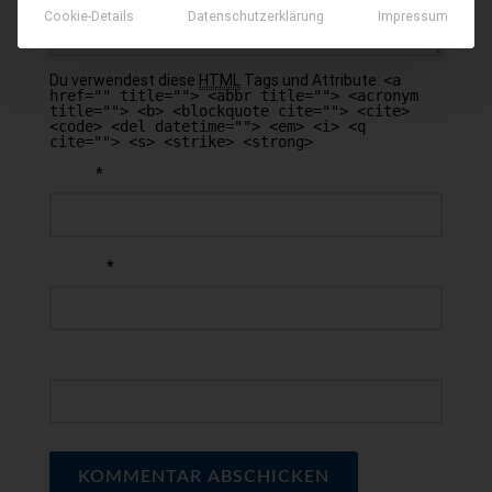
Cookie-Details
Datenschutzerklärung
Impressum
Du verwendest diese
HTML
Tags und Attribute:
<a
href="" title=""> <abbr title=""> <acronym
title=""> <b> <blockquote cite=""> <cite>
<code> <del datetime=""> <em> <i> <q
cite=""> <s> <strike> <strong>
*
NAME
*
E-MAIL
WEBSEITE