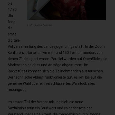
bis
17:30
Uhr
fand
Foto: Gesa Hanko
die
erste
digitale
Vollversammlung des Landesjugendrings statt. In der Zoom
Konferenz starteten wir mit rund 150 Teilnehmenden, von
denen 71 delegiert waren. Parallel wurden auf OpenSlides die
Moderation geleitet und Anträge abgestimmt. Im
RocketChat konnten sich die Teilnehmenden austauschen.
Der technische Ablauf funktionierte gut, es lief, bis auf die
geheime Wahl über ein verschlüsseltes Wahltool, alles
reibungslos.
Im ersten Teil der Veranstaltung hielt die neue
Sozialministerin ein Grußwort und es berichtete der
Vorstand über seine Arbeit, die maßgeblich durch Corona