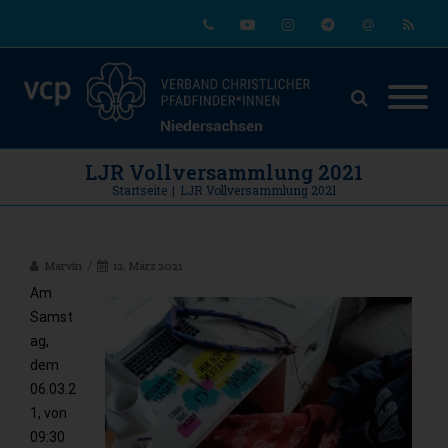
Phone
Youtube
Instagram
Telegram
Email
RSS
LJR Vollversammlung 2021
Startseite
|
LJR Vollversammlung 2021
Marvin
12. März 2021
Am
Samst
ag,
dem
06.03.2
1, von
09:30