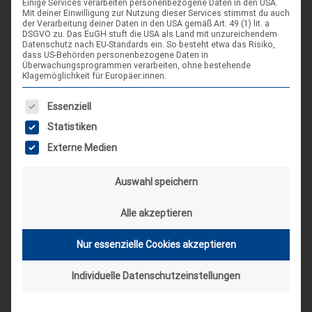
Einige Services verarbeiten personenbezogene Daten in den USA.
Mit deiner Einwilligung zur Nutzung dieser Services stimmst du auch
der Verarbeitung deiner Daten in den USA gemäß Art. 49 (1) lit. a
2021
Berichte
Gremien
Landesjugendring
LJR
rdp
DSGVO zu. Das EuGH stuft die USA als Land mit unzureichendem
Datenschutz nach EU-Standards ein. So besteht etwa das Risiko,
dass US-Behörden personenbezogene Daten in
Überwachungsprogrammen verarbeiten, ohne bestehende
Klagemöglichkeit für Europäer:innen.
Es folgt eine Liste der Service-Gruppen, für die eine Einwilligung
Essenziell
Statistiken
Externe Medien
Hinterlasse einen
Kommentar
Auswahl speichern
KOMMENTAR
Alle akzeptieren
Nur essenzielle Cookies akzeptieren
Individuelle Datenschutzeinstellungen