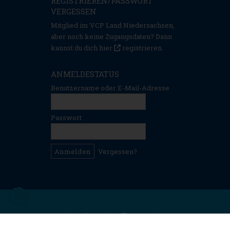
REGISTRIEREN/PASSWORT
VERGESSEN
Mitglied im VCP Land Niedersachsen,
aber noch keine Zugangsdaten? Dann
kannst du dich hier
registrieren
.
ANMELDESTATUS
Benutzername oder E-Mail-Adresse
Passwort
Vergessen?