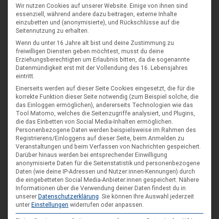
Wir nutzen Cookies auf unserer Website. Einige von ihnen sind
e
essenziell, während andere dazu beitragen, externe Inhalte
seh
einzubetten und (anonymisierte), und Rückschlüsse auf die
r
Seitennutzung zu erhalten.
auf
Wenn du unter 16 Jahre alt bist und deine Zustimmung zu
freiwilligen Diensten geben möchtest, musst du deine
reg
Foto: Annika Heuer
Erziehungsberechtigten um Erlaubnis bitten, da die sogenannte
en
Datenmündigkeit erst mit der Vollendung des 16. Lebensjahres
eintritt.
de
und emotionale Versammlung, in der durch die
Einerseits werden auf dieser Seite Cookies eingesetzt, die für die
korrekte Funktion dieser Seite notwendig (zum Beispiel solche, die
Aufnahmeanträge eine Spaltung im Landesjugendring
das Einloggen ermöglichen), andererseits Technologien wie das
sichtbar wurde, mit der sich in Zukunft noch beschäftigt
Tool Matomo, welches die Seitenzugriffe analysiert, und Plugins,
die das Einbetten von Social Media-Inhalten ermöglichen.
werden muss. Es stehen noch weitere Herausforderungen
Personenbezogene Daten werden beispielsweise im Rahmen des
an, wie z.B. das Fehlen von Finanzen für die personellen
Registrierens/Einloggens auf dieser Seite, beim Anmelden zu
Veranstaltungen und beim Verfassen von Nachrichten gespeichert.
Mittel, der Wiedereinstieg in die Präsenzarbeit und auch das
Darüber hinaus werden bei entsprechender Einwilligung
Finden von weiteren Vorstandsmitgliedern. Der bestehende
anonymisierte Daten für die Seitenstatistik und personenbezogene
Vorstand zeigte sich allerdings zuversichtlich und motiviert,
Daten (wie deine IP-Adressen und Nutzer:innen-Kennungen) durch
die eingebetteten Social Media-Anbieter:innen gespeichert.
Nähere
sodass am Ende alle mit einem guten Gefühl nach Hause
Informationen über die Verwendung deiner Daten findest du in
fuhren bzw. auf den “Verlassen”-Button klicken konnten.
unserer
Datenschutzerklärung
.
Sie können Ihre Auswahl jederzeit
unter
Einstellungen
widerrufen oder anpassen.
Gesa Hanko