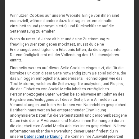
Wir nutzen Cookies auf unserer Website. Einige von ihnen sind
essenziell, während andere dazu beitragen, externe Inhalte
einzubetten und (anonymisierte), und Rückschlüsse auf die
Seitennutzung zu erhalten.
Wenn du unter 16 Jahre alt bist und deine Zustimmung zu
freiwilligen Diensten geben möchtest, musst du deine
Erziehungsberechtigten um Erlaubnis bitten, da die sogenannte
Datenmündigkeit erst mit der Vollendung des 16. Lebensjahres
Du verwendest diese
HTML
Tags und Attribute:
<a
eintritt.
href="" title=""> <abbr title=""> <acronym
Einerseits werden auf dieser Seite Cookies eingesetzt, die für die
title=""> <b> <blockquote cite=""> <cite>
<code> <del datetime=""> <em> <i> <q
korrekte Funktion dieser Seite notwendig (zum Beispiel solche, die
cite=""> <s> <strike> <strong>
das Einloggen ermöglichen), andererseits Technologien wie das
Tool Matomo, welches die Seitenzugriffe analysiert, und Plugins,
*
NAME
die das Einbetten von Social Media-Inhalten ermöglichen.
Personenbezogene Daten werden beispielsweise im Rahmen des
Registrierens/Einloggens auf dieser Seite, beim Anmelden zu
Veranstaltungen und beim Verfassen von Nachrichten gespeichert.
Darüber hinaus werden bei entsprechender Einwilligung
*
E-MAIL
anonymisierte Daten für die Seitenstatistik und personenbezogene
Daten (wie deine IP-Adressen und Nutzer:innen-Kennungen) durch
die eingebetteten Social Media-Anbieter:innen gespeichert.
Nähere
Informationen über die Verwendung deiner Daten findest du in
unserer
Datenschutzerklärung
.
Sie können Ihre Auswahl jederzeit