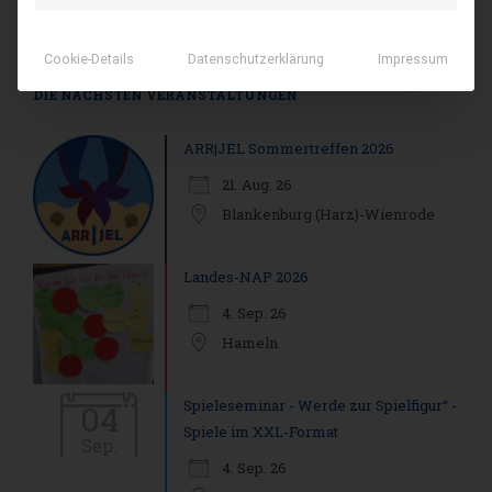
Cookie-Details
Datenschutzerklärung
Impressum
DIE NÄCHSTEN VERANSTALTUNGEN
ARR|JEL Sommertreffen 2026
21. Aug. 26
Blankenburg (Harz)-Wienrode
Landes-NAP 2026
4. Sep. 26
Hameln
Spieleseminar - Werde zur Spielfigur“ -
04
Spiele im XXL-Format
Sep.
4. Sep. 26