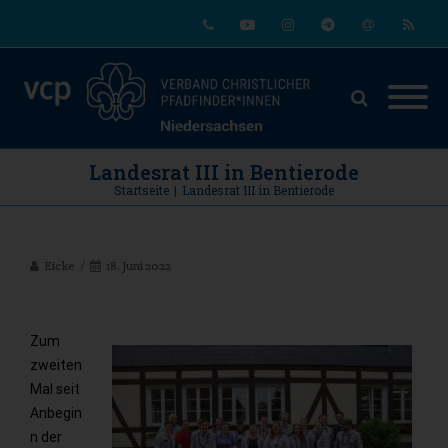
Phone
Youtube
Instagram
Telegram
Email
RSS
Landesrat III in Bentierode
Startseite
|
Landesrat III in Bentierode
Eicke
18. Juni 2022
Zum
zweiten
Mal seit
Anbegin
n der