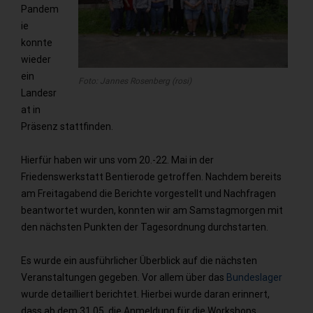
Pandem
ie
konnte
wieder
ein
Foto: Jannes Rosenberg (rosi)
Landesr
at in
Präsenz stattfinden.
Hierfür haben wir uns vom 20.-22. Mai in der
Friedenswerkstatt Bentierode getroffen. Nachdem bereits
am Freitagabend die Berichte vorgestellt und Nachfragen
beantwortet wurden, konnten wir am Samstagmorgen mit
den nächsten Punkten der Tagesordnung durchstarten.
Es wurde ein ausführlicher Überblick auf die nächsten
Veranstaltungen gegeben. Vor allem über das
Bundeslager
wurde detailliert berichtet. Hierbei wurde daran erinnert,
dass ab dem 31.05. die Anmeldung für die Workshops