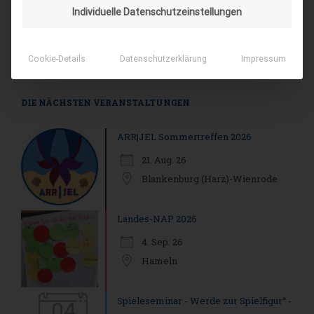
Individuelle Datenschutzeinstellungen
Cookie-Details
Datenschutzerklärung
Impressum
DIE NÄCHSTEN VERANSTALTUNGEN
ARR|JEL Sommertreffen 2026
21. Aug. 26
Blankenburg (Harz)-Wienrode
Landes-NAP 2026
4. Sep. 26
Hameln
Spieleseminar - Werde zur Spielfigur“ -
04