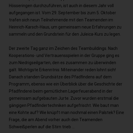
Hösseringen durchzuführen, ist auch in diesem Jahr voll
aufgegangen ist. Vom 29. September bis zum 5. Oktober
trafen sich neun Teilnehmende mit den Teamenden im
Heinrich-Karsch-Haus, um gemeinsam neue Erfahrungen zu
sammeln und den Grundstein für den Juleica-Kurs zu legen.
Der zweite Tag ganz im Zeichen des Teambuildings. Nach
Kooperations- und Vertrauensspielen in der Gruppe ging es
zum Niedrigseilgarten, den es zusammen zu überwinden
galt. Wichtigste Erkenntnis: Miteinander reden lohnt sich!
Danach standen Grundsätze des Pfadfindens auf dem
Programm, ebenso wie ein Überblick über die Geschichte der
Pfadfinderei beim gemütlichen Lagerfeuerabend in der
gemeinsam aufgebauten Jurte. Zuvor wurden erstmal die
gängigen Pfadfindertechniken aufgefrischt. Wie baut man
eine Kohte auf? Wie knüpft man nochmal einen Palstek? Eine
Frage, die am Abend vorher auch den Teamenden
Schweißperlen auf die Stirn trieb …