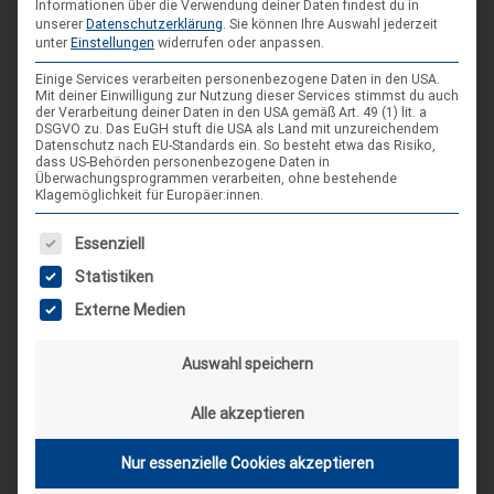
Informationen über die Verwendung deiner Daten findest du in
unserer
Datenschutzerklärung
.
Sie können Ihre Auswahl jederzeit
unter
Einstellungen
widerrufen oder anpassen.
WEBSEITE
Einige Services verarbeiten personenbezogene Daten in den USA.
Mit deiner Einwilligung zur Nutzung dieser Services stimmst du auch
der Verarbeitung deiner Daten in den USA gemäß Art. 49 (1) lit. a
DSGVO zu. Das EuGH stuft die USA als Land mit unzureichendem
Datenschutz nach EU-Standards ein. So besteht etwa das Risiko,
dass US-Behörden personenbezogene Daten in
Überwachungsprogrammen verarbeiten, ohne bestehende
Klagemöglichkeit für Europäer:innen.
Es folgt eine Liste der Service-Gruppen, für die eine Einwilligung
Essenziell
SCHLAGWORT-SUCHE
Statistiken
Externe Medien
Auswahl speichern
Alle akzeptieren
Nur essenzielle Cookies akzeptieren