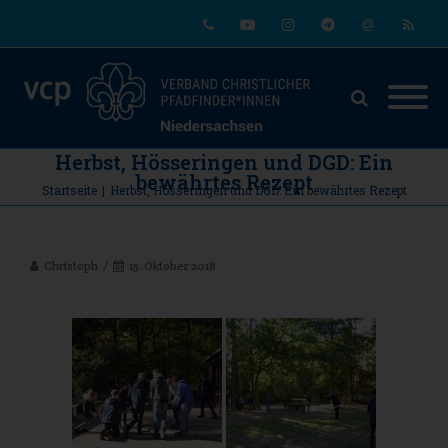
Phone
Youtube
Instagram
Telegram
Email
RSS
Herbst, Hösseringen und DGD: Ein
bewährtes Rezept
Startseite
|
Herbst, Hösseringen und DGD: Ein bewährtes Rezept
Christoph
15. Oktober 2018