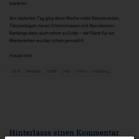
wankten.
Am nächsten Tag ging diese Woche voller Rätselrunden,
Tanzeinlagen, neuen Erkenntnissen und Abendessen-
Rankings dann auch schon zu Ende – die Pläne für ein
Wiedersehen wurden schon gemacht!
Frauke Ario
2018
Berichte
CEMP
DGD
Fotos
Schulung
Hinterlasse einen
Kommentar