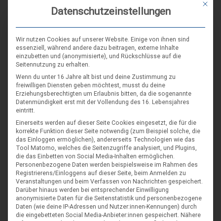
Mit die
Datenschutzeinstellungen
KOMMENTAR
Wir nutzen Cookies auf unserer Website. Einige von ihnen sind
essenziell, während andere dazu beitragen, externe Inhalte
einzubetten und (anonymisierte), und Rückschlüsse auf die
Seitennutzung zu erhalten.
Wenn du unter 16 Jahre alt bist und deine Zustimmung zu
freiwilligen Diensten geben möchtest, musst du deine
Erziehungsberechtigten um Erlaubnis bitten, da die sogenannte
Datenmündigkeit erst mit der Vollendung des 16. Lebensjahres
eintritt.
Einerseits werden auf dieser Seite Cookies eingesetzt, die für die
Du verwendest diese
HTML
Tags und Attribute:
<a
korrekte Funktion dieser Seite notwendig (zum Beispiel solche, die
href="" title=""> <abbr title=""> <acronym
title=""> <b> <blockquote cite=""> <cite>
das Einloggen ermöglichen), andererseits Technologien wie das
<code> <del datetime=""> <em> <i> <q
Tool Matomo, welches die Seitenzugriffe analysiert, und Plugins,
cite=""> <s> <strike> <strong>
die das Einbetten von Social Media-Inhalten ermöglichen.
Personenbezogene Daten werden beispielsweise im Rahmen des
*
NAME
Registrierens/Einloggens auf dieser Seite, beim Anmelden zu
Veranstaltungen und beim Verfassen von Nachrichten gespeichert.
Darüber hinaus werden bei entsprechender Einwilligung
anonymisierte Daten für die Seitenstatistik und personenbezogene
Daten (wie deine IP-Adressen und Nutzer:innen-Kennungen) durch
*
E-MAIL
die eingebetteten Social Media-Anbieter:innen gespeichert.
Nähere