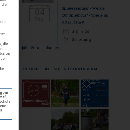
f die
Spieleseminar - Werde
04
zur Spielfigur“ - Spiele im
Sep.
XXL-Format
nnte
4. Sep. 26
eser
Suderburg
, die
[alle Veranstaltungen]
en
den zu
rden
die
AKTUELLE BEITRÄGE AUF INSTAGRAM
g zur
emäß
nschutz
gene
ür
den kann. Die erste Service-Gruppe ist essenziell und kann nicht abgewäh