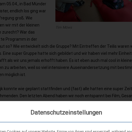
 am 05.04., in Bad Münder
ster, endlich los ging war
fregung groß. Wie
 wir mit der kleinen
Tim Möws
 zurecht? War das
te Programm in der
ut so? Wie entwickelt sich die Gruppe? Mit Eintreffen der Teilis waren 
s. Eine super Gruppe hatte sich gebildet und wir haben viel mehr Einhei
fft als wir uns jemals erhofft haben. Es ist eben auch mal cool in klein
n zu arbeiten, weil so viel intensivere Auseinandersetzung mit besti
 möglich ist.
jk konnte wie geplant stattfinden und (fast) alle hatten eine super Zeit
ilnehmenden. Den letzten Abend haben wir noch entspannt bei Film, Ges
09.04. dann wieder zurück in alle Ecken Niedersachsens ging.
Datenschutzeinstellungen
tzen Cookies auf unserer Website. Einige von ihnen sind essenziell, während an