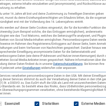
eitragen, externe Inhalte einzubetten und (anonymisierte), und Rückschlüsse au
nutzung zu erhalten.
u unter 16 Jahre alt bist und deine Zustimmung zu freiwilligen Diensten geben
st, musst du deine Erziehungsberechtigten um Erlaubnis bitten, da die sogena
ndigkeit erst mit der Vollendung des 16. Lebensjahres eintritt.
its werden auf dieser Seite Cookies eingesetzt, die für die korrekte Funktion di
notwendig (zum Beispiel solche, die das Einloggen ermöglichen), andererseits
logien wie das Tool Matomo, welches die Seitenzugriffe analysiert, und Plugins
nbetten von Social Media-Inhalten ermöglichen.
Personenbezogene Daten werd
elsweise im Rahmen des Registrierens/Einloggens auf dieser Seite, beim Anmel
taltungen und beim Verfassen von Nachrichten gespeichert. Darüber hinaus we
sprechender Einwilligung anonymisierte Daten für die Seitenstatistik und
enbezogene Daten (wie deine IP-Adressen und Nutzer:innen-Kennungen) durch 
etteten Social Media-Anbieter:innen gespeichert.
Nähere Informationen über die
dung deiner Daten findest du in unserer
Datenschutzerklärung
.
Sie können Ihre
l jederzeit unter
Einstellungen
widerrufen oder anpassen.
 Services verarbeiten personenbezogene Daten in den USA. Mit deiner Einwilligun
g dieser Services stimmst du auch der Verarbeitung deiner Daten in den USA g
9 (1) lit. a DSGVO zu. Das EuGH stuft die USA als Land mit unzureichendem Date
U-Standards ein. So besteht etwa das Risiko, dass US-Behörden personenbezo
in Überwachungsprogrammen verarbeiten, ohne bestehende Klagemöglichkeit f
er:innen.
gt eine Liste der Service-Gruppen, für die eine Einwilligung erteilt wer
Essenziell
Statistiken
Externe Medien