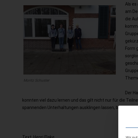
Als es
am Dei
die Au
kommen
Gruppe
gekürz
Form g
sorglo
gescha
Gruppe
Themen
Moritz Schuster
Der Ha
konnten viel dazu lernen und das gilt nicht nur für die Te
spannenden Unterhaltungen ausklingen lassen, bevor es am 
Text: Henri Flake
Wir nu