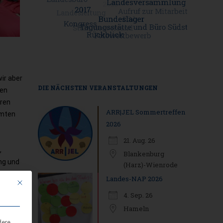
wir aber
DIE NÄCHSTEN VERANSTALTUNGEN
ten
eren
ARR|JEL Sommertreffen
mmten
2026
21. Aug. 26
,
Blankenburg
ang und
(Harz)-Wienrode
Landes-NAP 2026
Mit diesem Button wird der Dialog geschlossen. Seine Funktionalität ist i
4. Sep. 26
Hameln
dere