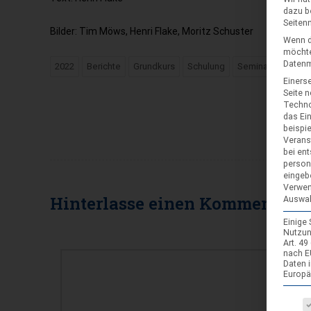
dazu b
Seiten
Bilder: Tim Möws, Henri Flake, Moritz Schuster
Wenn d
möchte
Datenmü
2022
Berichte
Grundkurs
Schulung
Seminar
Einerse
Seite 
Techno
das Ei
beispi
Verans
bei ent
person
eingeb
Verwen
Hinterlasse einen
Kommentar
Auswah
Einige
Nutzun
KOMMENTAR
Art. 4
nach E
Daten 
Europä
Es fol