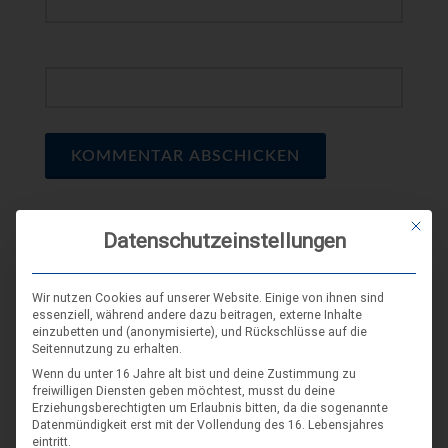
WEBSEITE
Mit die
SCHLAGWORT-SUCHE
Datenschutzeinstellungen
Wir nutzen Cookies auf unserer Website. Einige von ihnen sind
essenziell, während andere dazu beitragen, externe Inhalte
einzubetten und (anonymisierte), und Rückschlüsse auf die
Seitennutzung zu erhalten.
Wenn du unter 16 Jahre alt bist und deine Zustimmung zu
freiwilligen Diensten geben möchtest, musst du deine
Erziehungsberechtigten um Erlaubnis bitten, da die sogenannte
Datenmündigkeit erst mit der Vollendung des 16. Lebensjahres
eintritt.