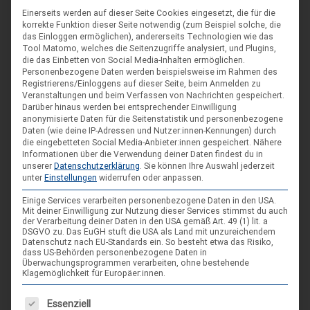
Einerseits werden auf dieser Seite Cookies eingesetzt, die für die
korrekte Funktion dieser Seite notwendig (zum Beispiel solche, die
das Einloggen ermöglichen), andererseits Technologien wie das
Tool Matomo, welches die Seitenzugriffe analysiert, und Plugins,
die das Einbetten von Social Media-Inhalten ermöglichen.
Personenbezogene Daten werden beispielsweise im Rahmen des
Registrierens/Einloggens auf dieser Seite, beim Anmelden zu
DIE NÄCHSTEN VERANSTALTUNGEN
Veranstaltungen und beim Verfassen von Nachrichten gespeichert.
Darüber hinaus werden bei entsprechender Einwilligung
anonymisierte Daten für die Seitenstatistik und personenbezogene
ARR|JEL Sommertreffen 2026
Daten (wie deine IP-Adressen und Nutzer:innen-Kennungen) durch
die eingebetteten Social Media-Anbieter:innen gespeichert.
Nähere
21. Aug. 26
Informationen über die Verwendung deiner Daten findest du in
unserer
Datenschutzerklärung
.
Sie können Ihre Auswahl jederzeit
Blankenburg (Harz)-Wienrode
unter
Einstellungen
widerrufen oder anpassen.
Einige Services verarbeiten personenbezogene Daten in den USA.
Landes-NAP 2026
Mit deiner Einwilligung zur Nutzung dieser Services stimmst du auch
der Verarbeitung deiner Daten in den USA gemäß Art. 49 (1) lit. a
4. Sep. 26
DSGVO zu. Das EuGH stuft die USA als Land mit unzureichendem
Datenschutz nach EU-Standards ein. So besteht etwa das Risiko,
Hameln
dass US-Behörden personenbezogene Daten in
Überwachungsprogrammen verarbeiten, ohne bestehende
Klagemöglichkeit für Europäer:innen.
Spieleseminar - Werde zur Spielfigur“ -
04
Es folgt eine Liste der Service-Gruppen, für die eine Einwilligung
Essenziell
Spiele im XXL-Format