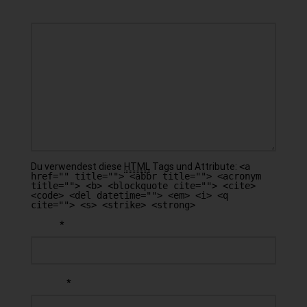
KOMMENTAR
Du verwendest diese
HTML
Tags und Attribute:
<a
href="" title=""> <abbr title=""> <acronym
title=""> <b> <blockquote cite=""> <cite>
<code> <del datetime=""> <em> <i> <q
cite=""> <s> <strike> <strong>
*
NAME
*
E-MAIL