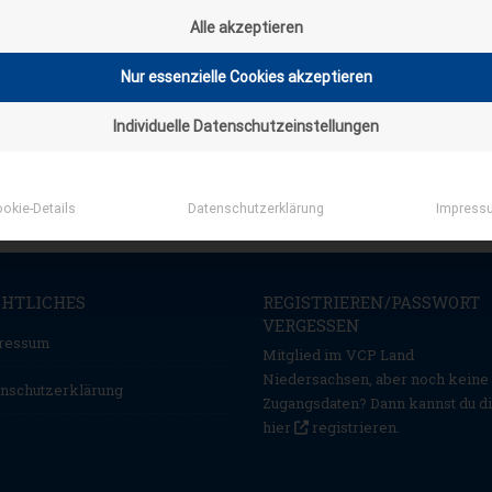
Alle akzeptieren
Nur essenzielle Cookies akzeptieren
Individuelle Datenschutzeinstellungen
okie-Details
Datenschutzerklärung
Impress
CHTLICHES
REGISTRIEREN/PASSWORT
VERGESSEN
ressum
Mitglied im VCP Land
Niedersachsen, aber noch keine
nschutzerklärung
Zugangsdaten? Dann kannst du d
hier
registrieren
.