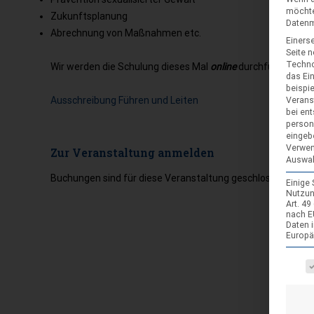
möchte
Zukunftsplanung
Datenmü
Abrechnung von Maßnahmen etc.
Einerse
Seite 
Techno
Wir werden die Schulung dieses Mal
online
durchführen. Dah
das Ei
beispi
Ausschreibung Führen und Leiten
Verans
bei ent
person
eingeb
Verwen
Zur Veranstaltung anmelden
Auswah
Buchungen sind für diese Veranstaltung geschlossen.
Einige
Nutzun
Art. 4
nach E
Daten 
Europä
Es fol