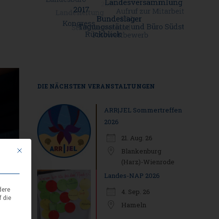
Outlook Live
DIE NÄCHSTEN VERANSTALTUNGEN
ARR|JEL Sommertreffen
2026
21. Aug. 26
Mit diesem Button wird der Dialog geschlossen. Seine Funktionalität ist i
Blankenburg
(Harz)-Wienrode
Landes-NAP 2026
dere
4. Sep. 26
f die
Hameln