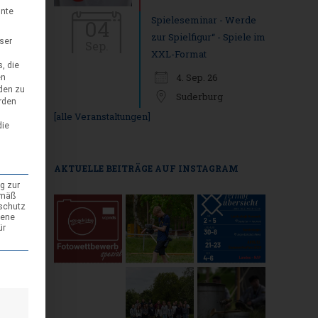
nnte
Spieleseminar - Werde
04
zur Spielfigur“ - Spiele im
eser
Sep.
XXL-Format
, die
4. Sep. 26
en
den zu
Suderburg
rden
[alle Veranstaltungen]
die
AKTUELLE BEITRÄGE AUF INSTAGRAM
g zur
emäß
nschutz
gene
ür
den kann. Die erste Service-Gruppe ist essenziell und kann nicht abgewäh