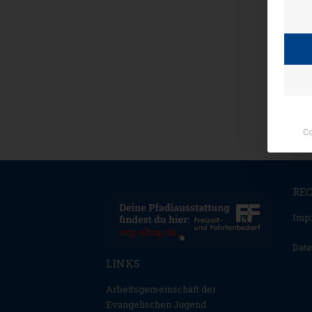
Co
RE
Imp
Date
LINKS
Arbeitsgemeinschaft der
Evangelischen Jugend