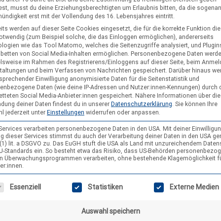
st, musst du deine Erziehungsberechtigten um Erlaubnis bitten, da die sogena
ndigkeit erst mit der Vollendung des 16. Lebensjahres eintritt.
its werden auf dieser Seite Cookies eingesetzt, die für die korrekte Funktion di
notwendig (zum Beispiel solche, die das Einloggen ermöglichen), andererseits
logien wie das Tool Matomo, welches die Seitenzugriffe analysiert, und Plugins
er wird
kein Teilnahmebeitrag
erhoben.
nbetten von Social Media-Inhalten ermöglichen.
Personenbezogene Daten werd
elsweise im Rahmen des Registrierens/Einloggens auf dieser Seite, beim Anmel
taltungen und beim Verfassen von Nachrichten gespeichert. Darüber hinaus we
sprechender Einwilligung anonymisierte Daten für die Seitenstatistik und
enbezogene Daten (wie deine IP-Adressen und Nutzer:innen-Kennungen) durch 
etteten Social Media-Anbieter:innen gespeichert.
Nähere Informationen über die
dung deiner Daten findest du in unserer
Datenschutzerklärung
.
Sie können Ihre
l jederzeit unter
Einstellungen
widerrufen oder anpassen.
 Services verarbeiten personenbezogene Daten in den USA. Mit deiner Einwilligun
g dieser Services stimmst du auch der Verarbeitung deiner Daten in den USA g
9 (1) lit. a DSGVO zu. Das EuGH stuft die USA als Land mit unzureichendem Date
U-Standards ein. So besteht etwa das Risiko, dass US-Behörden personenbezo
in Überwachungsprogrammen verarbeiten, ohne bestehende Klagemöglichkeit f
er:innen.
gt eine Liste der Service-Gruppen, für die eine Einwilligung erteilt wer
Essenziell
Statistiken
Externe Medien
Auswahl speichern