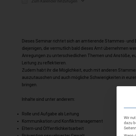
Zum Kalender hinzufügen
ICS herunterladen
Google Kalender
Dieses Seminar richtet sich an amtierende Stammes- und 
diejenigen, die vermutlich bald dieses Amt übernehmen we
Anregungen zu unterschiedlichen Themen und Anstöße, euch
Leitung zu reflektieren.
Zudem habt ihr die Möglichkeit, euch mit anderen Stamme
auszutauschen und auch mögliche Schwierigkeiten in eurer
bringen.
Inhalte sind unter anderem:
Rolle und Aufgabe als Leitung
Wir nu
Kommunikation und Konfliktmanagement
dazu b
Seiten
Eltern-und Öffentlichkeitsarbeit
Prävention sexualisierter Gewalt
Wenn d