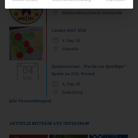
21. Aug. 26
Blankenburg (Harz)-Wienrode
Landes-NAP 2026
4. Sep. 26
Hameln
Spieleseminar - Werde zur Spielfigur“ -
04
Spiele im XXL-Format
Sep.
4. Sep. 26
Suderburg
[alle Veranstaltungen]
AKTUELLE BEITRÄGE AUF INSTAGRAM