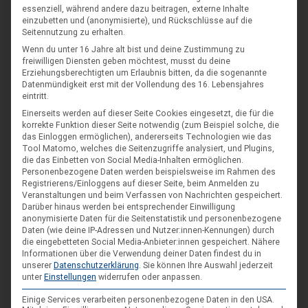
essenziell, während andere dazu beitragen, externe Inhalte
einzubetten und (anonymisierte), und Rückschlüsse auf die
Du verwendest diese
HTML
Tags und Attribute:
<a
Seitennutzung zu erhalten.
href="" title=""> <abbr title=""> <acronym
title=""> <b> <blockquote cite=""> <cite>
Wenn du unter 16 Jahre alt bist und deine Zustimmung zu
<code> <del datetime=""> <em> <i> <q
freiwilligen Diensten geben möchtest, musst du deine
cite=""> <s> <strike> <strong>
Erziehungsberechtigten um Erlaubnis bitten, da die sogenannte
Datenmündigkeit erst mit der Vollendung des 16. Lebensjahres
*
NAME
eintritt.
Einerseits werden auf dieser Seite Cookies eingesetzt, die für die
korrekte Funktion dieser Seite notwendig (zum Beispiel solche, die
das Einloggen ermöglichen), andererseits Technologien wie das
*
E-MAIL
Tool Matomo, welches die Seitenzugriffe analysiert, und Plugins,
die das Einbetten von Social Media-Inhalten ermöglichen.
Personenbezogene Daten werden beispielsweise im Rahmen des
Registrierens/Einloggens auf dieser Seite, beim Anmelden zu
Veranstaltungen und beim Verfassen von Nachrichten gespeichert.
WEBSEITE
Darüber hinaus werden bei entsprechender Einwilligung
anonymisierte Daten für die Seitenstatistik und personenbezogene
Daten (wie deine IP-Adressen und Nutzer:innen-Kennungen) durch
die eingebetteten Social Media-Anbieter:innen gespeichert.
Nähere
Informationen über die Verwendung deiner Daten findest du in
unserer
Datenschutzerklärung
.
Sie können Ihre Auswahl jederzeit
unter
Einstellungen
widerrufen oder anpassen.
Einige Services verarbeiten personenbezogene Daten in den USA.