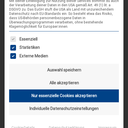
Mit deiner Einwilligung zur Nutzung dieser Services stimmst du auch
der Verarbeitung deiner Daten in den USA gemäß Art. 49 (1) lit. a
SCHLAGWORT-SUCHE
DSGVO zu. Das EuGH stuft die USA als Land mit unzureichendem
Datenschutz nach EU-Standards ein. So besteht etwa das Risiko,
dass US-Behörden personenbezogene Daten in
Überwachungsprogrammen verarbeiten, ohne bestehende
Klagemöglichkeit für Europäer:innen.
Es folgt eine Liste der Service-Gruppen, für die eine Einwilligung
Essenziell
Statistiken
Externe Medien
Auswahl speichern
Alle akzeptieren
Nur essenzielle Cookies akzeptieren
DIE NÄCHSTEN VERANSTALTUNGEN
Individuelle Datenschutzeinstellungen
ARR|JEL Sommertreffen 2026
Cookie-Details
Datenschutzerklärung
Impressum