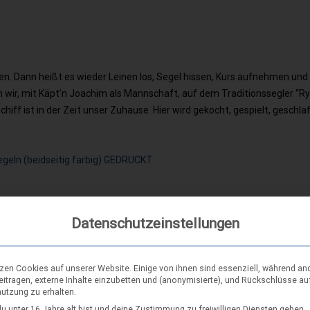
iCalendar
Office 365
ren.
Dann heißt es wieder Leinen los, Segel hissen, Kurs aufnehmen
und
n wir, mit Käpt’n Joachim als Mannschaft,
auf dem Traditionssegler “Ry
hiff ist in der Zeit unser
Zuhause. Hier wird gekocht, gespielt, geschla
egeln (beidseitig farbig) GEDRUCKT
Datenschutzeinstellungen
tzen Cookies auf unserer Website. Einige von ihnen sind essenziell, während an
eitragen, externe Inhalte einzubetten und (anonymisierte), und Rückschlüsse au
nutzung zu erhalten.
u unter 16 Jahre alt bist und deine Zustimmung zu freiwilligen Diensten geben