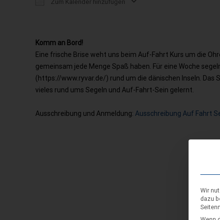
Zum Kalender hinzufügen
ICS herunterladen
Google Kalender
Komm an Bord!
Eine frische Brise weht uns beim Auf-Fahrt Kurs um die Oh
gemeinsam jede Menge Spaß haben.
Für eine Woche segel
(
https://www.ryvar.de/
) rund
um die dänischen Inseln. Das Sc
vieles
rund ums Segeln und Auf-Fahrt-Sein gelernt.
Ausschreibung und Anmeldung:
Ausschreibung Auf Fahrt S
Wir nu
dazu b
Seiten
Wenn d