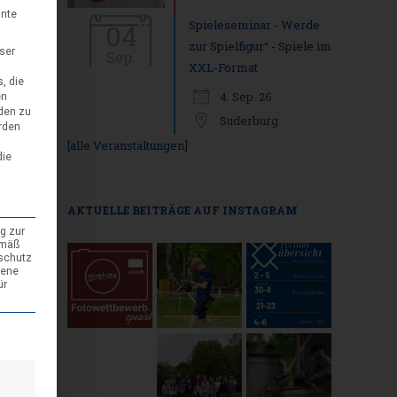
nnte
Spieleseminar - Werde
04
zur Spielfigur“ - Spiele im
eser
Sep.
XXL-Format
, die
4. Sep. 26
en
den zu
Suderburg
rden
[alle Veranstaltungen]
die
AKTUELLE BEITRÄGE AUF INSTAGRAM
g zur
emäß
nschutz
gene
ür
den kann. Die erste Service-Gruppe ist essenziell und kann nicht abgewäh