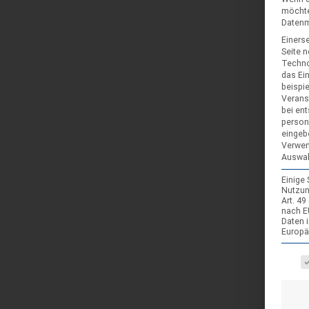
möchte
Datenmü
Einerse
Seite 
Techno
das Ei
beispi
Verans
bei ent
person
eingeb
Verwen
Auswah
Einige
Nutzun
Art. 4
nach E
Daten 
Europä
Es fol