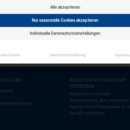
Alle akzeptieren
Nur essenzielle Cookies akzeptieren
Individuelle Datenschutzeinstellungen
okie-Details
Datenschutzerklärung
Impress
CHTLICHES
REGISTRIEREN/PASSWORT
VERGESSEN
ressum
Mitglied im VCP Land
Niedersachsen, aber noch keine
nschutzerklärung
Zugangsdaten? Dann kannst du d
hier
registrieren
.