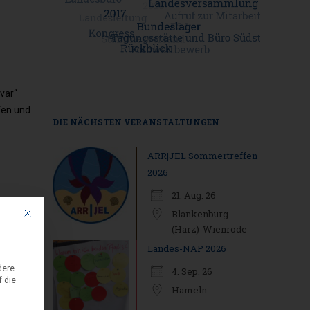
Outlook Live
var“
fen und
DIE NÄCHSTEN VERANSTALTUNGEN
ARR|JEL Sommertreffen
2026
21. Aug. 26
Mit diesem Button wird der Dialog geschlossen. Seine Funktionalität ist i
Blankenburg
(Harz)-Wienrode
Landes-NAP 2026
dere
4. Sep. 26
f die
Hameln