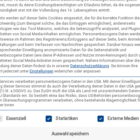
st, musst du deine Erziehungsberechtigten um Erlaubnis bitten, da die sogena
ndigkeit erst mit der Vollendung des 16. Lebensjahres eintritt.
its werden auf dieser Seite Cookies eingesetzt, die für die korrekte Funktion di
notwendig (zum Beispiel solche, die das Einloggen ermöglichen), andererseits
logien wie das Tool Matomo, welches die Seitenzugriffe analysiert, und Plugins
nbetten von Social Media-Inhalten ermöglichen.
Personenbezogene Daten werd
elsweise im Rahmen des Registrierens/Einloggens auf dieser Seite, beim Anmel
taltungen und beim Verfassen von Nachrichten gespeichert. Darüber hinaus we
sprechender Einwilligung anonymisierte Daten für die Seitenstatistik und
enbezogene Daten (wie deine IP-Adressen und Nutzer:innen-Kennungen) durch 
etteten Social Media-Anbieter:innen gespeichert.
Nähere Informationen über die
dung deiner Daten findest du in unserer
Datenschutzerklärung
.
Sie können Ihre
l jederzeit unter
Einstellungen
widerrufen oder anpassen.
 Services verarbeiten personenbezogene Daten in den USA. Mit deiner Einwilligun
g dieser Services stimmst du auch der Verarbeitung deiner Daten in den USA g
9 (1) lit. a DSGVO zu. Das EuGH stuft die USA als Land mit unzureichendem Date
U-Standards ein. So besteht etwa das Risiko, dass US-Behörden personenbezo
in Überwachungsprogrammen verarbeiten, ohne bestehende Klagemöglichkeit f
er:innen.
gt eine Liste der Service-Gruppen, für die eine Einwilligung erteilt wer
Essenziell
Statistiken
Externe Medien
Auswahl speichern