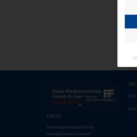
Co
RE
Imp
Date
LINKS
Arbeitsgemeinschaft der
Evangelischen Jugend