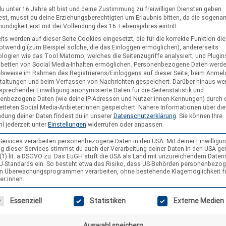
geben werden.
u unter 16 Jahre alt bist und deine Zustimmung zu freiwilligen Diensten geben
Erforderlichen Service akzeptiere
st, musst du deine Erziehungsberechtigten um Erlaubnis bitten, da die sogena
und Inhalte entsperren
ndigkeit erst mit der Vollendung des 16. Lebensjahres eintritt.
its werden auf dieser Seite Cookies eingesetzt, die für die korrekte Funktion di
notwendig (zum Beispiel solche, die das Einloggen ermöglichen), andererseits
logien wie das Tool Matomo, welches die Seitenzugriffe analysiert, und Plugins
nbetten von Social Media-Inhalten ermöglichen.
Personenbezogene Daten werd
elsweise im Rahmen des Registrierens/Einloggens auf dieser Seite, beim Anmel
taltungen und beim Verfassen von Nachrichten gespeichert. Darüber hinaus we
sprechender Einwilligung anonymisierte Daten für die Seitenstatistik und
enbezogene Daten (wie deine IP-Adressen und Nutzer:innen-Kennungen) durch 
etteten Social Media-Anbieter:innen gespeichert.
Nähere Informationen über die
dung deiner Daten findest du in unserer
Datenschutzerklärung
.
Sie können Ihre
l jederzeit unter
Einstellungen
widerrufen oder anpassen.
 Services verarbeiten personenbezogene Daten in den USA. Mit deiner Einwilligun
lernen.
g dieser Services stimmst du auch der Verarbeitung deiner Daten in den USA g
9 (1) lit. a DSGVO zu. Das EuGH stuft die USA als Land mit unzureichendem Date
U-Standards ein. So besteht etwa das Risiko, dass US-Behörden personenbezo
in Überwachungsprogrammen verarbeiten, ohne bestehende Klagemöglichkeit f
er:innen.
em Familien-Zeltlager in der Nähe von Wolfsburg. An vier Tagen stehen 
 rasen durch den Wald“, Schatzsuche im Wald, kreative Workshops mit
gt eine Liste der Service-Gruppen, für die eine Einwilligung erteilt wer
Essenziell
Statistiken
Externe Medien
älen und Gemüseschnippeln in der Lagerküche, Vorlesejurte mit
uf dem Zeltplatz, hier sind alle Generationen am Start. Wenn Du Lust has
Auswahl speichern