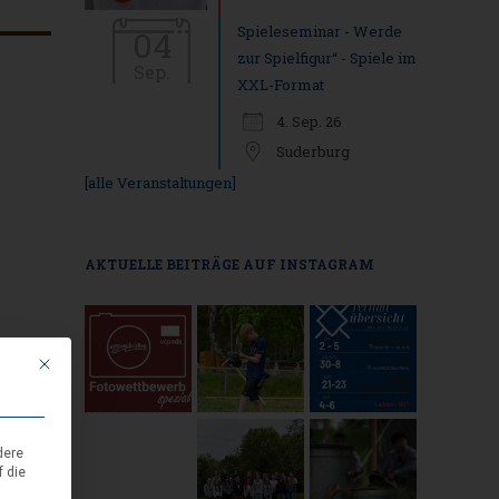
Spieleseminar - Werde
04
zur Spielfigur“ - Spiele im
Sep.
XXL-Format
4. Sep. 26
Suderburg
[alle Veranstaltungen]
AKTUELLE BEITRÄGE AUF INSTAGRAM
Outlook Live
Mit diesem Button wird der Dialog geschlossen. Seine Funktionalität ist i
dere
f die