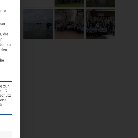
n
nnte
eser
, die
en
den zu
rden
die
g zur
emäß
nschutz
gene
ür
bei uns
den kann. Die erste Service-Gruppe ist essenziell und kann nicht abgewäh
t, Teil