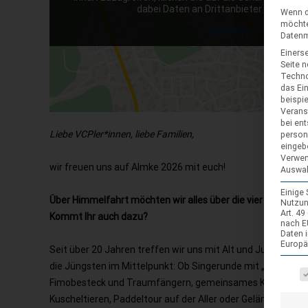
dabei Daten an Drittanbieter weiterge
Wenn d
möchte
Mehr Informationen
Datenmü
Einerse
Seite 
Techno
das Ei
beispi
Verans
bei ent
Liebe VCPler*innen, liebe Familien,
person
eingeb
Verwen
wir freuen uns auf Almke 2026 mit euch!
Auswah
Einige
Über Himmelfahrt möchten wir alles über die vier Elemente 
Nutzun
Art. 4
Kommt Ihr auch dazu?
nach E
Daten 
Europä
Seit über 20 Jahren treffen wir uns mit Alt und Jung auf d
die Jüngsten im Mittelpunkt: Ob Singerunde mit „Die Affen
Es fol
Fimobesteck und Traumfängern, gemeinsames Kartoffelsch
Kuscheltieren, Paddeltour auf der Aller oder Geländespiel a