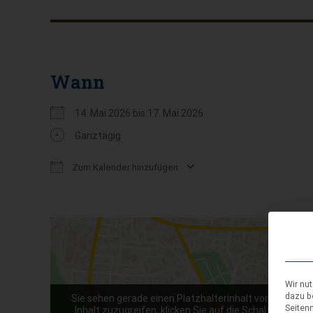
Wann
14. Mai 2026 bis 17. Mai 2026
Ganztägig
Zum Kalender hinzufügen
ICS herunterladen
Google Kalender
Wir nu
dazu b
Sie sehen gerade einen Platzhalterinhalt von
Google 
Seiten
Inhalt zuzugreifen, klicken Sie auf die Schaltfläche un