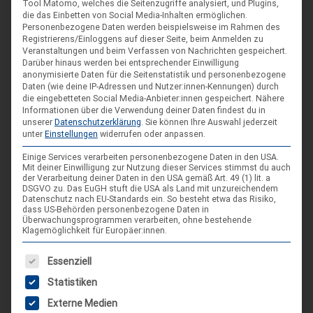
Tool Matomo, welches die Seitenzugriffe analysiert, und Plugins,
die das Einbetten von Social Media-Inhalten ermöglichen.
Personenbezogene Daten werden beispielsweise im Rahmen des
Registrierens/Einloggens auf dieser Seite, beim Anmelden zu
Veranstaltungen und beim Verfassen von Nachrichten gespeichert.
Darüber hinaus werden bei entsprechender Einwilligung
anonymisierte Daten für die Seitenstatistik und personenbezogene
Daten (wie deine IP-Adressen und Nutzer:innen-Kennungen) durch
die eingebetteten Social Media-Anbieter:innen gespeichert.
Nähere
Informationen über die Verwendung deiner Daten findest du in
unserer
Datenschutzerklärung
.
Sie können Ihre Auswahl jederzeit
unter
Einstellungen
widerrufen oder anpassen.
Einige Services verarbeiten personenbezogene Daten in den USA.
Mit deiner Einwilligung zur Nutzung dieser Services stimmst du auch
der Verarbeitung deiner Daten in den USA gemäß Art. 49 (1) lit. a
DIE NÄCHSTEN VERANSTALTUNGEN
DSGVO zu. Das EuGH stuft die USA als Land mit unzureichendem
Datenschutz nach EU-Standards ein. So besteht etwa das Risiko,
dass US-Behörden personenbezogene Daten in
ARR|JEL Sommertreffen 2026
Überwachungsprogrammen verarbeiten, ohne bestehende
Klagemöglichkeit für Europäer:innen.
21. Aug. 26
Es folgt eine Liste der Service-Gruppen, für die eine Einwilligung
Blankenburg (Harz)-Wienrode
Essenziell
Statistiken
Landes-NAP 2026
Externe Medien