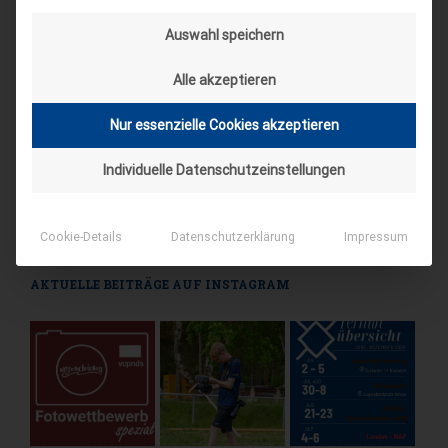
4. Sep. 26
Auswahl speichern
Hameln
Alle akzeptieren
Spieleseminar - Werde zur Spielfigur“ -
04
Spiele im XXL-Format
Nur essenzielle Cookies akzeptieren
Sep.
4. Sep. 26
Individuelle Datenschutzeinstellungen
Suderburg
[alle Veranstaltungen]
Cookie-Details
Datenschutzerklärung
Impressum
AKTUELLE BEITRÄGE AUF INSTAGRAM