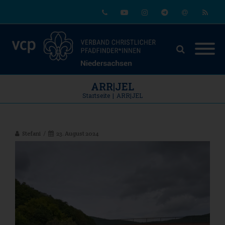
Phone
Youtube
Instagram
Telegram
Email
RSS
ARR|JEL
Startseite
|
ARR|JEL
Stefani
23. August 2024