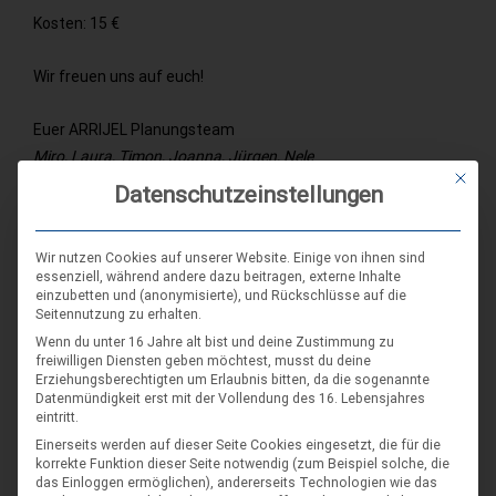
Kosten: 15 €
Wir freuen uns auf euch!
Euer ARRIJEL Planungsteam
Miro, Laura, Timon, Joanna, Jürgen, Nele
Mit die
Datenschutzeinstellungen
Zur Veranstaltung anmelden
Wir nutzen Cookies auf unserer Website. Einige von ihnen sind
essenziell, während andere dazu beitragen, externe Inhalte
Buchungen sind für diese Veranstaltung geschlossen.
einzubetten und (anonymisierte), und Rückschlüsse auf die
Seitennutzung zu erhalten.
Wenn du unter 16 Jahre alt bist und deine Zustimmung zu
freiwilligen Diensten geben möchtest, musst du deine
Erziehungsberechtigten um Erlaubnis bitten, da die sogenannte
SCHLAGWORT-SUCHE
Datenmündigkeit erst mit der Vollendung des 16. Lebensjahres
eintritt.
Einerseits werden auf dieser Seite Cookies eingesetzt, die für die
korrekte Funktion dieser Seite notwendig (zum Beispiel solche, die
das Einloggen ermöglichen), andererseits Technologien wie das