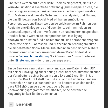
KOMMENTAR
Einerseits werden auf dieser Seite Cookies eingesetzt, die für die
korrekte Funktion dieser Seite notwendig (zum Beispiel solche, die
das Einloggen ermöglichen), andererseits Technologien wie das
Tool Matomo, welches die Seitenzugriffe analysiert, und Plugins,
die das Einbetten von Social Media-Inhalten ermöglichen.
Personenbezogene Daten werden beispielsweise im Rahmen des
Registrierens/Einloggens auf dieser Seite, beim Anmelden zu
Veranstaltungen und beim Verfassen von Nachrichten gespeichert.
Darüber hinaus werden bei entsprechender Einwilligung
anonymisierte Daten für die Seitenstatistik und personenbezogene
Daten (wie deine IP-Adressen und Nutzer:innen-Kennungen) durch
die eingebetteten Social Media-Anbieter:innen gespeichert.
Nähere
Informationen über die Verwendung deiner Daten findest du in
Du verwendest diese
HTML
Tags und Attribute:
<a
unserer
Datenschutzerklärung
.
Sie können Ihre Auswahl jederzeit
href="" title=""> <abbr title=""> <acronym
unter
Einstellungen
widerrufen oder anpassen.
title=""> <b> <blockquote cite=""> <cite>
<code> <del datetime=""> <em> <i> <q
Einige Services verarbeiten personenbezogene Daten in den USA.
cite=""> <s> <strike> <strong>
Mit deiner Einwilligung zur Nutzung dieser Services stimmst du auch
*
der Verarbeitung deiner Daten in den USA gemäß Art. 49 (1) lit. a
NAME
DSGVO zu. Das EuGH stuft die USA als Land mit unzureichendem
Datenschutz nach EU-Standards ein. So besteht etwa das Risiko,
dass US-Behörden personenbezogene Daten in
Überwachungsprogrammen verarbeiten, ohne bestehende
Klagemöglichkeit für Europäer:innen.
*
E-MAIL
Es folgt eine Liste der Service-Gruppen, für die eine Einwilligung
Essenziell