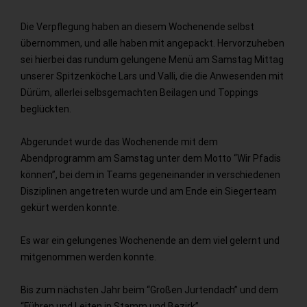
Die Verpflegung haben an diesem Wochenende selbst
übernommen, und alle haben mit angepackt. Hervorzuheben
sei hierbei das rundum gelungene Menü am Samstag Mittag
unserer Spitzenköche Lars und Valli, die die Anwesenden mit
Dürüm, allerlei selbsgemachten Beilagen und Toppings
beglückten.
Abgerundet wurde das Wochenende mit dem
Abendprogramm am Samstag unter dem Motto “Wir Pfadis
können”, bei dem in Teams gegeneinander in verschiedenen
Disziplinen angetreten wurde und am Ende ein Siegerteam
gekürt werden konnte.
Es war ein gelungenes Wochenende an dem viel gelernt und
mitgenommen werden konnte.
Bis zum nächsten Jahr beim “Großen Jurtendach” und dem
“Führen und Leiten in Stamm und Bezirk”