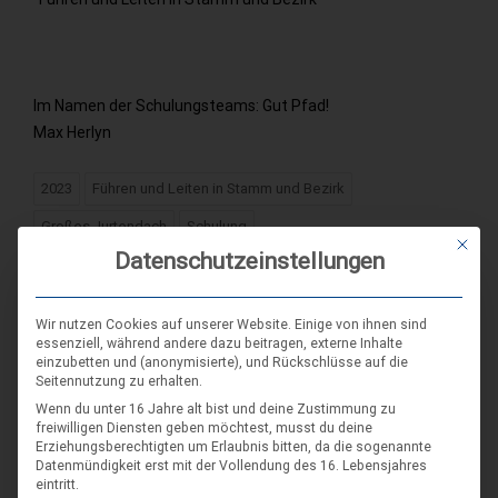
Im Namen der Schulungsteams: Gut Pfad!
Max Herlyn
2023
Führen und Leiten in Stamm und Bezirk
Großes Jurtendach
Schulung
Mit die
Datenschutzeinstellungen
Wir nutzen Cookies auf unserer Website. Einige von ihnen sind
essenziell, während andere dazu beitragen, externe Inhalte
einzubetten und (anonymisierte), und Rückschlüsse auf die
Seitennutzung zu erhalten.
Wenn du unter 16 Jahre alt bist und deine Zustimmung zu
freiwilligen Diensten geben möchtest, musst du deine
Hinterlasse einen
Kommentar
Erziehungsberechtigten um Erlaubnis bitten, da die sogenannte
Datenmündigkeit erst mit der Vollendung des 16. Lebensjahres
eintritt.