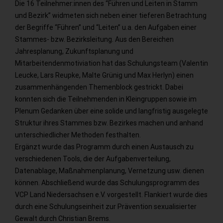
Die 16 Teilnehmer:innen des “Führen und Leiten in Stamm
und Bezirk” widmeten sich neben einer tieferen Betrachtung
der Begriffe “Führen” und “Leiten” u.a. den Aufgaben einer
Stammes- bzw. Bezirksleitung. Aus den Bereichen
Jahresplanung, Zukunftsplanung und
Mitarbeitendenmotiviation hat das Schulungsteam (Valentin
Leucke, Lars Reupke, Malte Grünig und Max Herlyn) einen
zusammenhängenden Themenblock gestrickt. Dabei
konnten sich die Teilnehmenden in Kleingruppen sowie im
Plenum Gedanken über eine solide und langfristig ausgelegte
Struktur ihres Stammes bzw. Bezirkes machen und anhand
unterschiedlicher Methoden festhalten.
Ergänzt wurde das Programm durch einen Austausch zu
verschiedenen Tools, die der Aufgabenverteilung,
Datenablage, Maßnahmenplanung, Vernetzung usw. dienen
können. Abschließend wurde das Schulungsprogramm des
VCP Land Niedersachsen e.V. vorgestellt. Flankiert wurde dies
durch eine Schulungseinheit zur Prävention sexualisierter
Gewalt durch Christian Brems.