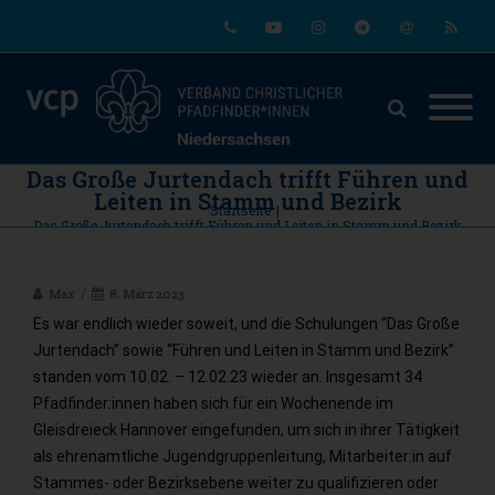
Phone
Youtube
Instagram
Telegram
Email
RSS
Das Große Jurtendach trifft Führen und
Leiten in Stamm und Bezirk
Startseite
|
Das Große Jurtendach trifft Führen und Leiten in Stamm und Bezirk
Max
8. März 2023
Es war endlich wieder soweit, und die Schulungen “Das Große
Jurtendach” sowie “Führen und Leiten in Stamm und Bezirk”
standen vom 10.02. – 12.02.23 wieder an. Insgesamt 34
Pfadfinder:innen haben sich für ein Wochenende im
Gleisdreieck Hannover eingefunden, um sich in ihrer Tätigkeit
als ehrenamtliche Jugendgruppenleitung, Mitarbeiter:in auf
Stammes- oder Bezirksebene weiter zu qualifizieren oder