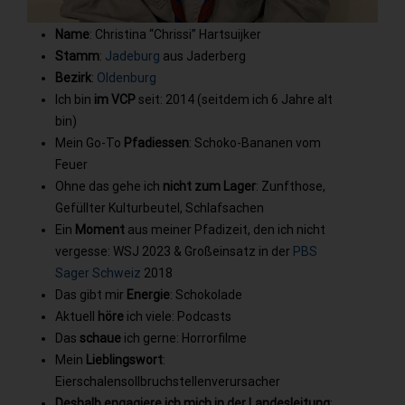
Name
: Christina “Chrissi” Hartsuijker
Stamm
:
Jadeburg
aus Jaderberg
Bezirk
:
Oldenburg
Ich bin
im VCP
seit: 2014 (seitdem ich 6 Jahre alt
bin)
Mein Go-To
Pfadiessen
: Schoko-Bananen vom
Feuer
Ohne das gehe ich
nicht zum Lager
: Zunfthose,
Gefüllter Kulturbeutel, Schlafsachen
Ein
Moment
aus meiner Pfadizeit, den ich nicht
vergesse: WSJ 2023 & Großeinsatz in der
PBS
Sager Schweiz
2018
Das gibt mir
Energie
: Schokolade
Aktuell
höre
ich viele: Podcasts
Das
schaue
ich gerne: Horrorfilme
Mein
Lieblingswort
:
Eierschalensollbruchstellenverursacher
Deshalb engagiere ich mich in der Landesleitung
: