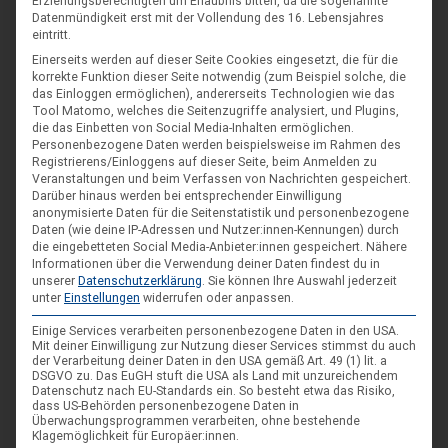
Erziehungsberechtigten um Erlaubnis bitten, da die sogenannte
Das gibt mir
Energie
: Gute Gespräche, Sonne
Datenmündigkeit erst mit der Vollendung des 16. Lebensjahres
Aktuell
höre
ich viele: Hörbücher
eintritt.
Das
schaue
ich gerne: Krimis
Einerseits werden auf dieser Seite Cookies eingesetzt, die für die
korrekte Funktion dieser Seite notwendig (zum Beispiel solche, die
Mein
Lieblingswort
: fetzig
das Einloggen ermöglichen), andererseits Technologien wie das
Deshalb engagiere ich mich in der Landesleitung:
Tool Matomo, welches die Seitenzugriffe analysiert, und Plugins,
die das Einbetten von Social Media-Inhalten ermöglichen.
Das war für mich der logische nächste Schritt
Personenbezogene Daten werden beispielsweise im Rahmen des
Registrierens/Einloggens auf dieser Seite, beim Anmelden zu
Veranstaltungen und beim Verfassen von Nachrichten gespeichert.
Darüber hinaus werden bei entsprechender Einwilligung
Steffen
anonymisierte Daten für die Seitenstatistik und personenbezogene
Daten (wie deine IP-Adressen und Nutzer:innen-Kennungen) durch
die eingebetteten Social Media-Anbieter:innen gespeichert.
Nähere
Informationen über die Verwendung deiner Daten findest du in
unserer
Datenschutzerklärung
.
Sie können Ihre Auswahl jederzeit
unter
Einstellungen
widerrufen oder anpassen.
Einige Services verarbeiten personenbezogene Daten in den USA.
Mit deiner Einwilligung zur Nutzung dieser Services stimmst du auch
der Verarbeitung deiner Daten in den USA gemäß Art. 49 (1) lit. a
DSGVO zu. Das EuGH stuft die USA als Land mit unzureichendem
Datenschutz nach EU-Standards ein. So besteht etwa das Risiko,
dass US-Behörden personenbezogene Daten in
Überwachungsprogrammen verarbeiten, ohne bestehende
Klagemöglichkeit für Europäer:innen.