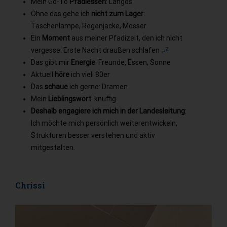
Mein Go-To
Pfadiessen
: Langos
Ohne das gehe ich
nicht zum Lager
:
Taschenlampe, Regenjacke, Messer
Ein
Moment
aus meiner Pfadizeit, den ich nicht
vergesse: Erste Nacht draußen schlafen
Das gibt mir
Energie
: Freunde, Essen, Sonne
Aktuell
höre
ich viel: 80er
Das
schaue
ich gerne: Dramen
Mein
Lieblingswort
: knuffig
Deshalb engagiere ich mich in der Landesleitung
:
Ich möchte mich persönlich weiterentwickeln,
Strukturen besser verstehen und aktiv
mitgestalten.
Chrissi