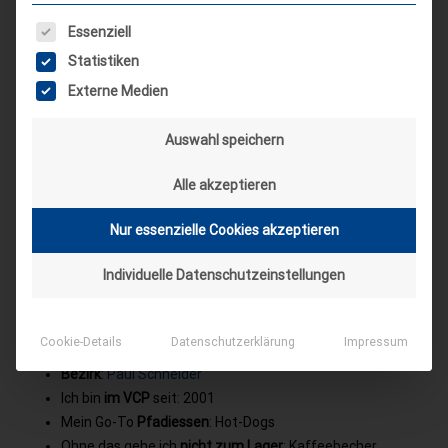
Es folgt eine Liste der Service-Gruppen, für die eine Einwilligung
Essenziell
Statistiken
Externe Medien
Auswahl speichern
Alle akzeptieren
Nur essenzielle Cookies akzeptieren
Individuelle Datenschutzeinstellungen
Name
: Steffen Fricke
Cookie-Details
Datenschutzerklärung
Impressum
Stamm
:
Dietrich Bonhoeffer
aus Wolfsburg
Bezirk
:
Paul Schneider
Ich bin
im VCP
seit: 2001
Mein Go-To
Pfadiessen
: Hot-Dogs
Ohne das gehe ich
nicht zum Lager
: Kaffeebecher,