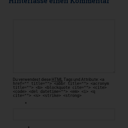
Hinterlasse einen
Kommentar
KOMMENTAR
Du verwendest diese
HTML
Tags und Attribute:
<a
href="" title=""> <abbr title=""> <acronym
title=""> <b> <blockquote cite=""> <cite>
<code> <del datetime=""> <em> <i> <q
cite=""> <s> <strike> <strong>
*
NAME