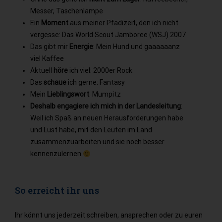
Messer, Taschenlampe
Ein
Moment
aus meiner Pfadizeit, den ich nicht
vergesse: Das World Scout Jamboree (WSJ) 2007
Das gibt mir
Energie
: Mein Hund und gaaaaaanz
viel Kaffee
Aktuell
höre
ich viel: 2000er Rock
Das
schaue
ich gerne: Fantasy
Mein
Lieblingswort
: Mumpitz
Deshalb engagiere ich mich in der Landesleitung
:
Weil ich Spaß an neuen Herausforderungen habe
und Lust habe, mit den Leuten im Land
zusammenzuarbeiten und sie noch besser
kennenzulernen
So erreicht ihr uns
Ihr könnt uns jederzeit schreiben, ansprechen oder zu euren