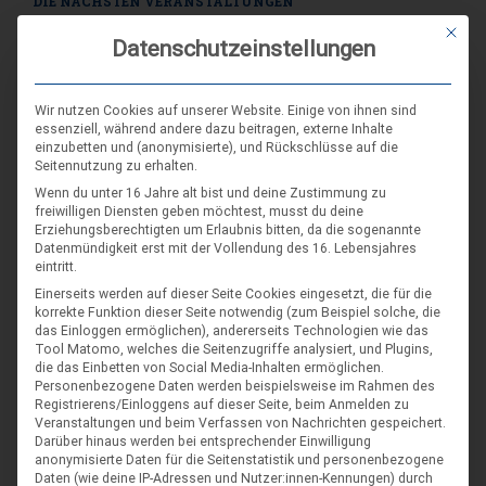
DIE NÄCHSTEN VERANSTALTUNGEN
Mit die
Datenschutzeinstellungen
ARR|JEL Sommertreffen 2026
21. Aug. 26
Wir nutzen Cookies auf unserer Website. Einige von ihnen sind
Blankenburg (Harz)-Wienrode
essenziell, während andere dazu beitragen, externe Inhalte
einzubetten und (anonymisierte), und Rückschlüsse auf die
Seitennutzung zu erhalten.
Landes-NAP 2026
Wenn du unter 16 Jahre alt bist und deine Zustimmung zu
freiwilligen Diensten geben möchtest, musst du deine
4. Sep. 26
Erziehungsberechtigten um Erlaubnis bitten, da die sogenannte
Hameln
Datenmündigkeit erst mit der Vollendung des 16. Lebensjahres
eintritt.
Einerseits werden auf dieser Seite Cookies eingesetzt, die für die
Spieleseminar - Werde zur Spielfigur“ -
04
korrekte Funktion dieser Seite notwendig (zum Beispiel solche, die
das Einloggen ermöglichen), andererseits Technologien wie das
Spiele im XXL-Format
Sep.
Tool Matomo, welches die Seitenzugriffe analysiert, und Plugins,
die das Einbetten von Social Media-Inhalten ermöglichen.
4. Sep. 26
Personenbezogene Daten werden beispielsweise im Rahmen des
Suderburg
Registrierens/Einloggens auf dieser Seite, beim Anmelden zu
Veranstaltungen und beim Verfassen von Nachrichten gespeichert.
[alle Veranstaltungen]
Darüber hinaus werden bei entsprechender Einwilligung
anonymisierte Daten für die Seitenstatistik und personenbezogene
Daten (wie deine IP-Adressen und Nutzer:innen-Kennungen) durch