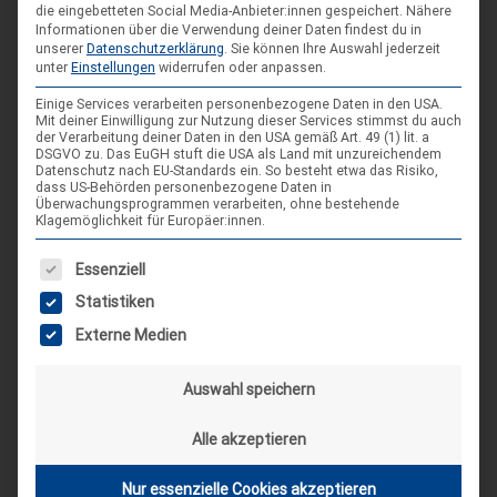
die eingebetteten Social Media-Anbieter:innen gespeichert.
Nähere
AKTUELLE BEITRÄGE AUF INSTAGRAM
Informationen über die Verwendung deiner Daten findest du in
unserer
Datenschutzerklärung
.
Sie können Ihre Auswahl jederzeit
unter
Einstellungen
widerrufen oder anpassen.
Einige Services verarbeiten personenbezogene Daten in den USA.
Mit deiner Einwilligung zur Nutzung dieser Services stimmst du auch
der Verarbeitung deiner Daten in den USA gemäß Art. 49 (1) lit. a
DSGVO zu. Das EuGH stuft die USA als Land mit unzureichendem
Datenschutz nach EU-Standards ein. So besteht etwa das Risiko,
dass US-Behörden personenbezogene Daten in
Überwachungsprogrammen verarbeiten, ohne bestehende
Klagemöglichkeit für Europäer:innen.
Es folgt eine Liste der Service-Gruppen, für die eine Einwilligung
Essenziell
Statistiken
Externe Medien
Auswahl speichern
Alle akzeptieren
Nur essenzielle Cookies akzeptieren