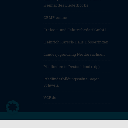
Heimat des Liederbocks
CEMP online
Freizeit- und Fahrtenbedarf GmbH
Heinrich Karsch-Haus Hösseringen
Landesjugendring Niedersachsen
Pfadfinden in Deutschland (rdp)
Pfadfinderbildungsstätte Sager
Schweiz
VCP.de