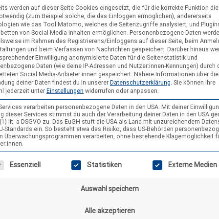
its werden auf dieser Seite Cookies eingesetzt, die für die korrekte Funktion di
notwendig (zum Beispiel solche, die das Einloggen ermöglichen), andererseits
logien wie das Tool Matomo, welches die Seitenzugriffe analysiert, und Plugins
nbetten von Social Media-Inhalten ermöglichen.
Personenbezogene Daten werd
elsweise im Rahmen des Registrierens/Einloggens auf dieser Seite, beim Anmel
taltungen und beim Verfassen von Nachrichten gespeichert. Darüber hinaus we
sprechender Einwilligung anonymisierte Daten für die Seitenstatistik und
enbezogene Daten (wie deine IP-Adressen und Nutzer:innen-Kennungen) durch 
etteten Social Media-Anbieter:innen gespeichert.
Nähere Informationen über die
dung deiner Daten findest du in unserer
Datenschutzerklärung
.
Sie können Ihre
l jederzeit unter
Einstellungen
widerrufen oder anpassen.
 Services verarbeiten personenbezogene Daten in den USA. Mit deiner Einwilligun
g dieser Services stimmst du auch der Verarbeitung deiner Daten in den USA g
9 (1) lit. a DSGVO zu. Das EuGH stuft die USA als Land mit unzureichendem Date
U-Standards ein. So besteht etwa das Risiko, dass US-Behörden personenbezo
in Überwachungsprogrammen verarbeiten, ohne bestehende Klagemöglichkeit f
er:innen.
gt eine Liste der Service-Gruppen, für die eine Einwilligung erteilt wer
Essenziell
Statistiken
Externe Medien
Auswahl speichern
Alle akzeptieren