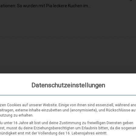
tationen: So wurden mit Pia leckere Kuchen im…
Datenschutzeinstellungen
tzen Cookies auf unserer Website. Einige von ihnen sind essenziell, während an
eitragen, externe Inhalte einzubetten und (anonymisierte), und Rückschlüsse au
nutzung zu erhalten.
u unter 16 Jahre alt bist und deine Zustimmung zu freiwilligen Diensten geben
st, musst du deine Erziehungsberechtigten um Erlaubnis bitten, da die sogena
ndigkeit erst mit der Vollendung des 16. Lebensjahres eintritt.