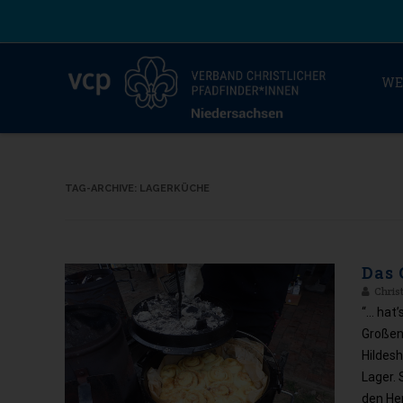
WE
TAG-ARCHIVE:
LAGERKÜCHE
Das 
Chris
“… hat’
Großen 
Hildes
Lager. 
den He