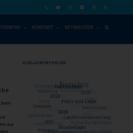
Phone
Youtube
Instagram
Telegram
Email
RSS
TERMINE
KONTAKT
MITMACHEN
SCHLAGWORT-SUCHE
che
t beim
und
äten aus
enden