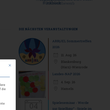
DIE NÄCHSTEN VERANSTALTUNGEN
ARR|JEL Sommertreffen
2026
21. Aug. 26
Blankenburg
Mit diesem Button wird der Dialog geschlossen. Seine Funktionalität ist i
(Harz)-Wienrode
Landes-NAP 2026
4. Sep. 26
dere
Hameln
f die
Spieleseminar - Werde
04
nnte
zur Spielfigur“ - Spiele im