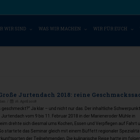
R WIR SIND
WAS WIR MACHEN
WIR FÜR EUCH
Große Jurtendach 2018: reine Geschmackssa
tian
16. April 2018
s geschmeckt?” Ja klar – und nicht nur das. Der inhaltliche Schwerpunk
Jurtendach vom 9 bis 11. Februar 2018 in der Marieneroder Mühle in
heim drehte sich diesmal ums Kochen, Essen und Verpflegen auf Fahrt 
So startete das Seminar gleich mit einem Büffett regionaler Spezialit
rkunftsorten der Teilnehmenden. Die kulinarische Reise hatte im folg