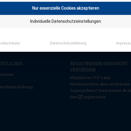
Nur essenzielle Cookies akzeptieren
Individuelle Datenschutzeinstellungen
okie-Details
Datenschutzerklärung
Impress
CHTLICHES
REGISTRIEREN/PASSWORT
VERGESSEN
ressum
Mitglied im VCP Land
Niedersachsen, aber noch keine
nschutzerklärung
Zugangsdaten? Dann kannst du d
hier
registrieren
.