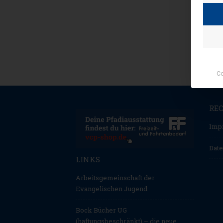
Co
RE
Imp
Date
LINKS
Arbeitsgemeinschaft der
Evangelischen Jugend
Bock Bücher UG
(haftungsbeschränkt) – die neue