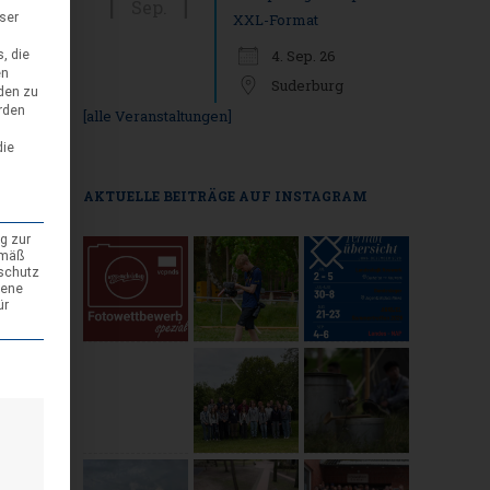
Sep.
eser
XXL-Format
4. Sep. 26
, die
en
Suderburg
den zu
rden
[alle Veranstaltungen]
die
AKTUELLE BEITRÄGE AUF INSTAGRAM
g zur
emäß
nschutz
gene
ür
den kann. Die erste Service-Gruppe ist essenziell und kann nicht abgewäh