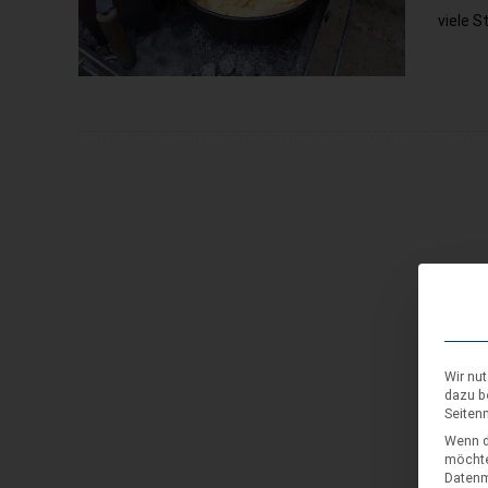
viele S
Wir nu
dazu b
Seiten
Wenn d
möchte
Datenmü