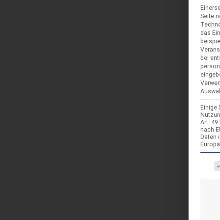
Einerse
Seite 
Techno
das Ei
beispi
Verans
bei ent
person
eingeb
Verwen
Auswah
Einige
Nutzun
Art. 4
nach E
Daten 
Europä
Es fol