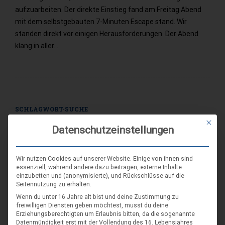
aufzuarbeiten. Der direkte Einstieg fand am Freitag Abend
mit dem selbstgebauten 7-Minuten Escape stand. Wir
standen direkt vor einigen Herausforderungen. Der Abend
klang in aller…
SCHLAGWORT-SUCHE
Mit die
Datenschutzeinstellungen
Wir nutzen Cookies auf unserer Website. Einige von ihnen sind
essenziell, während andere dazu beitragen, externe Inhalte
einzubetten und (anonymisierte), und Rückschlüsse auf die
Seitennutzung zu erhalten.
Wenn du unter 16 Jahre alt bist und deine Zustimmung zu
freiwilligen Diensten geben möchtest, musst du deine
Erziehungsberechtigten um Erlaubnis bitten, da die sogenannte
Datenmündigkeit erst mit der Vollendung des 16. Lebensjahres