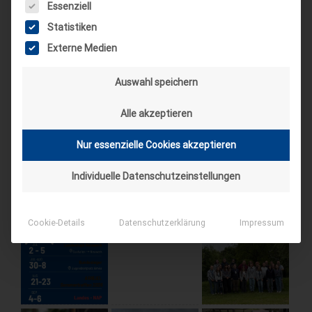
Es folgt eine Liste der Service-Gruppen, für die eine Einwilligung
Essenziell
4. Sep. 26
Statistiken
Suderburg
Externe Medien
[alle Veranstaltungen]
Auswahl speichern
AKTUELLE BEITRÄGE AUF INSTAGRAM
Alle akzeptieren
Nur essenzielle Cookies akzeptieren
Individuelle Datenschutzeinstellungen
Cookie-Details
Datenschutzerklärung
Impressum