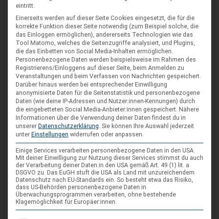
eintritt.
Einerseits werden auf dieser Seite Cookies eingesetzt, die für die
korrekte Funktion dieser Seite notwendig (zum Beispiel solche, die
das Einloggen ermöglichen), andererseits Technologien wie das
Tool Matomo, welches die Seitenzugriffe analysiert, und Plugins,
die das Einbetten von Social Media-Inhalten ermöglichen.
Personenbezogene Daten werden beispielsweise im Rahmen des
DIE NÄCHSTEN VERANSTALTUNGEN
Registrierens/Einloggens auf dieser Seite, beim Anmelden zu
Veranstaltungen und beim Verfassen von Nachrichten gespeichert.
ARR|JEL Sommertreffen 2026
Darüber hinaus werden bei entsprechender Einwilligung
anonymisierte Daten für die Seitenstatistik und personenbezogene
21. Aug. 26
Daten (wie deine IP-Adressen und Nutzer:innen-Kennungen) durch
die eingebetteten Social Media-Anbieter:innen gespeichert.
Nähere
Blankenburg (Harz)-Wienrode
Informationen über die Verwendung deiner Daten findest du in
unserer
Datenschutzerklärung
.
Sie können Ihre Auswahl jederzeit
unter
Einstellungen
widerrufen oder anpassen.
Landes-NAP 2026
Einige Services verarbeiten personenbezogene Daten in den USA.
4. Sep. 26
Mit deiner Einwilligung zur Nutzung dieser Services stimmst du auch
der Verarbeitung deiner Daten in den USA gemäß Art. 49 (1) lit. a
Hameln
DSGVO zu. Das EuGH stuft die USA als Land mit unzureichendem
Datenschutz nach EU-Standards ein. So besteht etwa das Risiko,
dass US-Behörden personenbezogene Daten in
Überwachungsprogrammen verarbeiten, ohne bestehende
Spieleseminar - Werde zur Spielfigur“ -
04
Klagemöglichkeit für Europäer:innen.
Spiele im XXL-Format
Sep.