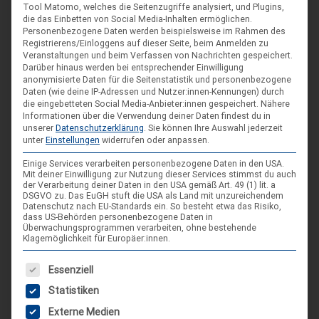
Tool Matomo, welches die Seitenzugriffe analysiert, und Plugins,
ARR|JEL Sommertreffen 2026
die das Einbetten von Social Media-Inhalten ermöglichen.
Personenbezogene Daten werden beispielsweise im Rahmen des
21. Aug. 26
Registrierens/Einloggens auf dieser Seite, beim Anmelden zu
Blankenburg (Harz)-Wienrode
Veranstaltungen und beim Verfassen von Nachrichten gespeichert.
Darüber hinaus werden bei entsprechender Einwilligung
anonymisierte Daten für die Seitenstatistik und personenbezogene
Daten (wie deine IP-Adressen und Nutzer:innen-Kennungen) durch
Landes-NAP 2026
die eingebetteten Social Media-Anbieter:innen gespeichert.
Nähere
Informationen über die Verwendung deiner Daten findest du in
4. Sep. 26
unserer
Datenschutzerklärung
.
Sie können Ihre Auswahl jederzeit
Hameln
unter
Einstellungen
widerrufen oder anpassen.
Einige Services verarbeiten personenbezogene Daten in den USA.
Mit deiner Einwilligung zur Nutzung dieser Services stimmst du auch
Spieleseminar - Werde zur Spielfigur“ -
04
der Verarbeitung deiner Daten in den USA gemäß Art. 49 (1) lit. a
Spiele im XXL-Format
DSGVO zu. Das EuGH stuft die USA als Land mit unzureichendem
Sep.
Datenschutz nach EU-Standards ein. So besteht etwa das Risiko,
dass US-Behörden personenbezogene Daten in
4. Sep. 26
Überwachungsprogrammen verarbeiten, ohne bestehende
Suderburg
Klagemöglichkeit für Europäer:innen.
[alle Veranstaltungen]
Es folgt eine Liste der Service-Gruppen, für die eine Einwilligung
Essenziell
Statistiken
AKTUELLE BEITRÄGE AUF INSTAGRAM
Externe Medien