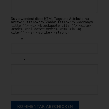
Du verwendest diese
HTML
Tags und Attribute:
<a
href="" title=""> <abbr title=""> <acronym
title=""> <b> <blockquote cite=""> <cite>
<code> <del datetime=""> <em> <i> <q
cite=""> <s> <strike> <strong>
*
NAME
*
E-MAIL
WEBSEITE