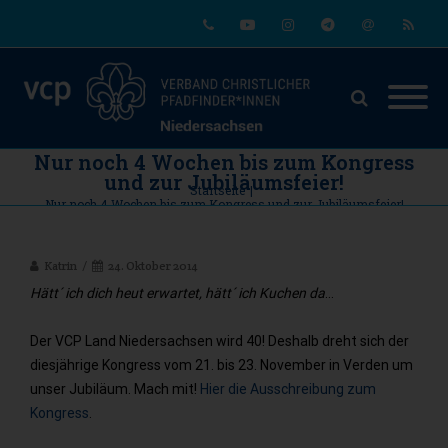
Phone
Youtube
Instagram
Telegram
Email
RSS
Nur noch 4 Wochen bis zum Kongress
und zur Jubiläumsfeier!
Startseite
|
Nur noch 4 Wochen bis zum Kongress und zur Jubiläumsfeier!
Katrin
24. Oktober 2014
Hätt´ ich dich heut erwartet, hätt´ ich Kuchen da
…
Der VCP Land Niedersachsen wird 40! Deshalb dreht sich der
diesjährige Kongress vom 21. bis 23. November in Verden um
unser Jubiläum. Mach mit!
Hier die Ausschreibung zum
Kongress
.