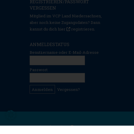
REGISTRIEREN/PASSWORT
VERGESSEN
Mitglied im VCP Land Niedersachsen,
aber noch keine Zugangsdaten? Dann
kannst du dich hier
registrieren
.
ANMELDESTATUS
Benutzername oder E-Mail-Adresse
Passwort
Vergessen?