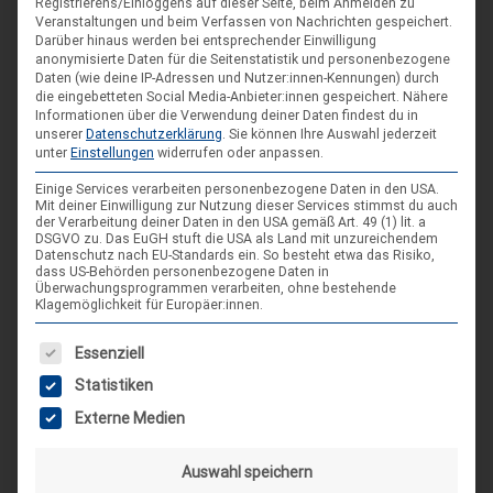
Registrierens/Einloggens auf dieser Seite, beim Anmelden zu
Veranstaltungen und beim Verfassen von Nachrichten gespeichert.
Darüber hinaus werden bei entsprechender Einwilligung
anonymisierte Daten für die Seitenstatistik und personenbezogene
Daten (wie deine IP-Adressen und Nutzer:innen-Kennungen) durch
die eingebetteten Social Media-Anbieter:innen gespeichert.
Nähere
Informationen über die Verwendung deiner Daten findest du in
unserer
Datenschutzerklärung
.
Sie können Ihre Auswahl jederzeit
unter
Einstellungen
widerrufen oder anpassen.
Einige Services verarbeiten personenbezogene Daten in den USA.
Mit deiner Einwilligung zur Nutzung dieser Services stimmst du auch
DIE NÄCHSTEN VERANSTALTUNGEN
der Verarbeitung deiner Daten in den USA gemäß Art. 49 (1) lit. a
DSGVO zu. Das EuGH stuft die USA als Land mit unzureichendem
Datenschutz nach EU-Standards ein. So besteht etwa das Risiko,
dass US-Behörden personenbezogene Daten in
ARR|JEL Sommertreffen 2026
Überwachungsprogrammen verarbeiten, ohne bestehende
Klagemöglichkeit für Europäer:innen.
21. Aug. 26
Blankenburg (Harz)-Wienrode
Es folgt eine Liste der Service-Gruppen, für die eine Einwilligung
Essenziell
Statistiken
Landes-NAP 2026
Externe Medien
4. Sep. 26
Hameln
Auswahl speichern