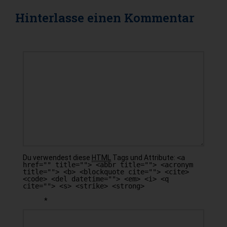
Hinterlasse einen
Kommentar
KOMMENTAR
Du verwendest diese
HTML
Tags und Attribute:
<a
href="" title=""> <abbr title=""> <acronym
title=""> <b> <blockquote cite=""> <cite>
<code> <del datetime=""> <em> <i> <q
cite=""> <s> <strike> <strong>
*
NAME