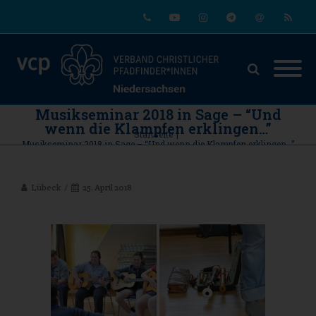
Phone
Youtube
Instagram
Telegram
Email
RSS
Musikseminar 2018 in Sage – “Und
wenn die Klampfen erklingen…”
Startseite
|
Musikseminar 2018 in Sage – “Und wenn die Klampfen erklingen…”
Lübeck
25. April 2018