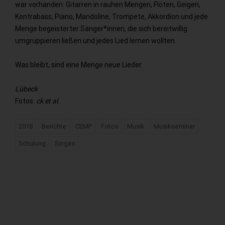
war vorhanden: Gitarren in rauhen Mengen, Flöten, Geigen,
Kontrabass, Piano, Mandoline, Trompete, Akkordion und jede
Menge begeisterter Sänger*innen, die sich bereitwillig
umgruppieren ließen und jedes Lied lernen wollten.
Was bleibt, sind eine Menge neue Lieder.
Lübeck
Fotos:
ck et al.
2018
Berichte
CEMP
Fotos
Musik
Musikseminar
Schulung
Singen