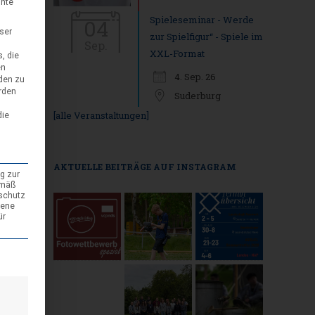
nnte
Spieleseminar - Werde
04
eser
zur Spielfigur“ - Spiele im
Sep.
XXL-Format
, die
en
4. Sep. 26
den zu
rden
Suderburg
[alle Veranstaltungen]
die
AKTUELLE BEITRÄGE AUF INSTAGRAM
g zur
emäß
nschutz
gene
ür
den kann. Die erste Service-Gruppe ist essenziell und kann nicht abgewäh