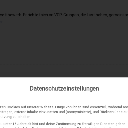
ettbewerb. Er richtet sich an VCP-Gruppen, die Lust haben, gemeinsa
er.
Datenschutzeinstellungen
tzen Cookies auf unserer Website. Einige von ihnen sind essenziell, während an
eitragen, externe Inhalte einzubetten und (anonymisierte), und Rückschlüsse au
nutzung zu erhalten.
u unter 16 Jahre alt bist und deine Zustimmung zu freiwilligen Diensten geben