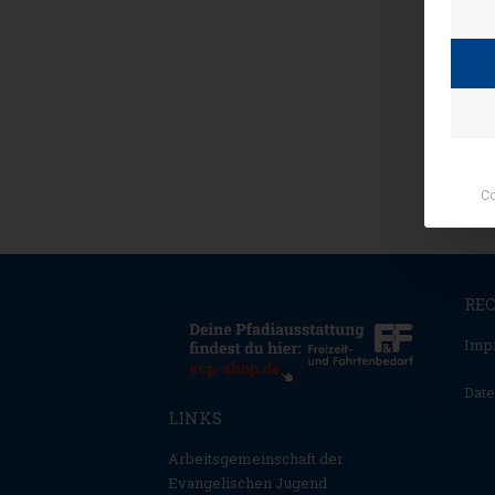
Co
RE
Imp
Date
LINKS
Arbeitsgemeinschaft der
Evangelischen Jugend