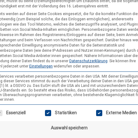
st, musst du deine Erziehungsberechtigten um Erlaubnis bitten, da die sogena
ndigkeit erst mit der Vollendung des 16. Lebensjahres eintritt.
its werden auf dieser Seite Cookies eingesetzt, die für die korrekte Funktion di
notwendig (zum Beispiel solche, die das Einloggen ermöglichen), andererseits
logien wie das Tool Matomo, welches die Seitenzugriffe analysiert, und Plugins
nbetten von Social Media-Inhalten ermöglichen.
Personenbezogene Daten werd
elsweise im Rahmen des Registrierens/Einloggens auf dieser Seite, beim Anmel
="" title=""> <abbr title=""> <acronym title=""> <b>
ime=""> <em> <i> <q cite=""> <s> <strike> <strong>
taltungen und beim Verfassen von Nachrichten gespeichert. Darüber hinaus we
sprechender Einwilligung anonymisierte Daten für die Seitenstatistik und
WEBSEITE
enbezogene Daten (wie deine IP-Adressen und Nutzer:innen-Kennungen) durch 
etteten Social Media-Anbieter:innen gespeichert.
Nähere Informationen über die
dung deiner Daten findest du in unserer
Datenschutzerklärung
.
Sie können Ihre
l jederzeit unter
Einstellungen
widerrufen oder anpassen.
 Services verarbeiten personenbezogene Daten in den USA. Mit deiner Einwilligun
g dieser Services stimmst du auch der Verarbeitung deiner Daten in den USA g
9 (1) lit. a DSGVO zu. Das EuGH stuft die USA als Land mit unzureichendem Date
U-Standards ein. So besteht etwa das Risiko, dass US-Behörden personenbezo
in Überwachungsprogrammen verarbeiten, ohne bestehende Klagemöglichkeit f
er:innen.
gt eine Liste der Service-Gruppen, für die eine Einwilligung erteilt wer
Essenziell
Statistiken
Externe Medien
Auswahl speichern