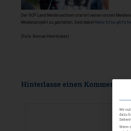
Der VCP Land Niedersachsen startet seinen ersten Medienw
Medienprojekt zu gestalten. Seid dabei!
Mehr Infos gibt’s hi
(Foto: Roman Heimhuber)
Hinterlasse einen
Kommentar
KOMMENTAR
Wir nu
dazu b
Seiten
Wenn d