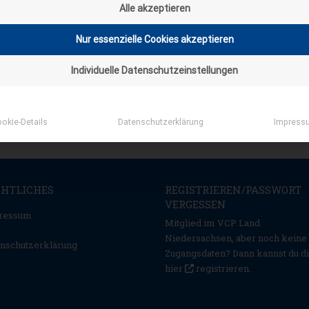
Alle akzeptieren
Nur essenzielle Cookies akzeptieren
Individuelle Datenschutzeinstellungen
okie-Details
Datenschutzerklärung
Impress
CHTLICHES
REGISTRIEREN/PASSWORT
VERGESSEN
ressum
Mitglied im VCP Land
Niedersachsen, aber noch keine
nschutzerklärung
Zugangsdaten? Dann kannst du d
hier
registrieren
.