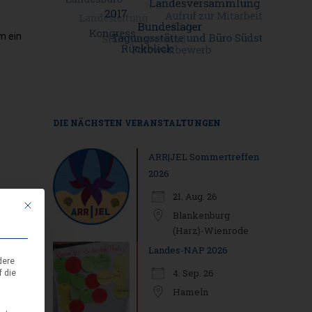
m ein
DIE NÄCHSTEN VERANSTALTUNGEN
ARR|JEL Sommertreffen
2026
21. Aug. 26
Mit diesem Button wird der Dialog geschlossen. Seine Funktionalität ist i
Blankenburg
(Harz)-Wienrode
Landes-NAP 2026
dere
4. Sep. 26
f die
Hameln