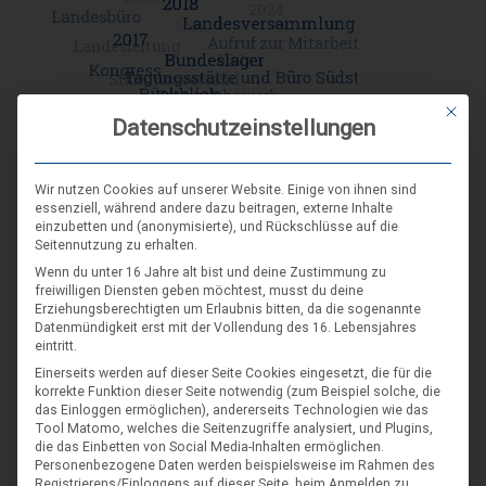
Mit die
Datenschutzeinstellungen
Wir nutzen Cookies auf unserer Website. Einige von ihnen sind
DIE NÄCHSTEN VERANSTALTUNGEN
essenziell, während andere dazu beitragen, externe Inhalte
einzubetten und (anonymisierte), und Rückschlüsse auf die
Seitennutzung zu erhalten.
ARR|JEL Sommertreffen 2026
Wenn du unter 16 Jahre alt bist und deine Zustimmung zu
freiwilligen Diensten geben möchtest, musst du deine
21. Aug. 26
Erziehungsberechtigten um Erlaubnis bitten, da die sogenannte
Blankenburg (Harz)-Wienrode
Datenmündigkeit erst mit der Vollendung des 16. Lebensjahres
eintritt.
Einerseits werden auf dieser Seite Cookies eingesetzt, die für die
Landes-NAP 2026
korrekte Funktion dieser Seite notwendig (zum Beispiel solche, die
das Einloggen ermöglichen), andererseits Technologien wie das
4. Sep. 26
Tool Matomo, welches die Seitenzugriffe analysiert, und Plugins,
die das Einbetten von Social Media-Inhalten ermöglichen.
Hameln
Personenbezogene Daten werden beispielsweise im Rahmen des
Registrierens/Einloggens auf dieser Seite, beim Anmelden zu