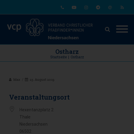
Phone
Youtube
Instagram
Telegram
Email
RSS
Ostharz
Startseite
|
Ostharz
Max
23. August 2019
Veranstaltungsort
Hexentanzplatz 2
Thale
Niedersachsen
06502