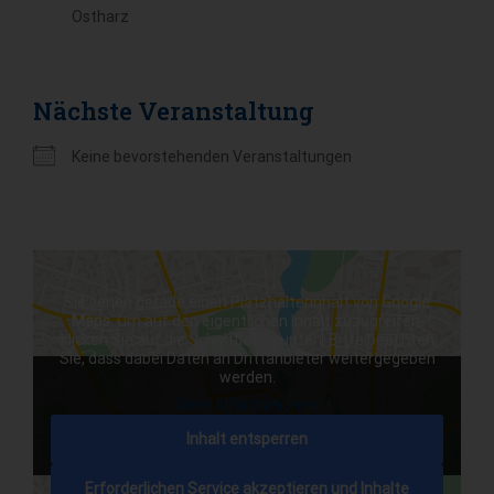
Ostharz
Nächste Veranstaltung
Keine bevorstehenden Veranstaltungen
Sie sehen gerade einen Platzhalterinhalt von
Google
Maps
. Um auf den eigentlichen Inhalt zuzugreifen,
klicken Sie auf die Schaltfläche unten. Bitte beachten
Sie, dass dabei Daten an Drittanbieter weitergegeben
werden.
Mehr Informationen
Inhalt entsperren
Erforderlichen Service akzeptieren und Inhalte