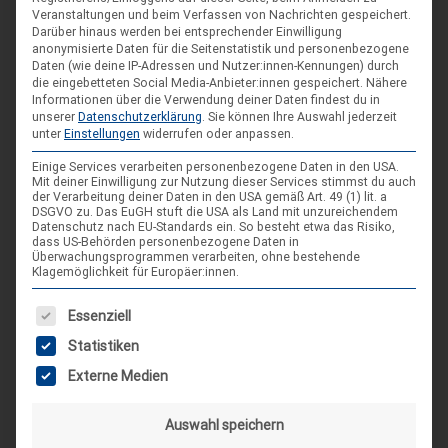
Veranstaltungen und beim Verfassen von Nachrichten gespeichert.
Spieleseminar - Werde zur Spielfigur“ -
04
Darüber hinaus werden bei entsprechender Einwilligung
anonymisierte Daten für die Seitenstatistik und personenbezogene
Spiele im XXL-Format
Sep.
Daten (wie deine IP-Adressen und Nutzer:innen-Kennungen) durch
4. Sep. 26
die eingebetteten Social Media-Anbieter:innen gespeichert.
Nähere
Informationen über die Verwendung deiner Daten findest du in
Suderburg
unserer
Datenschutzerklärung
.
Sie können Ihre Auswahl jederzeit
unter
Einstellungen
widerrufen oder anpassen.
[alle Veranstaltungen]
Einige Services verarbeiten personenbezogene Daten in den USA.
Mit deiner Einwilligung zur Nutzung dieser Services stimmst du auch
der Verarbeitung deiner Daten in den USA gemäß Art. 49 (1) lit. a
AKTUELLE BEITRÄGE AUF INSTAGRAM
DSGVO zu. Das EuGH stuft die USA als Land mit unzureichendem
Datenschutz nach EU-Standards ein. So besteht etwa das Risiko,
dass US-Behörden personenbezogene Daten in
Überwachungsprogrammen verarbeiten, ohne bestehende
Klagemöglichkeit für Europäer:innen.
Es folgt eine Liste der Service-Gruppen, für die eine Einwilligung
Essenziell
Statistiken
Externe Medien
Auswahl speichern