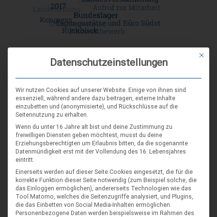
Mit die
Datenschutzeinstellungen
DIE NÄCHSTEN VERANSTALTUNGEN
Wir nutzen Cookies auf unserer Website. Einige von ihnen sind
essenziell, während andere dazu beitragen, externe Inhalte
ARR|JEL Sommertreffen 2026
einzubetten und (anonymisierte), und Rückschlüsse auf die
Seitennutzung zu erhalten.
21. Aug. 26
Wenn du unter 16 Jahre alt bist und deine Zustimmung zu
Blankenburg (Harz)-Wienrode
freiwilligen Diensten geben möchtest, musst du deine
Erziehungsberechtigten um Erlaubnis bitten, da die sogenannte
Datenmündigkeit erst mit der Vollendung des 16. Lebensjahres
eintritt.
Landes-NAP 2026
Einerseits werden auf dieser Seite Cookies eingesetzt, die für die
4. Sep. 26
korrekte Funktion dieser Seite notwendig (zum Beispiel solche, die
das Einloggen ermöglichen), andererseits Technologien wie das
Hameln
Tool Matomo, welches die Seitenzugriffe analysiert, und Plugins,
die das Einbetten von Social Media-Inhalten ermöglichen.
Personenbezogene Daten werden beispielsweise im Rahmen des