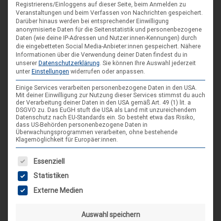
Spieleseminar - Werde zur Spielfigur“ -
04
Registrierens/Einloggens auf dieser Seite, beim Anmelden zu
Veranstaltungen und beim Verfassen von Nachrichten gespeichert.
Spiele im XXL-Format
Sep.
Darüber hinaus werden bei entsprechender Einwilligung
4. Sep. 26
anonymisierte Daten für die Seitenstatistik und personenbezogene
Daten (wie deine IP-Adressen und Nutzer:innen-Kennungen) durch
Suderburg
die eingebetteten Social Media-Anbieter:innen gespeichert.
Nähere
Informationen über die Verwendung deiner Daten findest du in
[alle Veranstaltungen]
unserer
Datenschutzerklärung
.
Sie können Ihre Auswahl jederzeit
unter
Einstellungen
widerrufen oder anpassen.
Einige Services verarbeiten personenbezogene Daten in den USA.
AKTUELLE BEITRÄGE AUF INSTAGRAM
Mit deiner Einwilligung zur Nutzung dieser Services stimmst du auch
der Verarbeitung deiner Daten in den USA gemäß Art. 49 (1) lit. a
DSGVO zu. Das EuGH stuft die USA als Land mit unzureichendem
Datenschutz nach EU-Standards ein. So besteht etwa das Risiko,
dass US-Behörden personenbezogene Daten in
Überwachungsprogrammen verarbeiten, ohne bestehende
Klagemöglichkeit für Europäer:innen.
Es folgt eine Liste der Service-Gruppen, für die eine Einwilligung
Essenziell
Statistiken
Externe Medien
Auswahl speichern