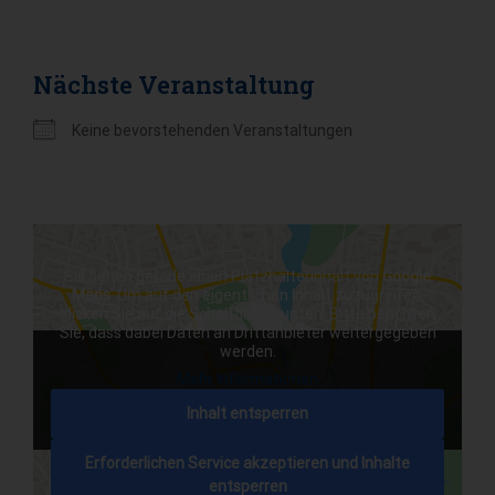
Nächste Veranstaltung
Keine bevorstehenden Veranstaltungen
Sie sehen gerade einen Platzhalterinhalt von
Google
Maps
. Um auf den eigentlichen Inhalt zuzugreifen,
klicken Sie auf die Schaltfläche unten. Bitte beachten
Sie, dass dabei Daten an Drittanbieter weitergegeben
werden.
Mehr Informationen
Inhalt entsperren
Erforderlichen Service akzeptieren und Inhalte
entsperren