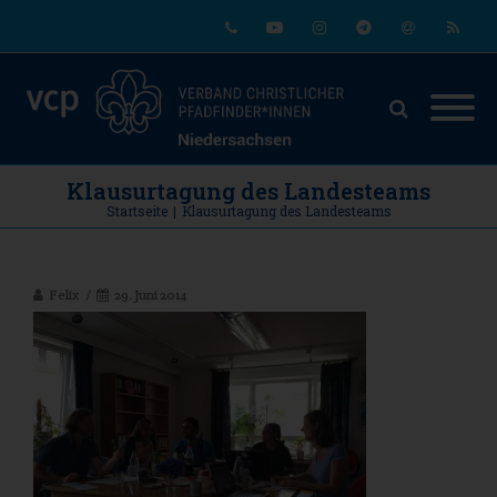
Phone
Youtube
Instagram
Telegram
Email
RSS
Klausurtagung des Landesteams
Startseite
|
Klausurtagung des Landesteams
Felix
29. Juni 2014