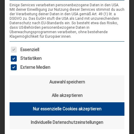
Landes-NAP 2026
Einige Services verarbeiten personenbezogene Daten in den USA.
Mit deiner Einwilligung zur Nutzung dieser Services stimmst du auch
4. Sep. 26
der Verarbeitung deiner Daten in den USA gemäß Art. 49 (1) lit. a
DSGVO zu. Das EuGH stuft die USA als Land mit unzureichendem
Hameln
Datenschutz nach EU-Standards ein. So besteht etwa das Risiko,
dass US-Behörden personenbezogene Daten in
Überwachungsprogrammen verarbeiten, ohne bestehende
Klagemöglichkeit für Europäer:innen.
Spieleseminar - Werde zur Spielfigur“ -
04
Spiele im XXL-Format
Es folgt eine Liste der Service-Gruppen, für die eine Einwilligung
Sep.
Essenziell
4. Sep. 26
Statistiken
Suderburg
Externe Medien
[alle Veranstaltungen]
Auswahl speichern
AKTUELLE BEITRÄGE AUF INSTAGRAM
Alle akzeptieren
Nur essenzielle Cookies akzeptieren
Individuelle Datenschutzeinstellungen