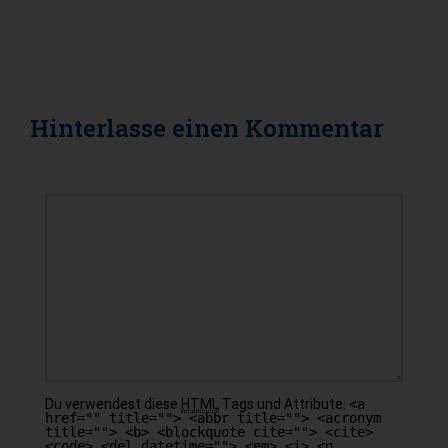
Hinterlasse einen
Kommentar
KOMMENTAR
Du verwendest diese
HTML
Tags und Attribute:
<a
href="" title=""> <abbr title=""> <acronym
title=""> <b> <blockquote cite=""> <cite>
<code> <del datetime=""> <em> <i> <q