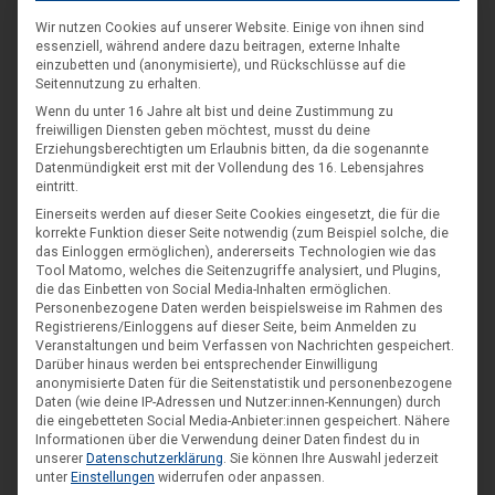
Wir nutzen Cookies auf unserer Website. Einige von ihnen sind
essenziell, während andere dazu beitragen, externe Inhalte
einzubetten und (anonymisierte), und Rückschlüsse auf die
Seitennutzung zu erhalten.
Wenn du unter 16 Jahre alt bist und deine Zustimmung zu
freiwilligen Diensten geben möchtest, musst du deine
Erziehungsberechtigten um Erlaubnis bitten, da die sogenannte
Datenmündigkeit erst mit der Vollendung des 16. Lebensjahres
eintritt.
Einerseits werden auf dieser Seite Cookies eingesetzt, die für die
korrekte Funktion dieser Seite notwendig (zum Beispiel solche, die
das Einloggen ermöglichen), andererseits Technologien wie das
Tool Matomo, welches die Seitenzugriffe analysiert, und Plugins,
die das Einbetten von Social Media-Inhalten ermöglichen.
Personenbezogene Daten werden beispielsweise im Rahmen des
DIE NÄCHSTEN VERANSTALTUNGEN
Registrierens/Einloggens auf dieser Seite, beim Anmelden zu
Veranstaltungen und beim Verfassen von Nachrichten gespeichert.
Darüber hinaus werden bei entsprechender Einwilligung
ARR|JEL Sommertreffen 2026
anonymisierte Daten für die Seitenstatistik und personenbezogene
Daten (wie deine IP-Adressen und Nutzer:innen-Kennungen) durch
21. Aug. 26
die eingebetteten Social Media-Anbieter:innen gespeichert.
Nähere
Informationen über die Verwendung deiner Daten findest du in
Blankenburg (Harz)-Wienrode
unserer
Datenschutzerklärung
.
Sie können Ihre Auswahl jederzeit
unter
Einstellungen
widerrufen oder anpassen.