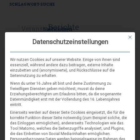
SCHLAGWORT-SUCHE
Mit die
Datenschutzeinstellungen
Wir nutzen Cookies auf unserer Website. Einige von ihnen sind
essenziell, während andere dazu beitragen, externe Inhalte
einzubetten und (anonymisierte), und Rückschlüsse auf die
Seitennutzung zu erhalten.
Wenn du unter 16 Jahre alt bist und deine Zustimmung zu
freiwilligen Diensten geben möchtest, musst du deine
Erziehungsberechtigten um Erlaubnis bitten, da die sogenannte
Datenmündigkeit erst mit der Vollendung des 16. Lebensjahres
eintritt.
Einerseits werden auf dieser Seite Cookies eingesetzt, die für die
DIE NÄCHSTEN VERANSTALTUNGEN
korrekte Funktion dieser Seite notwendig (zum Beispiel solche, die
das Einloggen ermöglichen), andererseits Technologien wie das
Tool Matomo, welches die Seitenzugriffe analysiert, und Plugins,
ARR|JEL Sommertreffen 2026
die das Einbetten von Social Media-Inhalten ermöglichen.
Personenbezogene Daten werden beispielsweise im Rahmen des