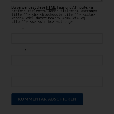
Du verwendest diese
HTML
Tags und Attribute:
<a
href="" title=""> <abbr title=""> <acronym
title=""> <b> <blockquote cite=""> <cite>
<code> <del datetime=""> <em> <i> <q
cite=""> <s> <strike> <strong>
*
NAME
*
E-MAIL
WEBSEITE