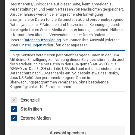
21. Aug. 26
Registrierens/Einloggens auf dieser Seite, beim Anmelden zu
Blankenburg (Harz)-Wienrode
Veranstaltungen und beim Verfassen von Nachrichten gespeichert.
Darüber hinaus werden bei entsprechender Einwilligung
anonymisierte Daten für die Seitenstatistik und personenbezogene
Daten (wie deine IP-Adressen und Nutzer:innen-Kennungen) durch
Landes-NAP 2026
die eingebetteten Social Media-Anbieter:innen gespeichert.
Nähere
Informationen über die Verwendung deiner Daten findest du in
4. Sep. 26
unserer
Datenschutzerklärung
.
Sie können Ihre Auswahl jederzeit
Hameln
unter
Einstellungen
widerrufen oder anpassen.
Einige Services verarbeiten personenbezogene Daten in den USA.
Mit deiner Einwilligung zur Nutzung dieser Services stimmst du auch
Spieleseminar - Werde zur Spielfigur“ -
04
der Verarbeitung deiner Daten in den USA gemäß Art. 49 (1) lit. a
Spiele im XXL-Format
DSGVO zu. Das EuGH stuft die USA als Land mit unzureichendem
Sep.
Datenschutz nach EU-Standards ein. So besteht etwa das Risiko,
4. Sep. 26
dass US-Behörden personenbezogene Daten in
Überwachungsprogrammen verarbeiten, ohne bestehende
Suderburg
Klagemöglichkeit für Europäer:innen.
[alle Veranstaltungen]
Es folgt eine Liste der Service-Gruppen, für die eine Einwilligung
Essenziell
Statistiken
AKTUELLE BEITRÄGE AUF INSTAGRAM
Externe Medien
Auswahl speichern