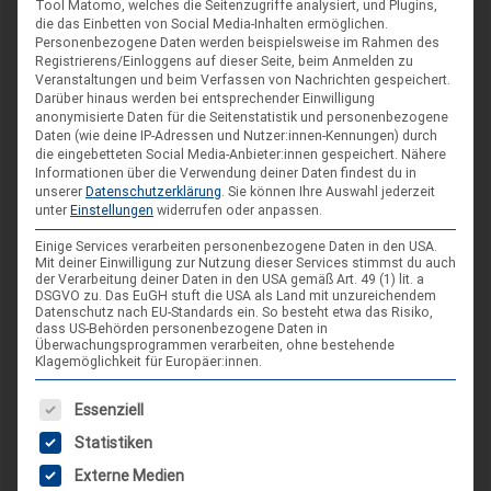
DIE NÄCHSTEN VERANSTALTUNGEN
Tool Matomo, welches die Seitenzugriffe analysiert, und Plugins,
die das Einbetten von Social Media-Inhalten ermöglichen.
Personenbezogene Daten werden beispielsweise im Rahmen des
ARR|JEL Sommertreffen 2026
Registrierens/Einloggens auf dieser Seite, beim Anmelden zu
Veranstaltungen und beim Verfassen von Nachrichten gespeichert.
21. Aug. 26
Darüber hinaus werden bei entsprechender Einwilligung
anonymisierte Daten für die Seitenstatistik und personenbezogene
Blankenburg (Harz)-Wienrode
Daten (wie deine IP-Adressen und Nutzer:innen-Kennungen) durch
die eingebetteten Social Media-Anbieter:innen gespeichert.
Nähere
Informationen über die Verwendung deiner Daten findest du in
Landes-NAP 2026
unserer
Datenschutzerklärung
.
Sie können Ihre Auswahl jederzeit
unter
Einstellungen
widerrufen oder anpassen.
4. Sep. 26
Einige Services verarbeiten personenbezogene Daten in den USA.
Hameln
Mit deiner Einwilligung zur Nutzung dieser Services stimmst du auch
der Verarbeitung deiner Daten in den USA gemäß Art. 49 (1) lit. a
DSGVO zu. Das EuGH stuft die USA als Land mit unzureichendem
Spieleseminar - Werde zur Spielfigur“ -
Datenschutz nach EU-Standards ein. So besteht etwa das Risiko,
04
dass US-Behörden personenbezogene Daten in
Spiele im XXL-Format
Überwachungsprogrammen verarbeiten, ohne bestehende
Sep.
Klagemöglichkeit für Europäer:innen.
4. Sep. 26
Suderburg
Es folgt eine Liste der Service-Gruppen, für die eine Einwilligung
Essenziell
[alle Veranstaltungen]
Statistiken
Externe Medien