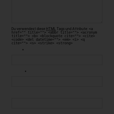
Du verwendest diese
HTML
Tags und Attribute:
<a
href="" title=""> <abbr title=""> <acronym
title=""> <b> <blockquote cite=""> <cite>
<code> <del datetime=""> <em> <i> <q
cite=""> <s> <strike> <strong>
*
NAME
*
E-MAIL
WEBSEITE