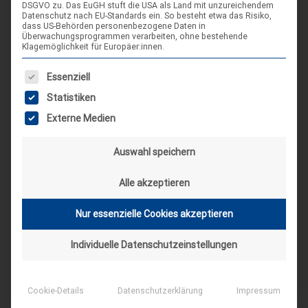
DSGVO zu. Das EuGH stuft die USA als Land mit unzureichendem
Hameln
Datenschutz nach EU-Standards ein. So besteht etwa das Risiko,
dass US-Behörden personenbezogene Daten in
Überwachungsprogrammen verarbeiten, ohne bestehende
Spieleseminar - Werde zur Spielfigur“ -
Klagemöglichkeit für Europäer:innen.
04
Spiele im XXL-Format
Sep.
Es folgt eine Liste der Service-Gruppen, für die eine Einwilligung
Essenziell
4. Sep. 26
Statistiken
Suderburg
Externe Medien
[alle Veranstaltungen]
Auswahl speichern
AKTUELLE BEITRÄGE AUF INSTAGRAM
Alle akzeptieren
Nur essenzielle Cookies akzeptieren
Individuelle Datenschutzeinstellungen
Cookie-Details
Datenschutzerklärung
Impressum