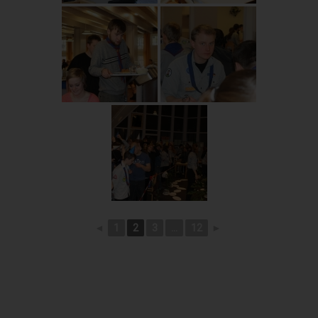
◄
1
2
3
...
12
►