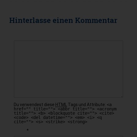
Hinterlasse einen
Kommentar
KOMMENTAR
Du verwendest diese
HTML
Tags und Attribute:
<a
href="" title=""> <abbr title=""> <acronym
title=""> <b> <blockquote cite=""> <cite>
<code> <del datetime=""> <em> <i> <q
cite=""> <s> <strike> <strong>
*
NAME