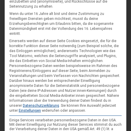
einzubetten und (anonymisierte), und Rückschlüsse auf die
Seitennutzung zu erhalten.
Wenn du unter 16 Jahre alt bist und deine Zustimmung zu
freiwilligen Diensten geben möchtest, musst du deine
Erziehungsberechtigten um Erlaubnis bitten, da die sogenannte
Datenmündigkeit erst mit der Vollendung des 16. Lebensjahres
eintritt.
Einerseits werden auf dieser Seite Cookies eingesetzt, die für die
korrekte Funktion dieser Seite notwendig (zum Beispiel solche, die
das Einloggen ermöglichen), andererseits Technologien wie das
Tool Matomo, welches die Seitenzugriffe analysiert, und Plugins,
die das Einbetten von Social Media-Inhalten ermöglichen.
Personenbezogene Daten werden beispielsweise im Rahmen des
DIE NÄCHSTEN VERANSTALTUNGEN
Registrierens/Einloggens auf dieser Seite, beim Anmelden zu
Veranstaltungen und beim Verfassen von Nachrichten gespeichert.
Darüber hinaus werden bei entsprechender Einwilligung
ARR|JEL Sommertreffen 2026
anonymisierte Daten für die Seitenstatistik und personenbezogene
Daten (wie deine IP-Adressen und Nutzer:innen-Kennungen) durch
21. Aug. 26
die eingebetteten Social Media-Anbieter:innen gespeichert.
Nähere
Blankenburg (Harz)-Wienrode
Informationen über die Verwendung deiner Daten findest du in
unserer
Datenschutzerklärung
.
Sie können Ihre Auswahl jederzeit
unter
Einstellungen
widerrufen oder anpassen.
Landes-NAP 2026
Einige Services verarbeiten personenbezogene Daten in den USA.
Mit deiner Einwilligung zur Nutzung dieser Services stimmst du auch
4. Sep. 26
der Verarbeitung deiner Daten in den USA gemäß Art. 49 (1) lit. a