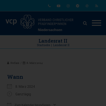
Phone
Youtube
Instagram
Telegram
Email
RSS
Landesrat II
Startseite
|
Landesrat II
Stefani
8. März 2024
Wann
8. März 2024
Ganztägig
Zum Kalender hinzufügen