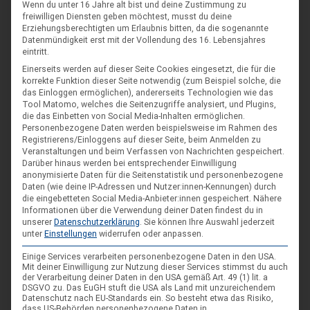
Wenn du unter 16 Jahre alt bist und deine Zustimmung zu
Spiele im XXL-Format
Sep.
freiwilligen Diensten geben möchtest, musst du deine
Erziehungsberechtigten um Erlaubnis bitten, da die sogenannte
4. Sep. 26
Datenmündigkeit erst mit der Vollendung des 16. Lebensjahres
Suderburg
eintritt.
[alle Veranstaltungen]
Einerseits werden auf dieser Seite Cookies eingesetzt, die für die
korrekte Funktion dieser Seite notwendig (zum Beispiel solche, die
das Einloggen ermöglichen), andererseits Technologien wie das
Tool Matomo, welches die Seitenzugriffe analysiert, und Plugins,
die das Einbetten von Social Media-Inhalten ermöglichen.
AKTUELLE BEITRÄGE AUF INSTAGRAM
Personenbezogene Daten werden beispielsweise im Rahmen des
Registrierens/Einloggens auf dieser Seite, beim Anmelden zu
Veranstaltungen und beim Verfassen von Nachrichten gespeichert.
Darüber hinaus werden bei entsprechender Einwilligung
anonymisierte Daten für die Seitenstatistik und personenbezogene
Daten (wie deine IP-Adressen und Nutzer:innen-Kennungen) durch
die eingebetteten Social Media-Anbieter:innen gespeichert.
Nähere
Informationen über die Verwendung deiner Daten findest du in
unserer
Datenschutzerklärung
.
Sie können Ihre Auswahl jederzeit
unter
Einstellungen
widerrufen oder anpassen.
Einige Services verarbeiten personenbezogene Daten in den USA.
Mit deiner Einwilligung zur Nutzung dieser Services stimmst du auch
der Verarbeitung deiner Daten in den USA gemäß Art. 49 (1) lit. a
DSGVO zu. Das EuGH stuft die USA als Land mit unzureichendem
Datenschutz nach EU-Standards ein. So besteht etwa das Risiko,
dass US-Behörden personenbezogene Daten in