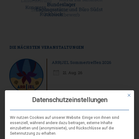
DIE NÄCHSTEN VERANSTALTUNGEN
ARR|JEL Sommertreffen 2026
21. Aug. 26
Mit die
Landes-NAP 2026
Datenschutzeinstellungen
4. Sep. 26
Hameln
Wir nutzen Cookies auf unserer Website. Einige von ihnen sind
essenziell, während andere dazu beitragen, externe Inhalte
einzubetten und (anonymisierte), und Rückschlüsse auf die
Seitennutzung zu erhalten.
Spieleseminar - Werde zur Spielfigur“ -
04