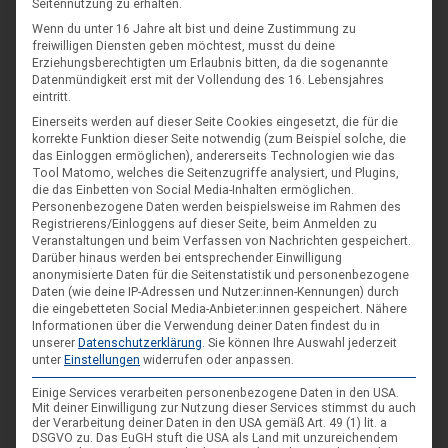
Seitennutzung zu erhalten.
Spiele im XXL-Format
Sep.
Wenn du unter 16 Jahre alt bist und deine Zustimmung zu
4. Sep. 26
freiwilligen Diensten geben möchtest, musst du deine
Erziehungsberechtigten um Erlaubnis bitten, da die sogenannte
Suderburg
Datenmündigkeit erst mit der Vollendung des 16. Lebensjahres
[alle Veranstaltungen]
eintritt.
Einerseits werden auf dieser Seite Cookies eingesetzt, die für die
korrekte Funktion dieser Seite notwendig (zum Beispiel solche, die
das Einloggen ermöglichen), andererseits Technologien wie das
AKTUELLE BEITRÄGE AUF INSTAGRAM
Tool Matomo, welches die Seitenzugriffe analysiert, und Plugins,
die das Einbetten von Social Media-Inhalten ermöglichen.
Personenbezogene Daten werden beispielsweise im Rahmen des
Registrierens/Einloggens auf dieser Seite, beim Anmelden zu
Veranstaltungen und beim Verfassen von Nachrichten gespeichert.
Darüber hinaus werden bei entsprechender Einwilligung
anonymisierte Daten für die Seitenstatistik und personenbezogene
Daten (wie deine IP-Adressen und Nutzer:innen-Kennungen) durch
die eingebetteten Social Media-Anbieter:innen gespeichert.
Nähere
Informationen über die Verwendung deiner Daten findest du in
unserer
Datenschutzerklärung
.
Sie können Ihre Auswahl jederzeit
unter
Einstellungen
widerrufen oder anpassen.
Einige Services verarbeiten personenbezogene Daten in den USA.
Mit deiner Einwilligung zur Nutzung dieser Services stimmst du auch
der Verarbeitung deiner Daten in den USA gemäß Art. 49 (1) lit. a
DSGVO zu. Das EuGH stuft die USA als Land mit unzureichendem