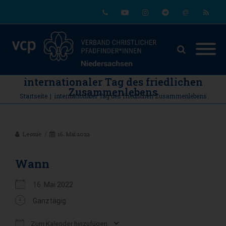
Phone
Youtube
Instagram
Telegram
Email
RSS
internationaler Tag des friedlichen
Zusammenlebens
Startseite
|
internationaler Tag des friedlichen Zusammenlebens
Leonie
16. Mai 2022
Wann
16. Mai 2022
Ganztägig
Zum Kalender hinzufügen