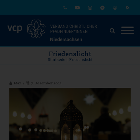
Phone
Youtube
Instagram
Telegram
Email
RSS
Friedenslicht
Startseite
|
Friedenslicht
Max
7. Dezember 2025