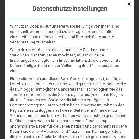
DIE NÄCHSTEN VERANSTALTUNGEN
Mit die
Datenschutzeinstellungen
ARR|JEL Sommertreffen 2026
Wir nutzen Cookies auf unserer Website. Einige von ihnen sind
21. Aug. 26
essenziell, während andere dazu beitragen, externe Inhalte
einzubetten und (anonymisierte), und Rückschlüsse auf die
Blankenburg (Harz)-Wienrode
Seitennutzung zu erhalten.
Wenn du unter 16 Jahre alt bist und deine Zustimmung zu
Landes-NAP 2026
freiwilligen Diensten geben möchtest, musst du deine
Erziehungsberechtigten um Erlaubnis bitten, da die sogenannte
4. Sep. 26
Datenmündigkeit erst mit der Vollendung des 16. Lebensjahres
eintritt.
Hameln
Einerseits werden auf dieser Seite Cookies eingesetzt, die für die
korrekte Funktion dieser Seite notwendig (zum Beispiel solche, die
das Einloggen ermöglichen), andererseits Technologien wie das
Spieleseminar - Werde zur Spielfigur“ -
04
Tool Matomo, welches die Seitenzugriffe analysiert, und Plugins,
Spiele im XXL-Format
die das Einbetten von Social Media-Inhalten ermöglichen.
Sep.
Personenbezogene Daten werden beispielsweise im Rahmen des
4. Sep. 26
Registrierens/Einloggens auf dieser Seite, beim Anmelden zu
Veranstaltungen und beim Verfassen von Nachrichten gespeichert.
Suderburg
Darüber hinaus werden bei entsprechender Einwilligung
[alle Veranstaltungen]
anonymisierte Daten für die Seitenstatistik und personenbezogene
Daten (wie deine IP-Adressen und Nutzer:innen-Kennungen) durch
die eingebetteten Social Media-Anbieter:innen gespeichert.
Nähere