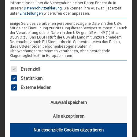
Informationen über die Verwendung deiner Daten findest du in
unserer
Datenschutzerklärung
.
Sie können Ihre Auswahl jederzeit
AKTUELLE BEITRÄGE AUF INSTAGRAM
unter
Einstellungen
widerrufen oder anpassen.
Einige Services verarbeiten personenbezogene Daten in den USA.
Mit deiner Einwilligung zur Nutzung dieser Services stimmst du auch
der Verarbeitung deiner Daten in den USA gemäß Art. 49 (1) lit. a
DSGVO zu. Das EuGH stuft die USA als Land mit unzureichendem
Datenschutz nach EU-Standards ein. So besteht etwa das Risiko,
dass US-Behörden personenbezogene Daten in
Überwachungsprogrammen verarbeiten, ohne bestehende
Klagemöglichkeit für Europäer:innen.
Es folgt eine Liste der Service-Gruppen, für die eine Einwilligung
Essenziell
Statistiken
Externe Medien
Auswahl speichern
Alle akzeptieren
Nur essenzielle Cookies akzeptieren