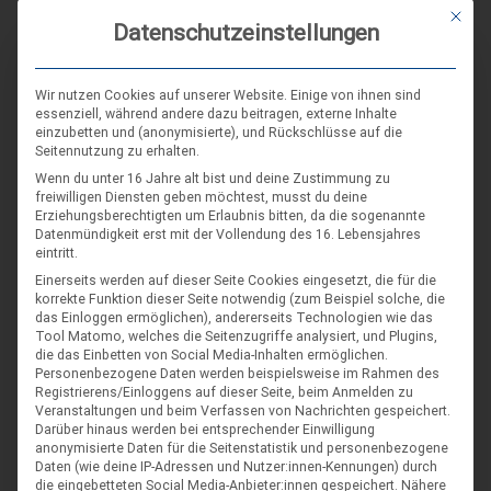
Mit die
DIE NÄCHSTEN VERANSTALTUNGEN
Datenschutzeinstellungen
ARR|JEL Sommertreffen 2026
Wir nutzen Cookies auf unserer Website. Einige von ihnen sind
21. Aug. 26
essenziell, während andere dazu beitragen, externe Inhalte
einzubetten und (anonymisierte), und Rückschlüsse auf die
Blankenburg (Harz)-Wienrode
Seitennutzung zu erhalten.
Wenn du unter 16 Jahre alt bist und deine Zustimmung zu
freiwilligen Diensten geben möchtest, musst du deine
Landes-NAP 2026
Erziehungsberechtigten um Erlaubnis bitten, da die sogenannte
4. Sep. 26
Datenmündigkeit erst mit der Vollendung des 16. Lebensjahres
eintritt.
Hameln
Einerseits werden auf dieser Seite Cookies eingesetzt, die für die
korrekte Funktion dieser Seite notwendig (zum Beispiel solche, die
das Einloggen ermöglichen), andererseits Technologien wie das
Spieleseminar - Werde zur Spielfigur“ -
04
Tool Matomo, welches die Seitenzugriffe analysiert, und Plugins,
Spiele im XXL-Format
die das Einbetten von Social Media-Inhalten ermöglichen.
Sep.
Personenbezogene Daten werden beispielsweise im Rahmen des
4. Sep. 26
Registrierens/Einloggens auf dieser Seite, beim Anmelden zu
Veranstaltungen und beim Verfassen von Nachrichten gespeichert.
Suderburg
Darüber hinaus werden bei entsprechender Einwilligung
anonymisierte Daten für die Seitenstatistik und personenbezogene
[alle Veranstaltungen]
Daten (wie deine IP-Adressen und Nutzer:innen-Kennungen) durch
die eingebetteten Social Media-Anbieter:innen gespeichert.
Nähere