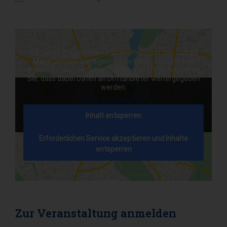
ICS herunterladen
Google Kalender
Sie sehen gerade einen Platzhalterinhalt von
Google
Maps
. Um auf den eigentlichen Inhalt zuzugreifen,
klicken Sie auf die Schaltfläche unten. Bitte beachten
Sie, dass dabei Daten an Drittanbieter weitergegeben
werden.
Mehr Informationen
Inhalt entsperren
Erforderlichen Service akzeptieren und Inhalte
entsperren
Zur Veranstaltung anmelden