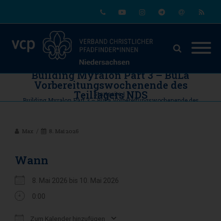
Phone
Youtube
Instagram
Telegram
Email
RSS
Building Myralon Part 3 – BuLa
Vorbereitungswochenende des
Teillagers NDS
Startseite
|
Building Myralon Part 3 – BuLa Vorbereitungswochenende des
Teillagers NDS
Max
8. Mai 2026
Wann
8. Mai 2026 bis 10. Mai 2026
0:00
Zum Kalender hinzufügen