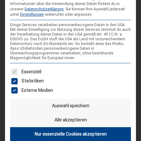
Informationen über die Verwendung deiner Daten findest du in
unserer
Datenschutzerklärung
.
Sie können Ihre Auswahl jederzeit
AKTUELLE BEITRÄGE AUF INSTAGRAM
unter
Einstellungen
widerrufen oder anpassen.
Einige Services verarbeiten personenbezogene Daten in den USA.
Mit deiner Einwilligung zur Nutzung dieser Services stimmst du auch
der Verarbeitung deiner Daten in den USA gemäß Art. 49 (1) lit. a
DSGVO zu. Das EuGH stuft die USA als Land mit unzureichendem
Datenschutz nach EU-Standards ein. So besteht etwa das Risiko,
dass US-Behörden personenbezogene Daten in
Überwachungsprogrammen verarbeiten, ohne bestehende
Klagemöglichkeit für Europäer:innen.
Es folgt eine Liste der Service-Gruppen, für die eine Einwilligung
Essenziell
Statistiken
Externe Medien
Auswahl speichern
Alle akzeptieren
Nur essenzielle Cookies akzeptieren