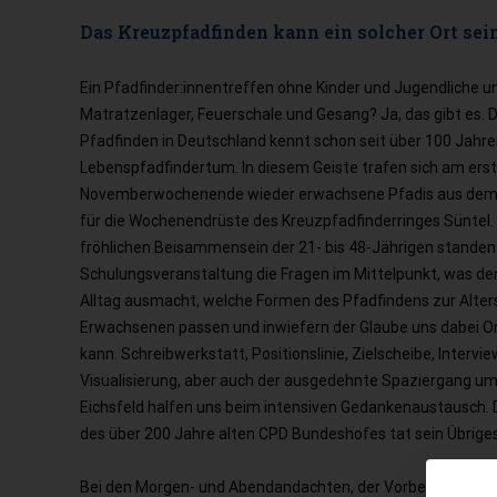
Das Kreuzpfadfinden kann ein solcher Ort sein
Ein Pfadfinder:innentreffen ohne Kinder und Jugendliche u
Matratzenlager, Feuerschale und Gesang? Ja, das gibt es. D
Pfadfinden in Deutschland kennt schon seit über 100 Jahr
Lebenspfadfindertum. In diesem Geiste trafen sich am ers
Novemberwochenende wieder erwachsene Pfadis aus dem
für die Wochenendrüste des Kreuzpfadfinderringes Süntel
fröhlichen Beisammensein der 21- bis 48-Jährigen standen
Schulungsveranstaltung die Fragen im Mittelpunkt, was de
Alltag ausmacht, welche Formen des Pfadfindens zur Alter
Erwachsenen passen und inwiefern der Glaube uns dabei O
kann. Schreibwerkstatt, Positionslinie, Zielscheibe, Intervi
Visualisierung, aber auch der ausgedehnte Spaziergang um
Eichsfeld halfen uns beim intensiven Gedankenaustausch. 
des über 200 Jahre alten CPD Bundeshofes tat sein Übriges
Bei den Morgen- und Abendandachten, der Vorbereitung de