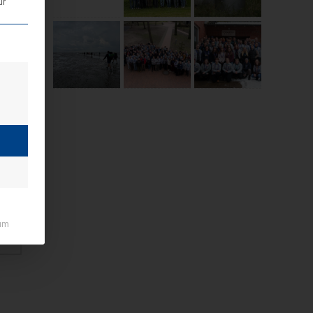
ür
den kann. Die erste Service-Gruppe ist essenziell und kann nicht abgewäh
um