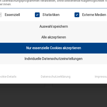
in Überwachungsprogrammen verarbeiten, ohne bestehende Klagemöglichkeit f
er:innen.
gt eine Liste der Service-Gruppen, für die eine Einwilligung erteilt wer
Essenziell
Statistiken
Externe Medien
Auswahl speichern
Alle akzeptieren
Nur essenzielle Cookies akzeptieren
Individuelle Datenschutzeinstellungen
="" title=""> <abbr title=""> <acronym title=""> <b>
ime=""> <em> <i> <q cite=""> <s> <strike> <strong>
WEBSEITE
okie-Details
Datenschutzerklärung
Impress