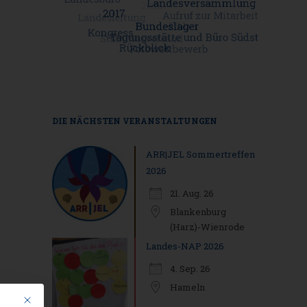
DIE NÄCHSTEN VERANSTALTUNGEN
ARR|JEL Sommertreffen
2026
21. Aug. 26
Blankenburg
(Harz)-Wienrode
Landes-NAP 2026
4. Sep. 26
Hameln
Mit diesem Button wird der Dialog geschlossen. Seine Funktionalität ist i