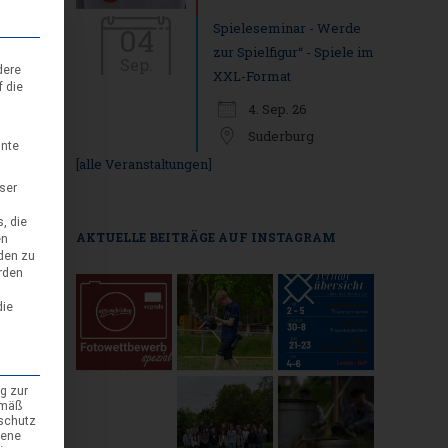
Spieleseminar - Werde
04
zur Spielfigur“ - Spiele im
Sep.
dere
XXL-Format
f die
4. Sep. 26
Suderburg
nnte
[alle Veranstaltungen]
eser
, die
AKTUELLE BEITRÄGE AUF INSTAGRAM
en
den zu
rden
die
g zur
emäß
nschutz
gene