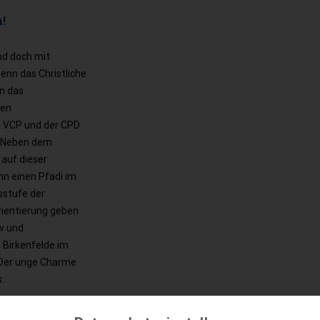
!
nd doch mit
enn das Christliche
en das
ten
 VCP und der CPD
. Neben dem
 auf dieser
nn einen Pfadi im
sstufe der
rientierung geben
ew und
 Birkenfelde im
Der urige Charme
.
r Mahlzeiten, den