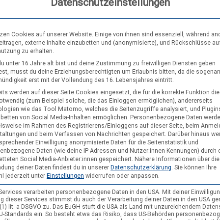
Datenschutzeinstellungen
 spüren, und sie ist
tzen Cookies auf unserer Website. Einige von ihnen sind essenziell, während an
eitragen, externe Inhalte einzubetten und (anonymisierte), und Rückschlüsse au
nutzung zu erhalten.
u unter 16 Jahre alt bist und deine Zustimmung zu freiwilligen Diensten geben
st, musst du deine Erziehungsberechtigten um Erlaubnis bitten, da die sogena
ndigkeit erst mit der Vollendung des 16. Lebensjahres eintritt.
34: Kreuzpfadis unseres Podcasts
Unter Jurtendächern
.
its werden auf dieser Seite Cookies eingesetzt, die für die korrekte Funktion di
notwendig (zum Beispiel solche, die das Einloggen ermöglichen), andererseits
logien wie das Tool Matomo, welches die Seitenzugriffe analysiert, und Plugins
g
nbetten von Social Media-Inhalten ermöglichen.
Personenbezogene Daten werd
elsweise im Rahmen des Registrierens/Einloggens auf dieser Seite, beim Anmel
taltungen und beim Verfassen von Nachrichten gespeichert. Darüber hinaus we
sprechender Einwilligung anonymisierte Daten für die Seitenstatistik und
enbezogene Daten (wie deine IP-Adressen und Nutzer:innen-Kennungen) durch 
etteten Social Media-Anbieter:innen gespeichert.
Nähere Informationen über die
dung deiner Daten findest du in unserer
Datenschutzerklärung
.
Sie können Ihre
l jederzeit unter
Einstellungen
widerrufen oder anpassen.
 Services verarbeiten personenbezogene Daten in den USA. Mit deiner Einwilligun
g dieser Services stimmst du auch der Verarbeitung deiner Daten in den USA g
9 (1) lit. a DSGVO zu. Das EuGH stuft die USA als Land mit unzureichendem Date
U-Standards ein. So besteht etwa das Risiko, dass US-Behörden personenbezo