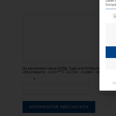
Daten 
Europä
KOMMENTAR
Es fol
Du verwendest diese
HTML
Tags und Attribute:
<a href
<blockquote cite=""> <cite> <code> <del datet
*
*
NAME
E-MAIL
Co