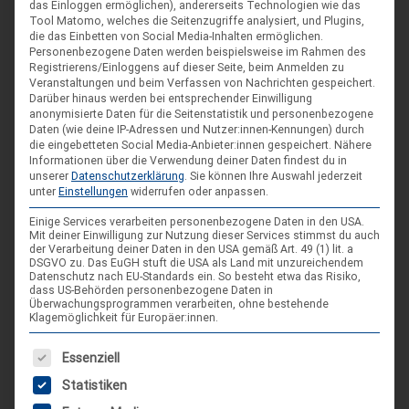
das Einloggen ermöglichen), andererseits Technologien wie das
Tool Matomo, welches die Seitenzugriffe analysiert, und Plugins,
DIE NÄCHSTEN VERANSTALTUNGEN
die das Einbetten von Social Media-Inhalten ermöglichen.
Personenbezogene Daten werden beispielsweise im Rahmen des
Registrierens/Einloggens auf dieser Seite, beim Anmelden zu
ARR|JEL Sommertreffen 2026
Veranstaltungen und beim Verfassen von Nachrichten gespeichert.
Darüber hinaus werden bei entsprechender Einwilligung
21. Aug. 26
anonymisierte Daten für die Seitenstatistik und personenbezogene
Daten (wie deine IP-Adressen und Nutzer:innen-Kennungen) durch
Blankenburg (Harz)-Wienrode
die eingebetteten Social Media-Anbieter:innen gespeichert.
Nähere
Informationen über die Verwendung deiner Daten findest du in
unserer
Datenschutzerklärung
.
Sie können Ihre Auswahl jederzeit
Landes-NAP 2026
unter
Einstellungen
widerrufen oder anpassen.
4. Sep. 26
Einige Services verarbeiten personenbezogene Daten in den USA.
Mit deiner Einwilligung zur Nutzung dieser Services stimmst du auch
Hameln
der Verarbeitung deiner Daten in den USA gemäß Art. 49 (1) lit. a
DSGVO zu. Das EuGH stuft die USA als Land mit unzureichendem
Datenschutz nach EU-Standards ein. So besteht etwa das Risiko,
dass US-Behörden personenbezogene Daten in
Spieleseminar - Werde zur Spielfigur“ -
04
Überwachungsprogrammen verarbeiten, ohne bestehende
Spiele im XXL-Format
Klagemöglichkeit für Europäer:innen.
Sep.
4. Sep. 26
Es folgt eine Liste der Service-Gruppen, für die eine Einwilligung
Essenziell
Suderburg
Statistiken
[alle Veranstaltungen]