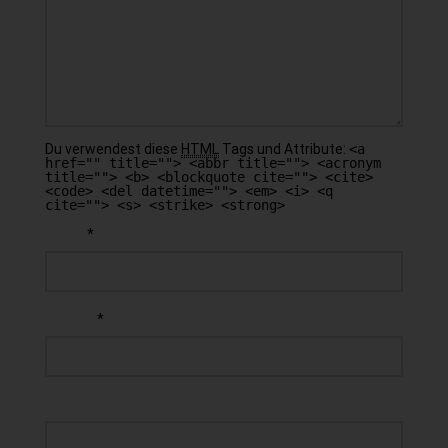
Du verwendest diese
HTML
Tags und Attribute:
<a
href="" title=""> <abbr title=""> <acronym
title=""> <b> <blockquote cite=""> <cite>
<code> <del datetime=""> <em> <i> <q
cite=""> <s> <strike> <strong>
*
NAME
*
E-MAIL
WEBSEITE